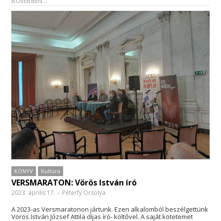
BŐVEBBEN...
KÖNYV
Kultúra
VERSMARATON: Vörös István író
2023. április 17.
Péterfy Orsolya
A 2023-as Versmaratonon jártunk. Ezen alkalomból beszélgettünk
Vörös István József Attila díjas író- költővel. A saját kötetemet