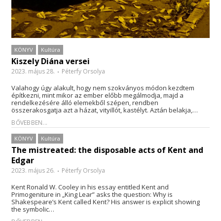
KÖNYV
Kultúra
Kiszely Diána versei
2023. május 28.
Péterfy Orsolya
Valahogy úgy alakult, hogy nem szokványos módon kezdtem
építkezni, mint mikor az ember előbb megálmodja, majd a
rendelkezésére álló elemekből szépen, rendben
összerakosgatja azt a házat, vityillót, kastélyt. Aztán belakja,…
BŐVEBBEN...
KÖNYV
Kultúra
The mistreated: the disposable acts of Kent and
Edgar
2023. május 26.
Péterfy Orsolya
Kent Ronald W. Cooley in his essay entitled Kent and
Primogeniture in „King Lear” asks the question: Why is
Shakespeare’s Kent called Kent? His answer is explicit showing
the symbolic…