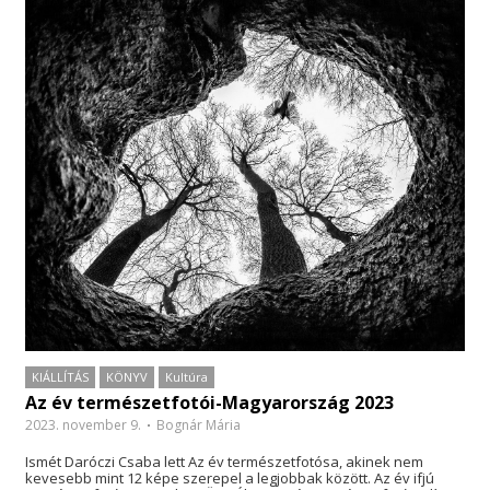
KIÁLLÍTÁS
KÖNYV
Kultúra
Az év természetfotói-Magyarország 2023
2023. november 9.
Bognár Mária
Ismét Daróczi Csaba lett Az év természetfotósa, akinek nem
kevesebb mint 12 képe szerepel a legjobbak között. Az év ifjú