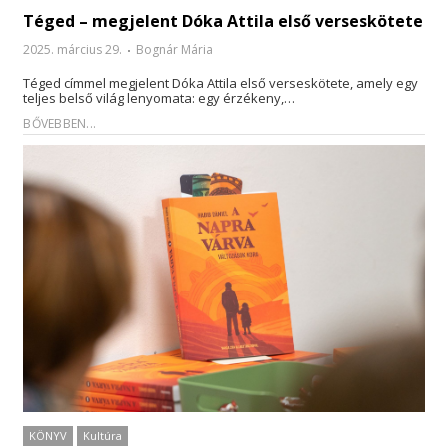
Téged – megjelent Dóka Attila első verseskötete
2025. március 29.
Bognár Mária
Téged címmel megjelent Dóka Attila első verseskötete, amely egy
teljes belső világ lenyomata: egy érzékeny,…
BŐVEBBEN...
KÖNYV
Kultúra