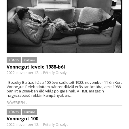
KÖNYV
Kultúra
Vonnegut levele 1988-ból
2022. november 12.
Péterfy Orsolya
Bozóky Balázs írása 100 éve született 1922. november 11-én Kurt
Vonnegut. Belebotlottam pár rendkívül erős tanácsába, amit 1988-
ban írt a 2088-ban élő világ polgárainak. A TIME magazin
nagyszabású reklámkampányában…
BŐVEBBEN...
KÖNYV
Kultúra
Vonnegut 100
2022. november 12.
Péterfy Orsolya