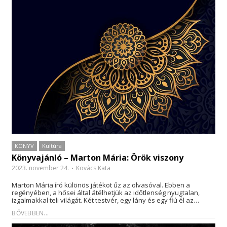
KÖNYV
Kultúra
Könyvajánló – Marton Mária: Örök viszony
2023. november 24.
Kovács Kata
Marton Mária író különös játékot űz az olvasóval. Ebben a
regényében, a hősei által átélhetjük az időtlenség nyugtalan,
izgalmakkal teli világát. Két testvér, egy lány és egy fiú él az…
BŐVEBBEN...