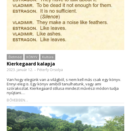
Életmód
KÖNYV
Kultúra
Kierkegaard kalapja
2023. január 12.
Péterfy Orsolya
Van hogy elegünk van a világból, s nem kell más csak egy könyv.
Ennyi eleg is. Egy könyv amiből tanulhatunk, vagy ami
szórakoztat. Kierkegaard stílusa mindezt művészi módon tudja
nyújtani.…
BŐVEBBEN...