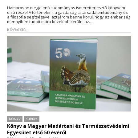
Hamarosan megjelenik tudományos ismeretterjesztő könyvem
első része! A történelem, a gazdaság, a társadalomtudomány és
a filozófia segítségével azt járom benne körül, hogy az emberiség
mennyiben tudott mára közelebb kerülni az…
BŐVEBBEN...
KÖNYV
Kultúra
Könyv a Magyar Madártani és Természetvédelmi
Egyesület első 50 évéről