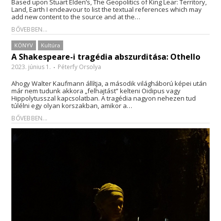
Based upon Stuart Elden’s, The Geopolitics of King Lear: Territory,
Land, Earth I endeavour to list the textual references which may
add new content to the source and at the…
BŐVEBBEN...
KÖNYV
Kultúra
A Shakespeare-i tragédia abszurditása: Othello
2023. június 1.
Péterfy Orsolya
Ahogy Walter Kaufmann állítja, a második világháború képei után
már nem tudunk akkora „felhajtást” kelteni Oidipus vagy
Hippolytusszal kapcsolatban. A tragédia nagyon nehezen tud
túlélni egy olyan korszakban, amikor a…
BŐVEBBEN...