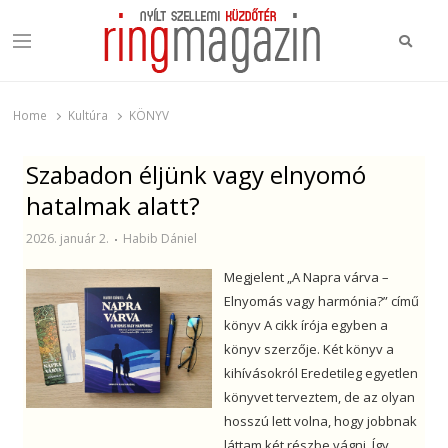
Ring Magazin
Nyílt szellemi küzdőtér
Home
Kultúra
KÖNYV
Szabadon éljünk vagy elnyomó
hatalmak alatt?
2026. január 2.
Habib Dániel
Megjelent „A Napra várva –
Elnyomás vagy harmónia?” című
könyv A cikk írója egyben a
könyv szerzője. Két könyv a
kihívásokról Eredetileg egyetlen
könyvet terveztem, de az olyan
hosszú lett volna, hogy jobbnak
láttam két részbe vágni. Így