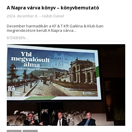
A Napra várva könyv – könyvbemutató
2024. december 8.
Habib Dániel
December harmadikán a KF & T Kft Galéria & Klub-ban
megrendezésre került A Napra várva…
BŐVEBBEN...