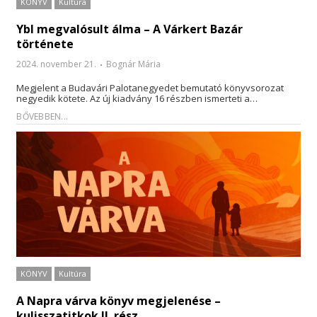
KÖNYV
Kultúra
Ybl megvalósult álma – A Várkert Bazár
története
2024. november 21.
Bognár Mária
Megjelent a Budavári Palotanegyedet bemutató könyvsorozat
negyedik kötete. Az új kiadvány 16 részben ismerteti a…
BŐVEBBEN...
KÖNYV
Kultúra
A Napra várva könyv megjelenése –
kulisszatitkok II. rész