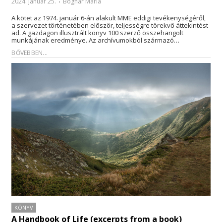
2024. január 25.
Bognár Mária
A kötet az 1974. január 6-án alakult MME eddigi tevékenységéről,
a szervezet történetében először, teljességre törekvő áttekintést
ad. A gazdagon illusztrált könyv 100 szerző összehangolt
munkájának eredménye. Az archívumokból származó…
BŐVEBBEN...
KÖNYV
A Handbook of Life (excerpts from a book)