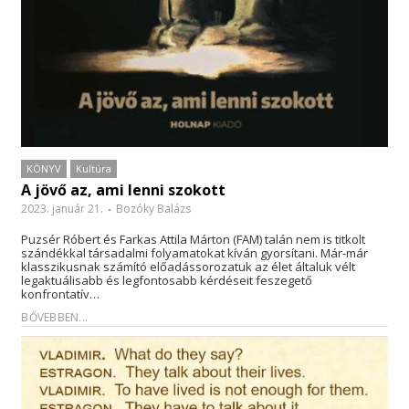
KÖNYV
Kultúra
A jövő az, ami lenni szokott
2023. január 21.
Bozóky Balázs
Puzsér Róbert és Farkas Attila Márton (FAM) talán nem is titkolt
szándékkal társadalmi folyamatokat kíván gyorsítani. Már-már
klasszikusnak számító előadássorozatuk az élet általuk vélt
legaktuálisabb és legfontosabb kérdéseit feszegető
konfrontatív…
BŐVEBBEN...