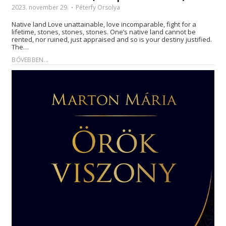
2023. november 29.
Péterfy Orsolya
Native land Love unattainable, love incomparable, fight for a
lifetime, stones, stones, stones. One’s native land cannot be
rented, nor ruined, just appraised and so is your destiny justified.
The…
BŐVEBBEN...