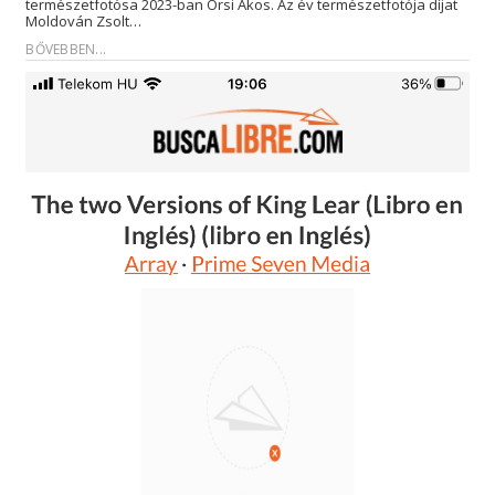
természetfotósa 2023-ban Örsi Ákos. Az év természetfotója díjat
Moldován Zsolt…
BŐVEBBEN...