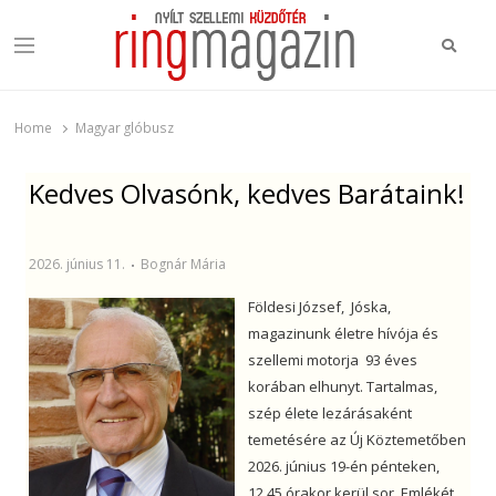
Ring Magazin
Nyílt szellemi küzdőtér
Home
Magyar glóbusz
Kedves Olvasónk, kedves Barátaink!
2026. június 11.
Bognár Mária
Földesi József, Jóska,
magazinunk életre hívója és
szellemi motorja 93 éves
korában elhunyt. Tartalmas,
szép élete lezárásaként
temetésére az Új Köztemetőben
2026. június 19-én pénteken,
12,45 órakor kerül sor. Emlékét