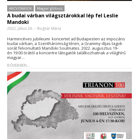
ARCVONÁSOK
Magyar glóbusz
A budai várban világsztárokkal lép fel Leslie
Mandoki
2022. július 26.
Bognár Mária
Harmincéves jubileumi koncertet ad Budapesten az impozáns
budai várban, a Szentháromság téren, a Grammy-díjas tagok
sorát felvonultató Mandoki Soulmates. 2022. augusztus 19-
én 19:00 órától a koncertre látogatók találkozhatnak a világhírű
magyar…
BŐVEBBEN...