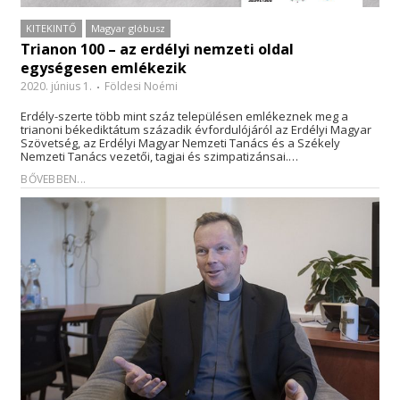
KITEKINTŐ
Magyar glóbusz
Trianon 100 – az erdélyi nemzeti oldal
egységesen emlékezik
2020. június 1.
Földesi Noémi
Erdély-szerte több mint száz településen emlékeznek meg a
trianoni békediktátum századik évfordulójáról az Erdélyi Magyar
Szövetség, az Erdélyi Magyar Nemzeti Tanács és a Székely
Nemzeti Tanács vezetői, tagjai és szimpatizánsai.…
BŐVEBBEN...