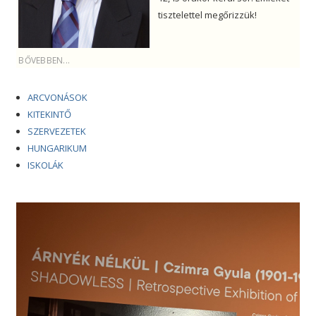
tisztelettel megőrizzük!
BŐVEBBEN...
ARCVONÁSOK
KITEKINTŐ
SZERVEZETEK
HUNGARIKUM
ISKOLÁK