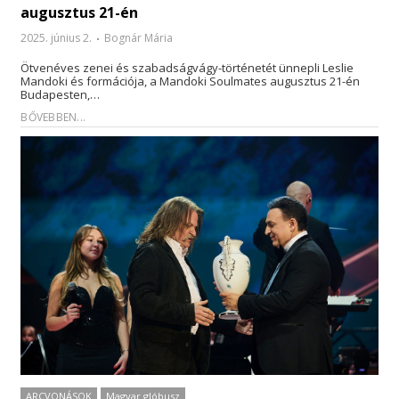
augusztus 21-én
2025. június 2.
Bognár Mária
Ötvenéves zenei és szabadságvágy-történetét ünnepli Leslie
Mandoki és formációja, a Mandoki Soulmates augusztus 21-én
Budapesten,…
BŐVEBBEN...
ARCVONÁSOK
Magyar glóbusz