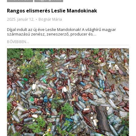
Rangos elismerés Leslie Mandokinak
2025. január 12.
Bognár Mária
Díjjal indult az új éve Leslie Mandokinak! A világhírű magyar
származású zenész, zeneszerző, producer és…
BŐVEBBEN...