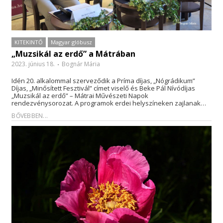
KITEKINTŐ
Magyar glóbusz
„Muzsikál az erdő” a Mátrában
2023. június 18.
Bognár Mária
Idén 20. alkalommal szerveződik a Príma díjas, „Nógrádikum”
Díjas, „Minősített Fesztivál” címet viselő és Beke Pál Nívódíjas
„Muzsikál az erdő” – Mátrai Művészeti Napok
rendezvénysorozat. A programok erdei helyszíneken zajlanak…
BŐVEBBEN...