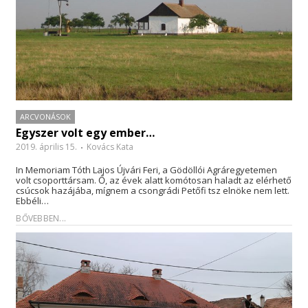
ARCVONÁSOK
Egyszer volt egy ember…
2019. április 15.
Kovács Kata
In Memoriam Tóth Lajos Újvári Feri, a Gödöllói Agráregyetemen
volt csoporttársam. Ő, az évek alatt komótosan haladt az elérhető
csúcsok hazájába, mígnem a csongrádi Petőfi tsz elnöke nem lett.
Ebbéli…
BŐVEBBEN...