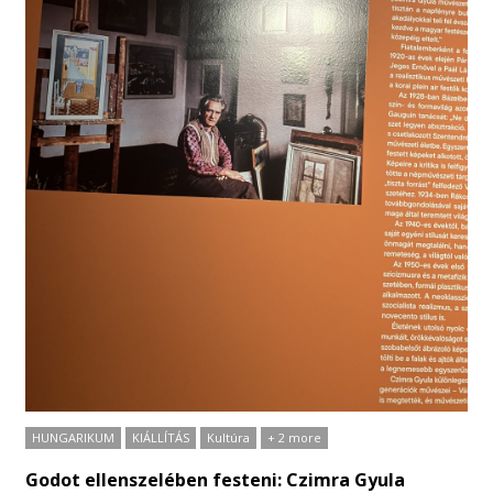
HUNGARIKUM
KIÁLLÍTÁS
Kultúra
+ 2 more
Godot ellenszelében festeni: Czimra Gyula