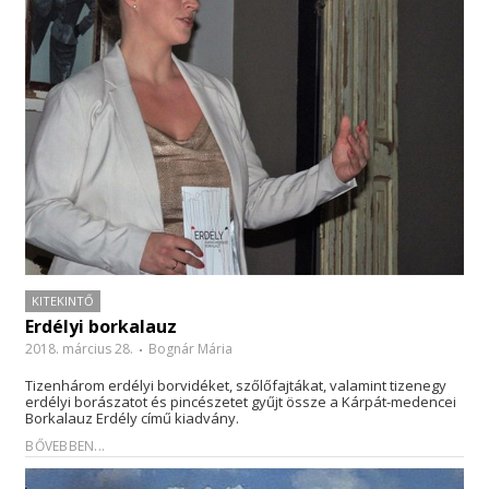
KITEKINTŐ
Erdélyi borkalauz
2018. március 28.
Bognár Mária
Tizenhárom erdélyi borvidéket, szőlőfajtákat, valamint tizenegy
erdélyi borászatot és pincészetet gyűjt össze a Kárpát-medencei
Borkalauz Erdély című kiadvány.
BŐVEBBEN...