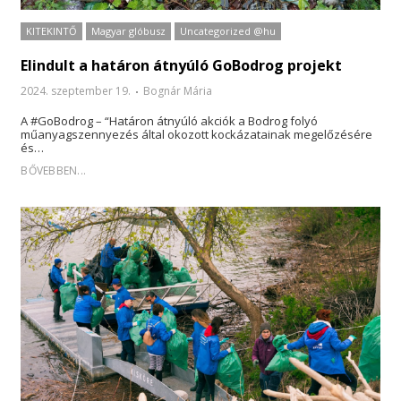
KITEKINTŐ
Magyar glóbusz
Uncategorized @hu
Elindult a határon átnyúló GoBodrog projekt
2024. szeptember 19.
Bognár Mária
A #GoBodrog – “Határon átnyúló akciók a Bodrog folyó
műanyagszennyezés által okozott kockázatainak megelőzésére
és…
BŐVEBBEN...