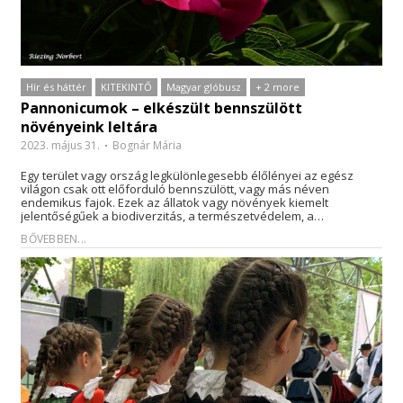
Hír és háttér
KITEKINTŐ
Magyar glóbusz
+ 2 more
Pannonicumok – elkészült bennszülött
növényeink leltára
2023. május 31.
Bognár Mária
Egy terület vagy ország legkülönlegesebb élőlényei az egész
világon csak ott előforduló bennszülött, vagy más néven
endemikus fajok. Ezek az állatok vagy növények kiemelt
jelentőségűek a biodiverzitás, a természetvédelem, a…
BŐVEBBEN...