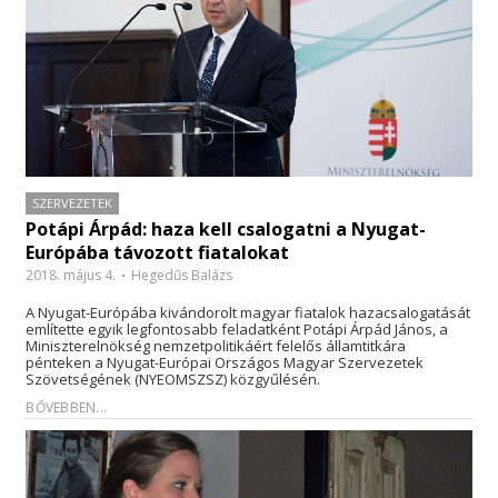
SZERVEZETEK
Potápi Árpád: haza kell csalogatni a Nyugat-
Európába távozott fiatalokat
2018. május 4.
Hegedűs Balázs
A Nyugat-Európába kivándorolt magyar fiatalok hazacsalogatását
említette egyik legfontosabb feladatként Potápi Árpád János, a
Miniszterelnökség nemzetpolitikáért felelős államtitkára
pénteken a Nyugat-Európai Országos Magyar Szervezetek
Szövetségének (NYEOMSZSZ) közgyűlésén.
BŐVEBBEN...