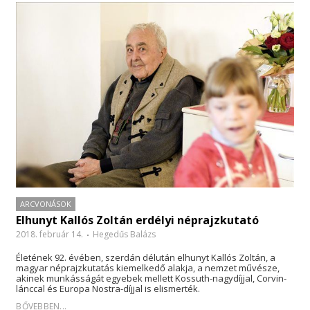
ARCVONÁSOK
Elhunyt Kallós Zoltán erdélyi néprajzkutató
2018. február 14.
Hegedűs Balázs
Életének 92. évében, szerdán délután elhunyt Kallós Zoltán, a
magyar néprajzkutatás kiemelkedő alakja, a nemzet művésze,
akinek munkásságát egyebek mellett Kossuth-nagydíjjal, Corvin-
lánccal és Europa Nostra-díjjal is elismerték.
BŐVEBBEN...