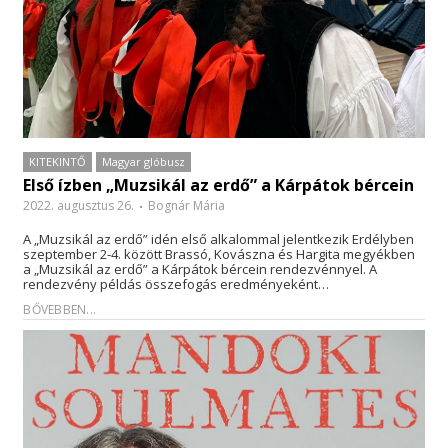
KITEKINTŐ
Magyar glóbusz
Első ízben „Muzsikál az erdő” a Kárpátok bércein
2022. augusztus 26.
Bognár Mária
A „Muzsikál az erdő” idén első alkalommal jelentkezik Erdélyben
szeptember 2-4. között Brassó, Kovászna és Hargita megyékben
a „Muzsikál az erdő” a Kárpátok bércein rendezvénnyel. A
rendezvény példás összefogás eredményeként…
BŐVEBBEN...