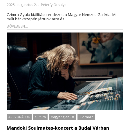
2025. augusztus 2.
Péterfy Orsolya
Czimra Gyula kiállítást rendezett a Magyar Nemzeti Galéria. Mi
múlt hét közepén jártunk arra és…
BŐVEBBEN...
ARCVONÁSOK
Kultúra
Magyar glóbusz
+ 2 more
Mandoki Soulmates-koncert a Budai Várban