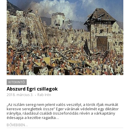
KITEKINTŐ
Abszurd Egri csillagok
2018. március 3.
Rab Irén
„Az iszlám sereg nem jelent valós veszélyt, a török ifjak munkát
keresve sereglettek össze” Eger várának védelmét egy diktátor
irányítja, ráadásul családi összefonódás révén a várkapitány
édesapja a kezébe ragadta…
BŐVEBBEN...