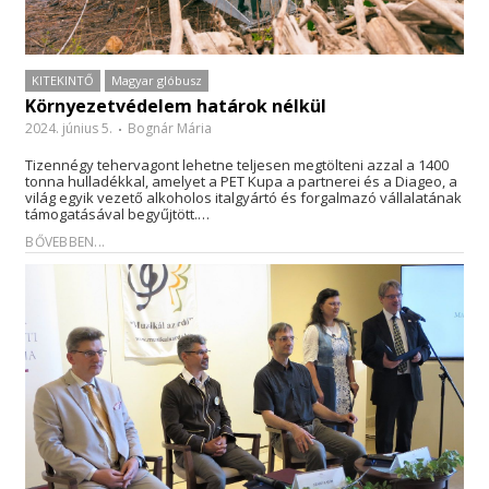
KITEKINTŐ
Magyar glóbusz
Környezetvédelem határok nélkül
2024. június 5.
Bognár Mária
Tizennégy tehervagont lehetne teljesen megtölteni azzal a 1400
tonna hulladékkal, amelyet a PET Kupa a partnerei és a Diageo, a
világ egyik vezető alkoholos italgyártó és forgalmazó vállalatának
támogatásával begyűjtött.…
BŐVEBBEN...