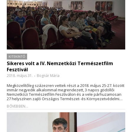
KITEKINTŐ
Sikeres volt a IV. Nemzetközi Természetfilm
Fesztivál
2018. május 31.
Bognár Mária
Megközelítőleg százezren vettek részt a 2018. május 25-27. között
immár negyedik alkalommal megrendezett, 3 napos gödöllői
Nemzetközi Természetfilm Fesztiválon és a vele párhuzamosan
27 helyszínen zajló Országos Természet- és Környezetvédelmi…
BŐVEBBEN...