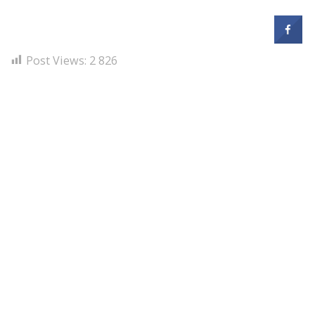
Post Views:
2 826
Bejegyzés
navigáció
s