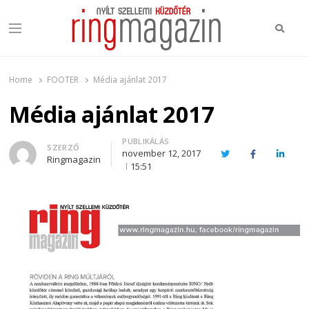
Keres
Menu
Ring Magazin
Nyílt szellemi küzdőtér
Home
FOOTER
Média ajánlat 2017
Média ajánlat 2017
PUBLIKÁLÁS
Author
SZERZŐ
november 12, 2017
Twitter
Facebook
Linked
Ringmagazin
15:51