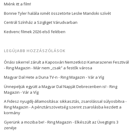
Miénk itt a film!
Bonnie Tyler halála ismét összetörte Leslie Mandoki szívét
Centrál Színház a Szigliget Várudvarban
Kedvenc filmek 2026 első felében
LEGÚJABB HOZZÁSZÓLÁSOK
Óriási sikerrel zárult a Kaposvári Nemzetközi Kamarazenei Fesztivál
- Ring Magazin
-
Már nem ,,csak” a festők városa
Magyar Dal Hete a Duna TV-n - Ring Magazin
-
Vár a Víg
Ünnepeljük együtt a Magyar Dal Napját Debrecenben is! - Ring
Magazin
-
Vár a Víg
A Fidesz nyugdíj-államosítása: sikkasztás, zsarolással súlyosbítva -
Ring Magazin
-
A pénztárszövetség szerint zsarolásba kezdett a
kormány
Gyerünk a moziba be! - Ring Magazin
-
Elkészült az Üvegtigris 3
zenéje