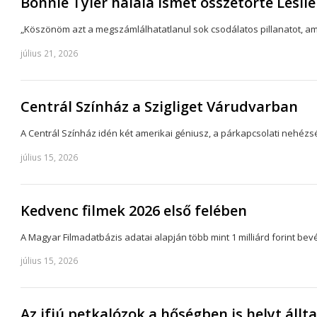
Bonnie Tyler halála ismét összetörte Lesli
„Köszönöm azt a megszámlálhatatlanul sok csodálatos pillanatot, am
július 21, 2026
Centrál Színház a Szigliget Várudvarban
A Centrál Színház idén két amerikai géniusz, a párkapcsolati nehéz
július 15, 2026
Kedvenc filmek 2026 első felében
A Magyar Filmadatbázis adatai alapján több mint 1 milliárd forint be
július 15, 2026
Az ifjú petkalózok a hőségben is helyt állt