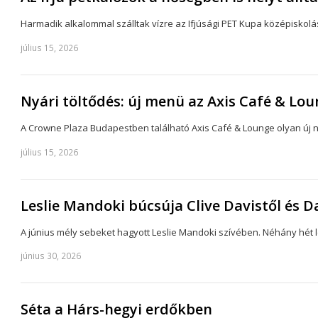
Harmadik alkalommal szálltak vízre az Ifjúsági PET Kupa középiskolás
július 15, 2026
Nyári töltődés: új menü az Axis Café & Lo
A Crowne Plaza Budapestben található Axis Café & Lounge olyan új 
július 15, 2026
Leslie Mandoki búcsúja Clive Davistől és 
A június mély sebeket hagyott Leslie Mandoki szívében. Néhány hét le
június 30, 2026
Séta a Hárs-hegyi erdőkben