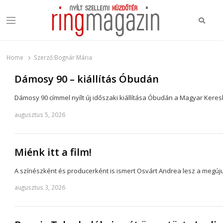
Keres
Menu
Ring Magazin
Nyílt szellemi küzdőtér
Home
Szerző:
Bognár Mária
Dámosy 90 – kiállítás Óbudán
Dámosy 90 címmel nyílt új időszaki kiállítása Óbudán a Magyar Ke
augusztus 5, 2026
Miénk itt a film!
A színészként és producerként is ismert Osvárt Andrea lesz a megú
augusztus 3, 2026