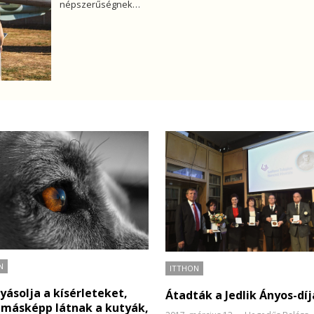
népszerűségnek…
N
ITTHON
yásolja a kísérleteket,
Átadták a Jedlik Ányos-dí
 másképp látnak a kutyák,