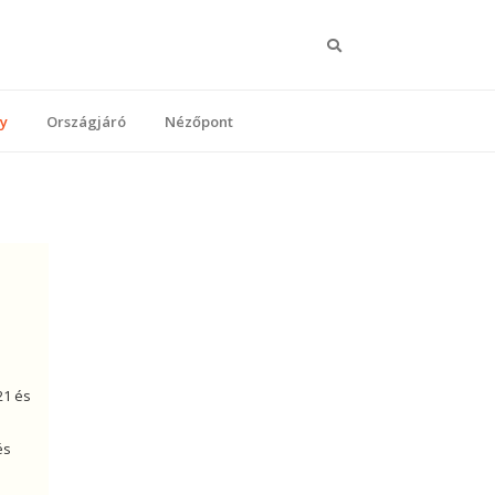
y
Országjáró
Nézőpont
21 és
–
és