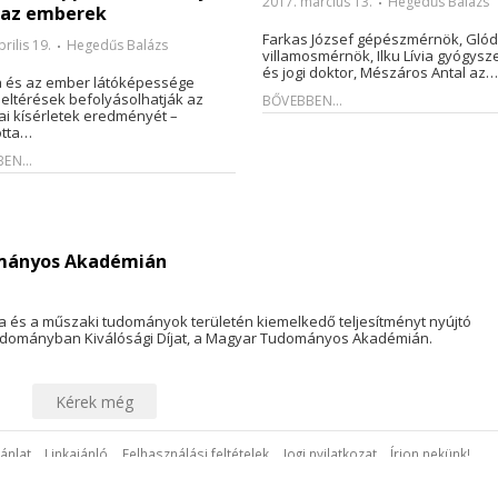
2017. március 13.
Hegedűs Balázs
 az emberek
Farkas József gépészmérnök, Glódi
rilis 19.
Hegedűs Balázs
villamosmérnök, Ilku Lívia gyógysz
és jogi doktor, Mészáros Antal az…
a és az ember látóképessége
 eltérések befolyásolhatják az
BŐVEBBEN...
iai kísérletek eredményét –
otta…
EN...
ományos Akadémián
a és a műszaki tudományok területén kiemelkedő teljesítményt nyújtó
udományban Kiválósági Díjat, a Magyar Tudományos Akadémián.
Kérek még
ánlat
Linkajánló
Felhasználási feltételek
Jogi nyilatkozat
Írjon nekünk!