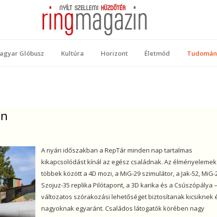
 Magazin
ellemi küzdőtér
agyar Glóbusz
Kultúra
Horizont
Életmód
Tudomán
an
A nyári időszakban a RepTár minden nap tartalmas
kikapcsolódást kínál az egész családnak. Az élményelemek
többek között a 4D mozi, a MiG-29 szimulátor, a Jak-52, MiG-
Szojuz-35 replika Pilótapont, a 3D karika és a Csúszópálya 
változatos szórakozási lehetőséget biztosítanak kicsiknek 
nagyoknak egyaránt. Családos látogatók körében nagy