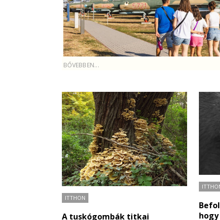
BŐVEBBEN...
ITTHO
ITTHON
Befol
hogy
A tuskógombák titkai