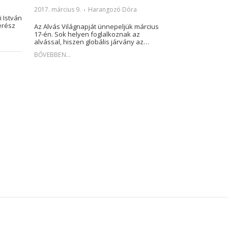
2017. március 9.
Harangozó Dóra
 István
erész
Az Alvás Világnapját ünnepeljük március
17-én. Sok helyen foglalkoznak az
alvással, hiszen globális járvány az…
BŐVEBBEN...