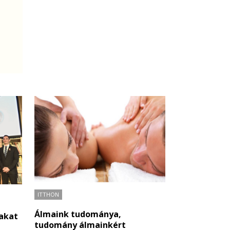
ITTHON
Álmaink tudománya,
jakat
tudomány álmainkért