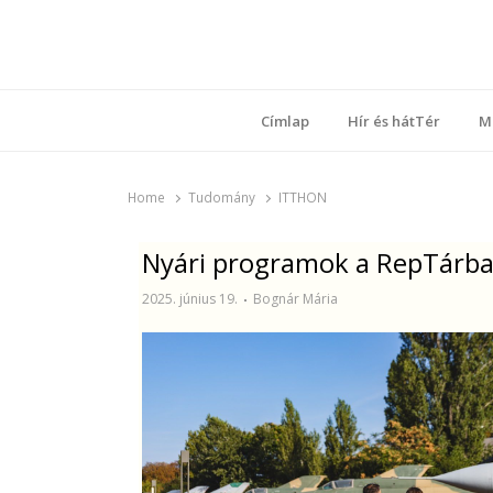
Ring
Nyílt sz
Címlap
Hír és hátTér
M
Home
Tudomány
ITTHON
Nyári programok a RepTárb
2025. június 19.
Bognár Mária