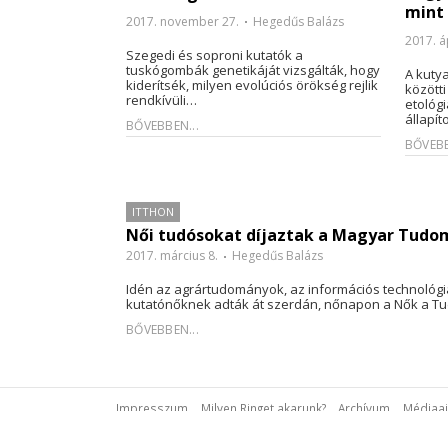
mint
2017. november 27.
Hegedűs Balázs
2017. áp
Szegedi és soproni kutatók a
tuskógombák genetikáját vizsgálták, hogy
A kuty
kiderítsék, milyen evolúciós örökség rejlik
közötti
rendkívüli…
etológ
állapít
BŐVEBBEN...
BŐVEBB
ITTHON
Női tudósokat díjaztak a Magyar Tud
2017. március 8.
Hegedűs Balázs
Idén az agrártudományok, az információs technológi
kutatónőknek adták át szerdán, nőnapon a Nők a T
BŐVEBBEN...
Impresszum
Milyen Ringet akarunk?
Archívum
Médiaaj