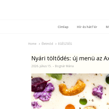
Ring
Nyílt sz
Címlap
Hír és hátTér
M
Home
Életmód
EGÉSZSÉG
Nyári töltődés: új menü az 
2026. július 15.
Bognár Mária