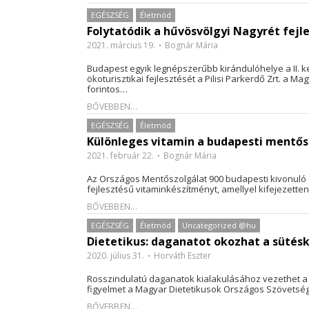
EGÉSZSÉG
Életmód
Folytatódik a hűvösvölgyi Nagyrét fejl
2021. március 19.
Bognár Mária
Budapest egyik legnépszerűbb kirándulóhelye a II. 
ökoturisztikai fejlesztését a Pilisi Parkerdő Zrt. a M
forintos…
BŐVEBBEN...
EGÉSZSÉG
Életmód
Különleges vitamin a budapesti mentő
2021. február 22.
Bognár Mária
Az Országos Mentőszolgálat 900 budapesti kivonuló do
fejlesztésű vitaminkészítményt, amellyel kifejezett
BŐVEBBEN...
EGÉSZSÉG
Életmód
Uncategorized @hu
Dietetikus: daganatot okozhat a sütésk
2020. július 31.
Horváth Eszter
Rosszindulatú daganatok kialakulásához vezethet a s
figyelmet a Magyar Dietetikusok Országos Szövetségé
BŐVEBBEN...