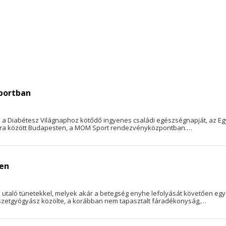
portban
i a Diabétesz Világnaphoz kötődő ingyenes családi egészségnapját, az Eg
óra között Budapesten, a MOM Sport rendezvényközpontban.…
len
 utaló tünetekkel, melyek akár a betegség enyhe lefolyását követően egy
mészetgyógyász közölte, a korábban nem tapasztalt fáradékonyság,…