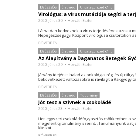
EGÉSZSÉG
Életmód
Uncategorized @hu
Virológus: a vírus mutációja segíti a te
2020. július 30.
Horváth Eszter
Láthatóan kedveznek a vírus terjedésének azok a mu
Népegészségügyi Központ virológusa csütörtökön az 
BŐVEBBEN...
EGÉSZSÉG
Életmód
Uncategorized @hu
Az Alapítvány a Daganatos Betegek Gyó
2020. július 29.
Horváth Eszter
Járvány idején is halad az onkológia: régi és új rák
bekövetkezett változásokra is rávilágít a Rákgyógy
BŐVEBBEN...
EGÉSZSÉG
Életmód
Tudomány
Jót tesz a szívnek a csokoládé
2020. július 23.
Horváth Eszter
Heti egyszeri csokoládéfogyasztás csökkentheti a sz
megjelent új tanulmány szerint. „Tanulmányunk azt j
klinikai…
BŐVEBBEN...