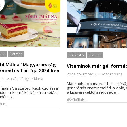
SÉG
Életmód
EGÉSZSÉG
Életmód
öld Málna” Magyarország
Vitaminok már gél formáb
rmentes Tortája 2024-ben
2023. november 2.
Bognár Mária
ugusztus 2.
Bognár Mária
Már kapható a magyar fejlesztésű,
generációs vitamincsalád, a Viola,
d málna”, a szegedi Reök cukrászai
a kisgyerekektől az idősekig…
dott cukor nélkül készült alkotása
 idén az…
BŐVEBBEN...
EN...