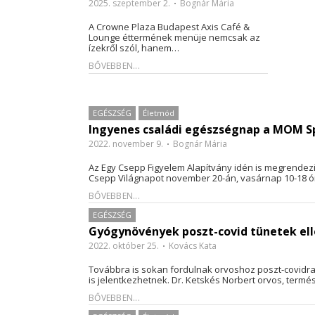
2025. szeptember 2.
Bognár Mária
A Crowne Plaza Budapest Axis Café &
Lounge éttermének menüje nemcsak az
ízekről szól, hanem…
BŐVEBBEN...
EGÉSZSÉG
Életmód
Ingyenes családi egészségnap a MOM S
2022. november 9.
Bognár Mária
Az Egy Csepp Figyelem Alapítvány idén is megrendez
Csepp Világnapot november 20-án, vasárnap 10-18 
BŐVEBBEN...
EGÉSZSÉG
Gyógynövények poszt-covid tünetek el
2022. október 25.
Kovács Kata
Továbbra is sokan fordulnak orvoshoz poszt-covidra
is jelentkezhetnek. Dr. Ketskés Norbert orvos, ter
BŐVEBBEN...