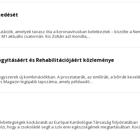
rjedését
tációk, amelyek tavasz óta a koronavírusban keletkeztek – közölte a Ne
M1 aktuális csatornán. Kis Zoltán azt mondta,…
gyításáért és Rehabilitációjáért közleménye
gyógyszerek új kombinációkban. A prosztatarák, az emlőrák, a bőrrák keze
ítás Magazin legújabb lapszáma, amely példaadó…
ívbetegségek kockázatát az Európai Kardiológiai Társaság folyóiratában
elzi, hogy a csokoládé segít a szív erei egészségének megtartásában. Kor