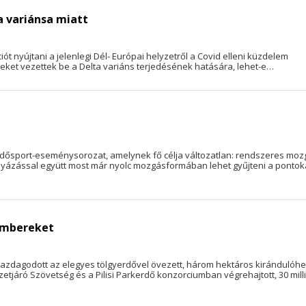
a variánsa miatt
t nyújtani a jelenlegi Dél- Európai helyzetről a Covid elleni küzdelem
seket vezettek be a Delta variáns terjedésének hatására, lehet-e…
adidősport-eseménysorozat, amelynek fő célja változatlan: rendszeres mo
solyázással együtt most már nyolc mozgásformában lehet gyűjteni a pontok
 embereket
 gazdagodott az elegyes tölgyerdővel övezett, három hektáros kirándulóhel
etjáró Szövetség és a Pilisi Parkerdő konzorciumban végrehajtott, 30 mill