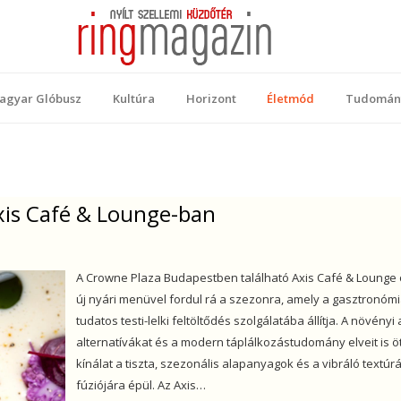
 Magazin
ellemi küzdőtér
agyar Glóbusz
Kultúra
Horizont
Életmód
Tudomán
Axis Café & Lounge-ban
A Crowne Plaza Budapestben található Axis Café & Lounge 
új nyári menüvel fordul rá a szezonra, amely a gasztronómi
tudatos testi-lelki feltöltődés szolgálatába állítja. A növényi
alternatívákat és a modern táplálkozástudomány elveit is 
kínálat a tiszta, szezonális alapanyagok és a vibráló textúr
fúziójára épül. Az Axis…