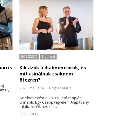
EGÉSZSÉG
Életmód
an is
Kik azok a diabmentorok, és
mit csinálnak csaknem
ötezren?
 új
2023. május 24.
Bognár Mária
 amely
Az elnevezést a 18. születésnapját
ünneplő Egy Csepp Figyelem Alapítvány
találta ki. Ők azok a…
BŐVEBBEN...