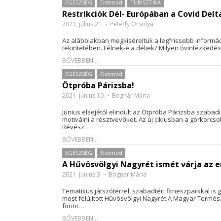
EGÉSZSÉG
Életmód
TURISZTIKA
Restrikciók Dél- Európában a Covid Delt
2021. július 21.
Péterfy Orsolya
Az alábbiakban megkíséreltük a legfrissebb információ
tekintetében. Félnek-e a déliek? Milyen óvintézkedé
BŐVEBBEN...
EGÉSZSÉG
Életmód
Ötpróba Párizsba!
2021. június 10.
Bognár Mária
Június elsejétől elindult az Ötpróba Párizsba szab
motiválni a résztvevőket. Az új ciklusban a görkorc
Révész…
BŐVEBBEN...
EGÉSZSÉG
Életmód
A Hűvösvölgyi Nagyrét ismét várja az
2021. június 3.
Bognár Mária
Tematikus játszótérrel, szabadtéri fitneszparkkal is
most felújított Hűvösvölgyi Nagyrét.A Magyar Termész
forint…
BŐVEBBEN...