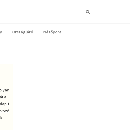
y
Országjáró
Nézőpont
olyan
át a
 alapú
ötvöző
ák