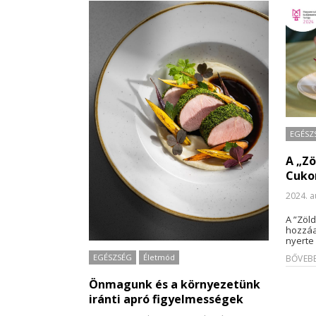
EGÉSZ
A „Z
Cuko
2024. a
A ”Zöl
hozzáa
nyerte
EGÉSZSÉG
Életmód
BŐVEBB
Önmagunk és a környezetünk
iránti apró figyelmességek