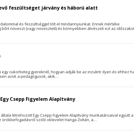
evő feszültséget járvány és háború alatt
godalommal és feszültséggel tölt el mindannyiunkat. Ennek mértéke
bőrt növeszt (vagy növesztett) és könnyebben átvészeli ezt az időszakot
torrá
ei egy cukorbeteg gyereknél, hogyan adják be az inzulint: ilyen és ehhez 
ésen azok a pedagógusok, akik…
Egy Csepp Figyelem Alapítvány
 általa létrehozott Egy Csepp Figyelem Alapítvány munkatársaival együtt a
 Az örökbefogadásról szóló oklevelet Hanga Zoltán, a…