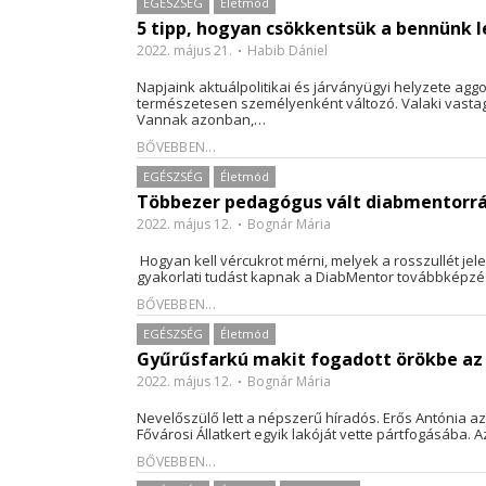
EGÉSZSÉG
Életmód
5 tipp, hogyan csökkentsük a bennünk l
2022. május 21.
Habib Dániel
Napjaink aktuálpolitikai és járványügyi helyzete ag
természetesen személyenként változó. Valaki vastag 
Vannak azonban,…
BŐVEBBEN...
EGÉSZSÉG
Életmód
Többezer pedagógus vált diabmen
2022. május 12.
Bognár Mária
Hogyan kell vércukrot mérni, melyek a rosszullét jel
gyakorlati tudást kapnak a DiabMentor továbbképz
BŐVEBBEN...
EGÉSZSÉG
Életmód
Gyűrűsfarkú makit fogadott örökbe az 
2022. május 12.
Bognár Mária
Nevelőszülő lett a népszerű híradós. Erős Antónia az
Fővárosi Állatkert egyik lakóját vette pártfogásába.
BŐVEBBEN...