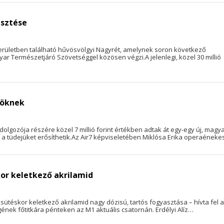
esztése
kerületben található hűvösvölgyi Nagyrét, amelynek soron következő
agyar Természetjáró Szövetséggel közösen végzi.A jelenlegi, közel 30 millió
söknek
lgozója részére közel 7 millió forint értékben adtak át egy-egy új, magy
en a tüdejüket erősíthetik.Az Air7 képviseletében Miklósa Erika operaének
or keletkező akrilamid
ütéskor keletkező akrilamid nagy dózisú, tartós fogyasztása – hívta fel a
nek főtitkára pénteken az M1 aktuális csatornán. Erdélyi Alíz…