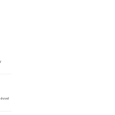
y
 évvel