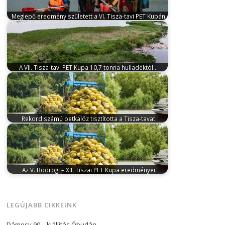
Meglepő eredmény született a VI. Tisza-tavi PET Kupán
június 19, 2025
A versenyt szervező PET Kupa
Egyesület sokat látott szervezőit is…
A VII. Tisza-tavi PET Kupa 10,7 tonna hulladéktól…
június 18, 2026
Erős szél, eső, tűző nap. Hetedik
alkalommal szálltak vízre a…
Rekord számú petkalóz tisztította a Tisza-tavat
július 26, 2024
A PET Kupa Egyesület június 27-30.
között rendezte meg az…
Az V. Bodrogi – XII. Tiszai PET Kupa eredményei
szeptember 10, 2024
A PET Kupa Egyesület ezúttal
két folyó, a Bodrog és…
LEGÚJABB CIKKEINK
Dámosy 90 – kiállítás Óbudán