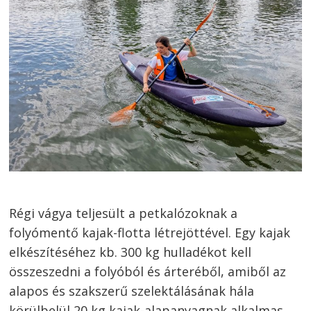
Bejegyzés
navigáció
s
Régi vágya teljesült a petkalózoknak a
folyómentő kajak-flotta létrejöttével. Egy kajak
elkészítéséhez kb. 300 kg hulladékot kell
összeszedni a folyóból és árteréből, amiből az
alapos és szakszerű szelektálásának hála
körülbelül 20 kg kajak-alapanyagnak alkalmas