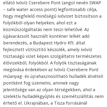
ellátó Ivóvíz Cserebere Pont (angol nevén SWAP
– safe water access point) legfontosabb célja,
hogy megfelelő minőségű ivóvizet biztosítson a
folyókból olyan helyeken, ahol ezt a
közműszolgáltatás nem teszi lehetővé. Az
újjávarázsolt használt konténer lelkét adó
berendezés, a Budapest Hydro Kft. által
fejlesztett víztisztító készülék, amely ivóvíz
tisztaságú vizet képes szolgáltatni természetes
élővizekből, folyókból. A folyók tisztaságának
megóvása érdekében az Ivóvíz Cserebere Pont
műanyag- és újrahasznosítható hulladék átvételi
pontként fog üzemelni, aminek nagy
jelentősége van az olyan térségekben, ahol a
szelektív hulladékgyűjtés és szemétszállítás nem
érhető el. Ukrajnában, a Tisza forrásánál