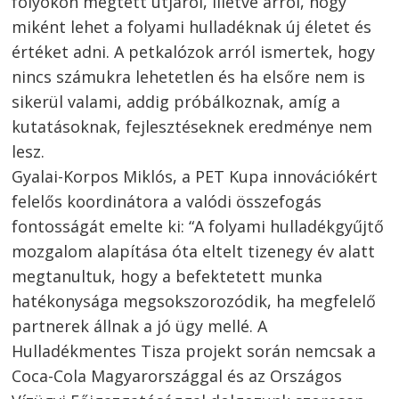
folyókon megtett útjáról, illetve arról, hogy
miként lehet a folyami hulladéknak új életet és
értéket adni. A petkalózok arról ismertek, hogy
nincs számukra lehetetlen és ha elsőre nem is
sikerül valami, addig próbálkoznak, amíg a
kutatásoknak, fejlesztéseknek eredménye nem
lesz.
Gyalai-Korpos Miklós, a PET Kupa innovációkért
felelős koordinátora a valódi összefogás
fontosságát emelte ki: “A folyami hulladékgyűjtő
mozgalom alapítása óta eltelt tizenegy év alatt
megtanultuk, hogy a befektetett munka
hatékonysága megsokszorozódik, ha megfelelő
partnerek állnak a jó ügy mellé. A
Hulladékmentes Tisza projekt során nemcsak a
Coca-Cola Magyarországgal és az Országos