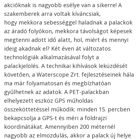
akcióknak is nagyobb esélye van a sikerre! A
szakemberek arra voltak kíváncsiak,
hogy mekkora sebességgel haladnak a palackok
az áradó folyókon, mekkora távolságot képesek
megtenni adott idő alatt, hol, miért és mennyi
ideig akadnak el? Két éven át változatos
technológiák alkalmazásával folyt a
palackjelölés. A technikai kihívások leküzdését
követően, a Waterscope Zrt. fejlesztéseinek hála
ma már folyamatosan és megbízhatóan
gyűlhetnek az adatok. A PET-palackban
elhelyezett eszköz GPS műholdas
összeköttetéssel működik: minden 15. percben
bekapcsolja a GPS-t és méri a földrajzi
koordinátákat. Amennyiben 200 méternél
nagyobb az elmozdulás, akkor a palack új helye