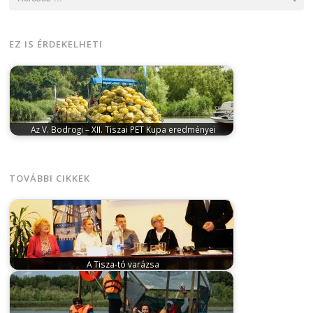
EZ IS ÉRDEKELHETI
Az V. Bodrogi – XII. Tiszai PET Kupa eredményei
szeptember 10, 2024
A PET Kupa Egyesület ezúttal
két folyó, a Bodrog és…
TOVÁBBI CIKKEK
A Tisza-tó varázsa
október 22, 2024
A Tisza-tó látványosságairól, a
térség legújabb turisztikai fejlesztéseiről adott
áttekintést…