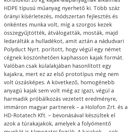
HDPE típusú műanyag nyerhető ki. Több száz
órányi kísérletezés, módszertan fejlesztés és
önkéntes munka volt, míg a szorgos kezek
összegyűjtötték, átválogatták, mosták, majd
ledarálták a hulladékot, amit aztán a nádudvari
Polyduct Nyrt. porított, hogy végül egy német
cégnek köszönhetően kaphasson kajak formát.
Valóban csak külalakjában hasonlított egy
kajakra, mert ez az első prototípus még nem
volt úszásképes. A következő, homogénebb
anyagú kajak sem volt még az igazi, végül a
harmadik próbálkozás vezetett eredményre,
immáron magyar partnerek – a Holofon Zrt. és a
HD-Rotatech Kft. – bevonásával készültek el
azok a túrakajakok, amelyek a folyómentő
munkát is támogatni fogják. A kajakok, – sok