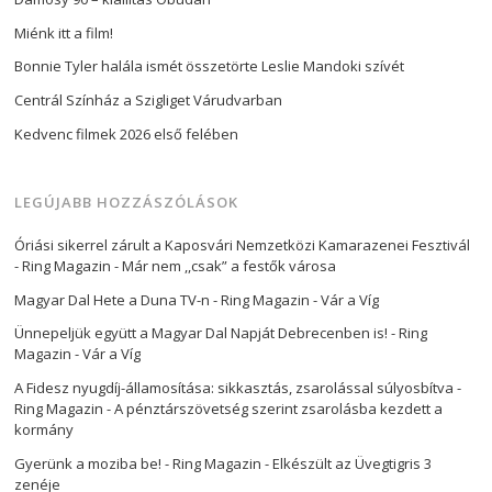
Miénk itt a film!
Bonnie Tyler halála ismét összetörte Leslie Mandoki szívét
Centrál Színház a Szigliget Várudvarban
Kedvenc filmek 2026 első felében
LEGÚJABB HOZZÁSZÓLÁSOK
Óriási sikerrel zárult a Kaposvári Nemzetközi Kamarazenei Fesztivál
- Ring Magazin
-
Már nem ,,csak” a festők városa
Magyar Dal Hete a Duna TV-n - Ring Magazin
-
Vár a Víg
Ünnepeljük együtt a Magyar Dal Napját Debrecenben is! - Ring
Magazin
-
Vár a Víg
A Fidesz nyugdíj-államosítása: sikkasztás, zsarolással súlyosbítva -
Ring Magazin
-
A pénztárszövetség szerint zsarolásba kezdett a
kormány
Gyerünk a moziba be! - Ring Magazin
-
Elkészült az Üvegtigris 3
zenéje