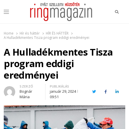
Keres
Menu
Ring Magazin
Nyílt szellemi küzdőtér
Home
Hír és háttér
HÍR ÉS HÁTTÉR
A Hulladékmentes Tisza program eddigi eredményei
A Hulladékmentes Tisza
program eddigi
eredményei
Author
SZERZŐ
PUBLIKÁLÁS
Bognár
január 29, 2024
Twitter
Facebook
Linked
Mária
09:51