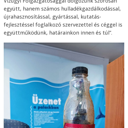
Vízügyi Főigazgatósággal dolgozunk szorosan
együtt, hanem számos hulladékgazdálkodással,
újrahasznosítással, gyártással, kutatás-
fejlesztéssel foglalkozó szervezettel és céggel is
együttműködünk, határainkon innen és túl”.