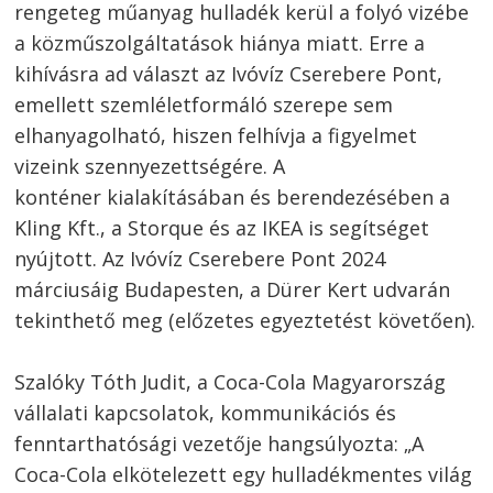
rengeteg műanyag hulladék kerül a folyó vizébe
a közműszolgáltatások hiánya miatt. Erre a
kihívásra ad választ az Ivóvíz Cserebere Pont,
emellett szemléletformáló szerepe sem
elhanyagolható, hiszen felhívja a figyelmet
vizeink szennyezettségére. A
konténer kialakításában és berendezésében a
Kling Kft., a Storque és az IKEA is segítséget
nyújtott. Az Ivóvíz Cserebere Pont 2024
márciusáig Budapesten, a Dürer Kert udvarán
tekinthető meg (előzetes egyeztetést követően).
Szalóky Tóth Judit, a Coca-Cola Magyarország
vállalati kapcsolatok, kommunikációs és
fenntarthatósági vezetője hangsúlyozta: „A
Coca-Cola elkötelezett egy hulladékmentes világ