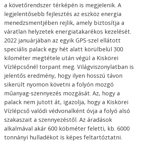
a követőrendszer térképén is megjelenik. A
legjelentősebb fejlesztés az eszköz energia
menedzsmentjében rejlik, amely biztosítja a
váratlan helyzetek energiatakarékos kezelését.
2022 januárjában az egyik GPS-szel ellátott
speciális palack egy hét alatt körülbelül 300
kilométer megtétele után végül a Kiskörei
Vízlépcsőnél torpant meg. Világviszonylatban is
jelentős eredmény, hogy ilyen hosszú távon
sikerült nyomon követni a folyón mozgó
műanyag-szennyezés mozgását. Az, hogy a
palack nem jutott át, igazolja, hogy a Kiskörei
Vízlépcső valódi védvonalként óvja a folyó alsó
szakaszait a szennyezéstől. Az áradások
alkalmával akár 600 köbméter feletti, kb. 6000
tonnányi hulladékot is képes feltartóztatni.