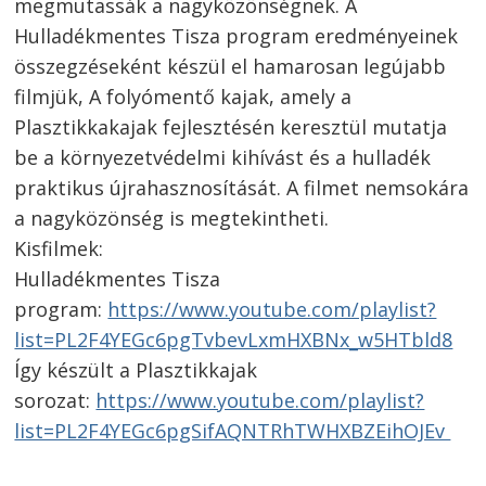
megmutassák a nagyközönségnek. A
Hulladékmentes Tisza program eredményeinek
összegzéseként készül el hamarosan legújabb
filmjük, A folyómentő kajak, amely a
Plasztikkakajak fejlesztésén keresztül mutatja
be a környezetvédelmi kihívást és a hulladék
praktikus újrahasznosítását. A filmet nemsokára
a nagyközönség is megtekintheti.
Kisfilmek:
Hulladékmentes Tisza
program:
https://www.youtube.com/playlist?
list=PL2F4YEGc6pgTvbevLxmHXBNx_w5HTbld8
Így készült a Plasztikkajak
sorozat:
https://www.youtube.com/playlist?
list=PL2F4YEGc6pgSifAQNTRhTWHXBZEihOJEv