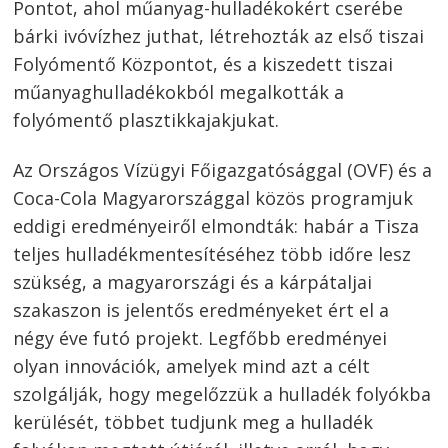
Pontot, ahol műanyag-hulladékokért cserébe
bárki ivóvízhez juthat, létrehozták az első tiszai
Folyómentő Központot, és a kiszedett tiszai
műanyaghulladékokból megalkották a
folyómentő plasztikkajakjukat.
Az Országos Vízügyi Főigazgatósággal (OVF) és a
Coca-Cola Magyarországgal közös programjuk
eddigi eredményeiről elmondták: habár a Tisza
teljes hulladékmentesítéséhez több időre lesz
szükség, a magyarországi és a kárpátaljai
szakaszon is jelentős eredményeket ért el a
négy éve futó projekt. Legfőbb eredményei
olyan innovációk, amelyek mind azt a célt
szolgálják, hogy megelőzzük a hulladék folyókba
kerülését, többet tudjunk meg a hulladék