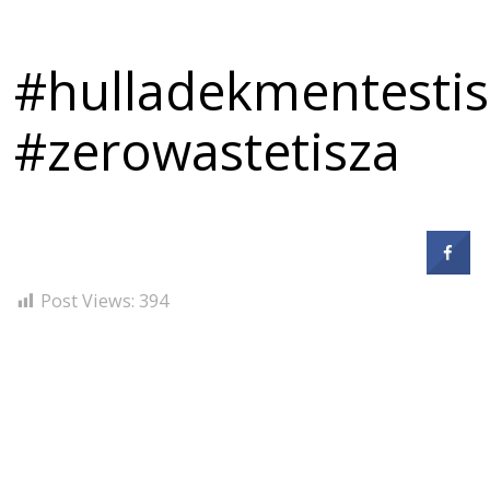
#hulladekmentestis
#zerowastetisza
Post Views:
394