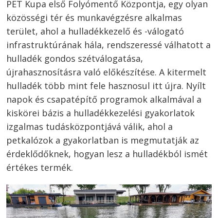
PET Kupa első Folyómentő Központja, egy olyan
közösségi tér és munkavégzésre alkalmas
terület, ahol a hulladékkezelő és -válogató
infrastruktúrának hála, rendszeressé válhatott a
hulladék gondos szétválogatása,
újrahasznosításra való előkészítése. A kitermelt
hulladék több mint fele hasznosul itt újra. Nyílt
napok és csapatépítő programok alkalmával a
kiskörei bázis a hulladékkezelési gyakorlatok
izgalmas tudásközpontjává válik, ahol a
petkalózok a gyakorlatban is megmutatják az
érdeklődőknek, hogyan lesz a hulladékból ismét
értékes termék.