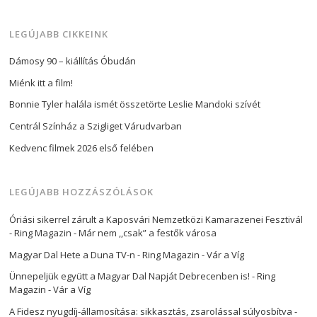
LEGÚJABB CIKKEINK
Dámosy 90 – kiállítás Óbudán
Miénk itt a film!
Bonnie Tyler halála ismét összetörte Leslie Mandoki szívét
Centrál Színház a Szigliget Várudvarban
Kedvenc filmek 2026 első felében
LEGÚJABB HOZZÁSZÓLÁSOK
Óriási sikerrel zárult a Kaposvári Nemzetközi Kamarazenei Fesztivál
- Ring Magazin
-
Már nem ,,csak” a festők városa
Magyar Dal Hete a Duna TV-n - Ring Magazin
-
Vár a Víg
Ünnepeljük együtt a Magyar Dal Napját Debrecenben is! - Ring
Magazin
-
Vár a Víg
A Fidesz nyugdíj-államosítása: sikkasztás, zsarolással súlyosbítva -