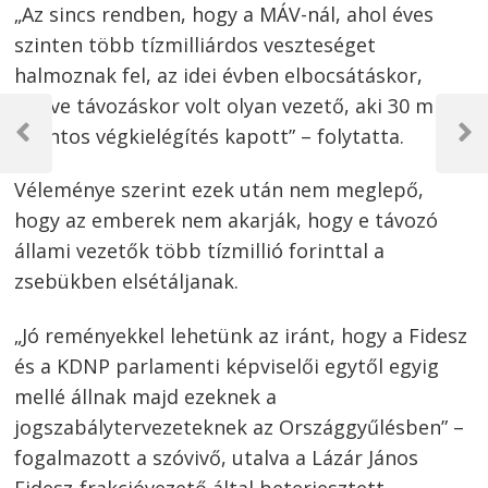
„Az sincs rendben, hogy a MÁV-nál, ahol éves
szinten több tízmilliárdos veszteséget
halmoznak fel, az idei évben elbocsátáskor,
Bejegyzés
illetve távozáskor volt olyan vezető, aki 30 millió
forintos végkielégítés kapott” – folytatta.
navigáció
Previous
Next
Post
Post
Véleménye szerint ezek után nem meglepő,
hogy az emberek nem akarják, hogy e távozó
állami vezetők több tízmillió forinttal a
zsebükben elsétáljanak.
„Jó reményekkel lehetünk az iránt, hogy a Fidesz
és a KDNP parlamenti képviselői egytől egyig
mellé állnak majd ezeknek a
jogszabálytervezeteknek az Országgyűlésben” –
fogalmazott a szóvivő, utalva a Lázár János
Fidesz-frakcióvezető által beterjesztett