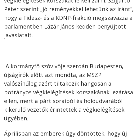
végkielégítések korszakát le kell zárni. Szijjártó
Péter szerint „jó reményekkel lehetünk az iránt”,
hogy a Fidesz- és a KDNP-frakció megszavazza a
parlamentben Lázár János kedden benyújtott
javaslatait.
A kormányfő szóvivője szerdán Budapesten,
újságírók előtt azt mondta, az MSZP
valószínűleg azért tiltakozik hangosan a
botrányos végkielégítések korszakának lezárása
ellen, mert a párt soraiból és holdudvarából
kikerülő vezetők érintettek a végkielégítések
ügyében.
Áprilisban az emberek úgy döntöttek, hogy új