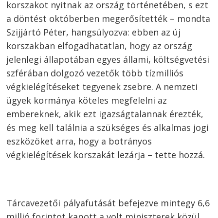
korszakot nyitnak az ország történetében, s ezt
a döntést októberben megerősítették – mondta
Szijjártó Péter, hangsúlyozva: ebben az új
korszakban elfogadhatatlan, hogy az ország
jelenlegi állapotában egyes állami, költségvetési
szférában dolgozó vezetők több tízmilliós
végkielégítéseket tegyenek zsebre. A nemzeti
ügyek kormánya köteles megfelelni az
embereknek, akik ezt igazságtalannak érezték,
és meg kell találnia a szükséges és alkalmas jogi
eszközöket arra, hogy a botrányos
végkielégítések korszakát lezárja – tette hozzá.
Tárcavezetői pályafutását befejezve mintegy 6,6
millió forintot kapott a volt miniszterek közül