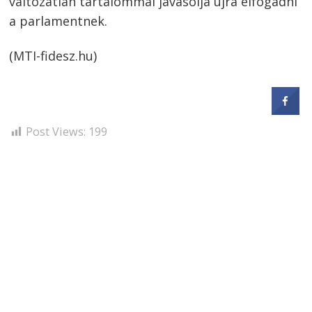
változatlan tartalommal javasolja újra elfogadni
a parlamentnek.
(MTI-fidesz.hu)
Post Views:
199