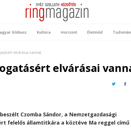
 Magazin
ellemi küzdőtér
agyar Glóbusz
Kultúra
Horizont
Életmód
Tudomán
atásért elvárásai vannak
ogatásért elvárásai vann
Twitter
Fa
l beszélt Czomba Sándor, a Nemzetgazdasági
ért felelős államtitkára a köztéve Ma reggel című