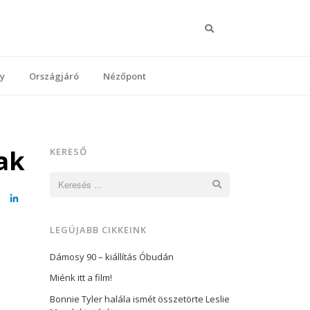
Keresés
y
Országjáró
Nézőpont
ak
KERESŐ
Keresés:
cebook
LinkedIn
LEGÚJABB CIKKEINK
Dámosy 90 – kiállítás Óbudán
Miénk itt a film!
Bonnie Tyler halála ismét összetörte Leslie