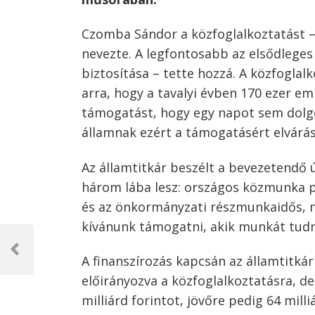
Czomba Sándor a közfoglalkoztatást –
nevezte. A legfontosabb az elsődlege
biztosítása – tette hozzá. A közfoglalk
arra, hogy a tavalyi évben 170 ezer em
támogatást, hogy egy napot sem dolg
államnak ezért a támogatásért elvárás
Az államtitkár beszélt a bevezetendő ú
három lába lesz: országos közmunka
és az önkormányzati részmunkaidős, né
kívánunk támogatni, akik munkát tud
Bejegyzés
navigáció
Previous
A finanszírozás kapcsán az államtitkár 
Post
előirányozva a közfoglalkoztatásra, d
milliárd forintot, jövőre pedig 64 mill