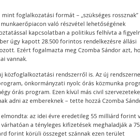
 mint foglalkozatási formát – „szükséges rossznak”
s munkaerőpiacon való részvétel lehetőségének
oztatással kapcsolatban a politikus felhívta a figye
ber úgy kapott 28.500 forintos rendelkezésre állási
ozott. Ezért fogalmazta meg Czomba Sándor azt, ho
ai vannak.
j közfoglalkoztatási rendszerről is. Az új rendszern
 program, önkormányzati nyolc órás közmunka pro
gy órás program. Ezen kívül más civil szervezeteke
nak adni az embereknek – tette hozzá Czomba Sánd
elmondta: az idei évre eredetileg 55 milliárd forint 
e várhatóan a tényleges kifizetések meghaladják a 75
iárd forint körüli összeget szánnak ezen terület