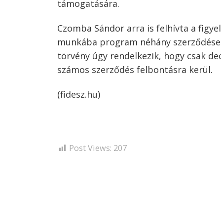
támogatására.
Czomba Sándor arra is felhívta a figye
munkába program néhány szerződése átn
törvény úgy rendelkezik, hogy csak dec
számos szerződés felbontásra kerül.
(fidesz.hu)
Post Views:
207