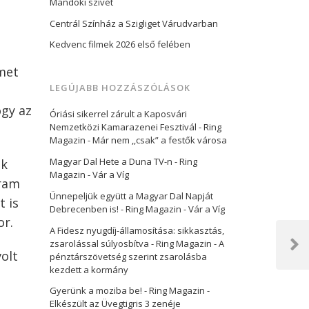
Mandoki szívét
Centrál Színház a Szigliget Várudvarban
Kedvenc filmek 2026 első felében
lmet
LEGÚJABB HOZZÁSZÓLÁSOK
gy az
Óriási sikerrel zárult a Kaposvári
Nemzetközi Kamarazenei Fesztivál - Ring
Magazin
-
Már nem ,,csak” a festők városa
Magyar Dal Hete a Duna TV-n - Ring
ek
Magazin
-
Vár a Víg
gram
Ünnepeljük együtt a Magyar Dal Napját
t is
Debrecenben is! - Ring Magazin
-
Vár a Víg
or.
A Fidesz nyugdíj-államosítása: sikkasztás,
zsarolással súlyosbítva - Ring Magazin
-
A
Next
volt
pénztárszövetség szerint zsarolásba
Post
kezdett a kormány
Gyerünk a moziba be! - Ring Magazin
-
Elkészült az Üvegtigris 3 zenéje