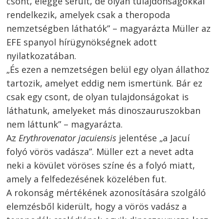
csont, eléggé sérült, de olyan tulajdonságokkal
rendelkezik, amelyek csak a theropoda
nemzetségben láthatók” – magyarázta Müller az
EFE spanyol hírügynökségnek adott
nyilatkozatában.
„És ezen a nemzetségen belül egy olyan állathoz
tartozik, amelyet eddig nem ismertünk. Bár ez
csak egy csont, de olyan tulajdonságokat is
láthatunk, amelyeket más dinoszauruszokban
nem láttunk” – magyarázta.
Az
Erythrovenator jacuiensis
jelentése „a Jacuí
folyó vörös vadásza”. Müller ezt a nevet adta
neki a kövület vöröses színe és a folyó miatt,
amely a felfedezésének közelében fut.
A rokonság mértékének azonosítására szolgáló
elemzésből kiderült, hogy a vörös vadász a