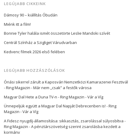
LEGÚJABB CIKKEINK
Dámosy 90 – kiállítás Óbudán
Miénk itt a film!
Bonnie Tyler halála ismét összetörte Leslie Mandoki szívét
Centrál Színház a Szigliget Várudvarban
Kedvenc filmek 2026 első felében
LEGÚJABB HOZZÁSZÓLÁSOK
Óriási sikerrel zárult a Kaposvári Nemzetközi Kamarazenei Fesztivál
- Ring Magazin
-
Már nem ,,csak” a festők városa
Magyar Dal Hete a Duna TV-n - Ring Magazin
-
Vár a Víg
Ünnepeljük együtt a Magyar Dal Napját Debrecenben is! - Ring
Magazin
-
Vár a Víg
A Fidesz nyugdíj-államosítása: sikkasztás, zsarolással súlyosbítva -
Ring Magazin
-
A pénztárszövetség szerint zsarolásba kezdett a
kormány