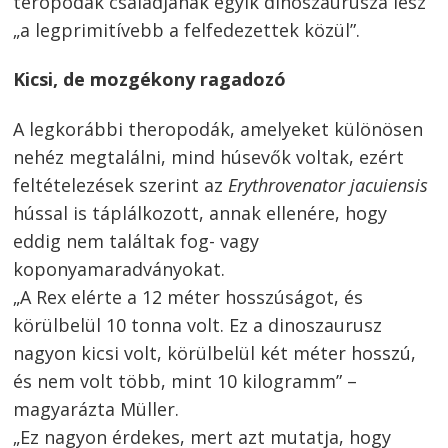
teropodák családjának egyik dinoszaurusza lesz
„a legprimitívebb a felfedezettek közül”.
Kicsi, de mozgékony ragadozó
A legkorábbi theropodák, amelyeket különösen
nehéz megtalálni, mind húsevők voltak, ezért
feltételezések szerint az
Erythrovenator jacuiensis
hússal is táplálkozott, annak ellenére, hogy
eddig nem találtak fog- vagy
koponyamaradványokat.
„A Rex elérte a 12 méter hosszúságot, és
körülbelül 10 tonna volt. Ez a dinoszaurusz
nagyon kicsi volt, körülbelül két méter hosszú,
és nem volt több, mint 10 kilogramm” –
magyarázta Müller.
„Ez nagyon érdekes, mert azt mutatja, hogy