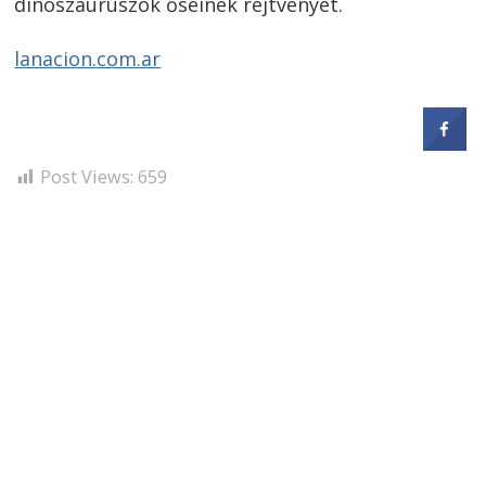
dinoszauruszok őseinek rejtvényét.
lanacion.com.ar
Post Views:
659