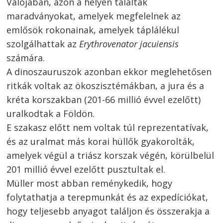
Valójában, azon a helyen találtak
maradványokat, amelyek megfelelnek az
emlősök rokonainak, amelyek táplálékul
szolgálhattak az
Erythrovenator jacuiensis
számára.
A dinoszauruszok azonban ekkor meglehetősen
ritkák voltak az ökoszisztémákban, a jura és a
kréta korszakban (201-66 millió évvel ezelőtt)
uralkodtak a Földön.
E szakasz előtt nem voltak túl reprezentatívak,
és az uralmat más korai hüllők gyakorolták,
amelyek végül a triász korszak végén, körülbelül
201 millió évvel ezelőtt pusztultak el.
Müller most abban reménykedik, hogy
folytathatja a terepmunkát és az expedíciókat,
hogy teljesebb anyagot találjon és összerakja a