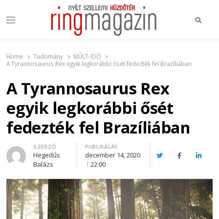
Keres
Menu
Ring Magazin
Nyílt szellemi küzdőtér
Home
Tudomány
MÚLT-IDŐ
A Tyrannosaurus Rex egyik legkorábbi ősét fedezték fel Brazíliában
A Tyrannosaurus Rex
egyik legkorábbi ősét
fedezték fel Brazíliában
Author
SZERZŐ
PUBLIKÁLÁS
Hegedűs
december 14, 2020
Twitter
Facebook
Linked
Balázs
22:00