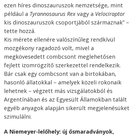
ezen híres dinoszauruszok nemzetsége, mint
például a
Tyrannosaurus Rex
vagy a
Velociraptor
kis dinoszauruszok csoportjából származnak” –
Bejegyzés
tette hozzá.
navigáció
s
Kis mérete ellenére valószínűleg rendkívül
mozgékony ragadozó volt, mivel a
megkövesedett combcsont meglehetősen
fejlett izomrögzítő szerkezettel rendelkezik.
Bár csak egy combcsont van a birtokában,
hasonló állatokkal – amelyek közeli rokonaik
lehetnek – végzett más vizsgálatokból és
Argentínában és az Egyesült Államokban talált
egyéb anyagok alapján sikerült megjelenésüket
szimulálni.
A Niemeyer-lelőhely: új ősmaradványok,