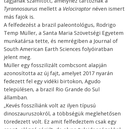
tagjának számított, amelyhez tartoznak a
Tyrannosaurus
mellett a
Velociraptor
néven ismert
más fajok is.
A felfedezést a brazil paleontológus, Rodrigo
Temp Müller, a Santa Maria Szövetségi Egyetem
munkatársa tette, és nemrégiben a Journal of
South American Earth Sciences folyóiratban
jelent meg.
Müller egy fosszilizált combcsont alapján
azonosította az új fajt, amelyet 2017 nyarán
fedezett fel egy vidéki birtokon, Agudo
településen, a brazil Rio Grande do Sul
államban.
„Kevés fosszíliánk volt az ilyen típusú
dinoszauruszokról, a többségük meglehetősen
töredezett volt. Ez amit felfedeztem csak egy