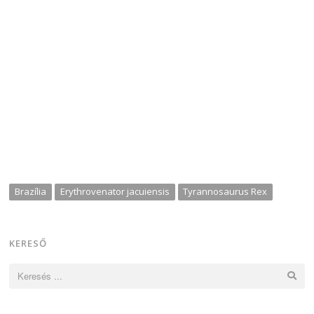
Brazília
Erythrovenator jacuiensis
Tyrannosaurus Rex
KERESŐ
Keresés: