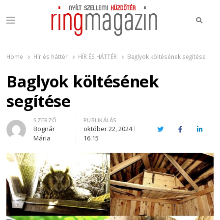
Keres
Menu
Ring Magazin
Nyílt szellemi küzdőtér
Home
Hír és háttér
HÍR ÉS HÁTTÉR
Baglyok költésének segítése
Baglyok költésének
segítése
Author
SZERZŐ
PUBLIKÁLÁS
Bognár
október 22, 2024
Twitter
Facebook
Linked
Mária
16:15