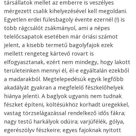
társállatok mellet az emberre is veszélyes
mérgezett csalik kihelyezésével kell megoldani.
Egyetlen erdei fülesbagoly évente ezernél (!) is
több rágcsálót zsákmányol, ami a népes
telelőcsapatok esetében már óriási számot
jelent, a kisebb termetű bagolyfajok ezek
mellett rengeteg kártevő rovart is
elfogyasztanak, ezért nem mindegy, hogy lakott
területeinken mennyi él, él-e egyáltalán ezekből
a madarakból. Megtelepedésük egyik legfőbb
akadályát gyakran a megfelelő fészkelőhelyek
hiánya jelenti. A baglyok ugyanis nem tudnak
fészket építeni, költésükhöz korhadt üregekkel,
vastag törzselágazással rendelkező idős fákra;
nagy testű harkályok odúira; varjúfélék, gólya,
egerészölyv fészkeire; egyes fajoknak nyitott