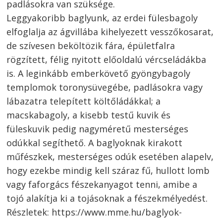
padlásokra van szüksége.
Leggyakoribb baglyunk, az erdei fülesbagoly
elfoglalja az ágvillába kihelyezett vesszőkosarat,
de szívesen beköltözik fára, épületfalra
rögzített, félig nyitott előoldalú vércseládákba
is. A leginkább emberkövető gyöngybagoly
templomok toronysüvegébe, padlásokra vagy
lábazatra telepített költőládákkal; a
macskabagoly, a kisebb testű kuvik és
füleskuvik pedig nagyméretű mesterséges
Bejegyzés
odúkkal segíthető. A baglyoknak kirakott
navigáció
s
műfészkek, mesterséges odúk esetében alapelv,
hogy ezekbe mindig kell száraz fű, hullott lomb
vagy faforgács fészekanyagot tenni, amibe a
tojó alakítja ki a tojásoknak a fészekmélyedést.
Részletek: https://www.mme.hu/baglyok-