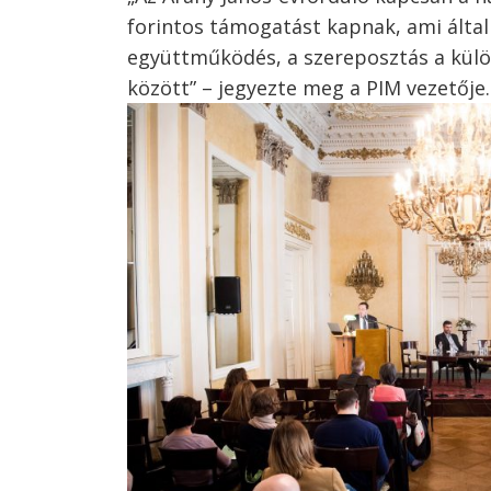
forintos támogatást kapnak, ami által
együttműködés, a szereposztás a külö
között” – jegyezte meg a PIM vezetője.
Bejegyzés
navigáció
s