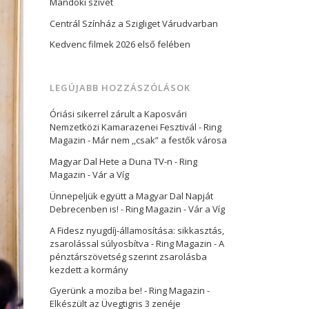
Mandoki szívét
Centrál Színház a Szigliget Várudvarban
Kedvenc filmek 2026 első felében
LEGÚJABB HOZZÁSZÓLÁSOK
Óriási sikerrel zárult a Kaposvári
Nemzetközi Kamarazenei Fesztivál - Ring
Magazin
-
Már nem ,,csak” a festők városa
Magyar Dal Hete a Duna TV-n - Ring
Magazin
-
Vár a Víg
Ünnepeljük együtt a Magyar Dal Napját
Debrecenben is! - Ring Magazin
-
Vár a Víg
A Fidesz nyugdíj-államosítása: sikkasztás,
zsarolással súlyosbítva - Ring Magazin
-
A
pénztárszövetség szerint zsarolásba
kezdett a kormány
Gyerünk a moziba be! - Ring Magazin
-
Elkészült az Üvegtigris 3 zenéje