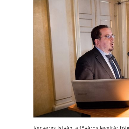
Kenyeres István, a főváros levéltár fői