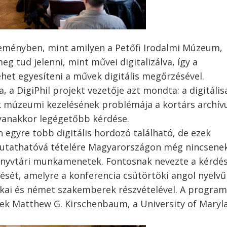
jteményben, mint amilyen a Petőfi Irodalmi Múzeum,
 tud jelenni, mint művei digitalizálva, így a
et egyesíteni a művek digitális megőrzésével.
 a DigiPhil projekt vezetője azt mondta: a digitális
k múzeumi kezelésének problémája a kortárs archív
yanakkor legégetőbb kérdése.
egyre több digitális hordozó található, de ezek
 kutathatóvá tételére Magyarországon még nincsene
önyvtári munkamenetek. Fontosnak nevezte a kérdé
sét, amelyre a konferencia csütörtöki angol nyelvű
kai és német szakemberek részvételével. A program
ek Matthew G. Kirschenbaum, a University of Maryl