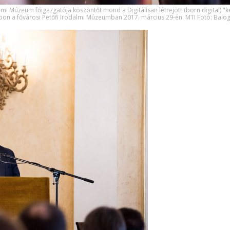
lmi Múzeum főigazgatója köszöntőt mond a Digitálisan létrejött (born digital) "k
pon a fővárosi Petőfi Irodalmi Múzeumban 2017. március 29-én. MTI Fotó: Balo