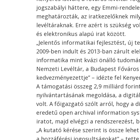
jogszabályi háttere, egy Emmi-rendel
meghatározták, az iratkezelőknek mily
levéltáraknak. Erre azért is szükség v
és elektronikus alapú irat között.
„Jelentős informatikai fejlesztést, ú
2009-ben indult és 2013-ban zárult ele
informatika mint kvázi önálló tudomány
Nemzeti Levéltár, a Budapest Főváros 
kedvezményezettje” – idézte fel Kenyer
A támogatási összeg 2,9 milliárd forint
nyilvántartásának megoldása, a digit
volt. A főigazgató szólt arról, hogy a d
eredetű open archival information syst
iratot, majd elvégzi a rendszerezést, b
„A kutató kérése szerint is össze lehet
a hozzáférési jogosultságokat” – tette