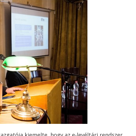
gazgatója kiemelte, hogy az e-levéltári rendszer