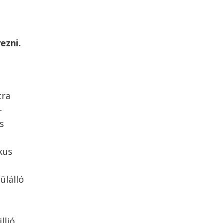
ezni.
tra
–
s
kus
ülálló
llió