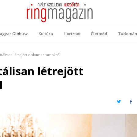
 Magazin
ellemi küzdőtér
agyar Glóbusz
Kultúra
Horizont
Életmód
Tudomán
gitálisan létrejött dokumentumokról
álisan létrejött
l
Twitter
Fa