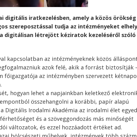
i digitális iratkezelésben, amely a közös örökség
gos szereposztással tudja az intézményeket elhely
a digitálisan létrejött kéziratok kezeléséről szóló
al kapcsolatban az intézményeknek közös álláspon
gfogalmazniuk azok felé, akik a forrást biztosítják 
m főigazgatója az intézményben szervezett kétnapo
.
sét, hogyan lehet a napjainkban keletkező elektroni
empontból összehangolni a korábbi, papír alapú
 a Digitális Irodalmi Akadémia az irodalmi élet egyed
áférhetőséget és a szöveggondozás más minőségét
dói változatok, és ezzel hozzáadott értéket ad.
azai bölcsészeti műhelyek, intézmények több százmi