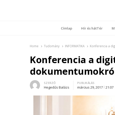
Ring
Nyílt sz
Címlap
Hír és hátTér
M
Home
Tudomány
INFORMATIKA
Konferencia a di
Konferencia a digit
dokumentumokró
Author
SZERZŐ
PUBLIKÁLÁS
Hegedűs Balázs
március 29, 2017
21:07