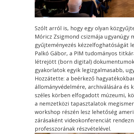
Szólt arról is, hogy egy olyan közgyű
Móricz Zsigmond csizmája ugyanúgy meg
gyűjteményezés kézzelfoghatóságát leh
Palkó Gábor, a PIM tudományos titkára,
létrejött (born digital) dokumentumo
gyakorlatok egyik legizgalmasabb, ug
Hozzátette: a beérkező hagyatékokban 
állományvédelmére, archiválására és
széles körben elfogadott múzeumi, k
a nemzetközi tapasztalatok megismeré
workshop részén lesz lehetőség ameri
zárásaként videokonferenciát rendezn
professzorának részvételével.