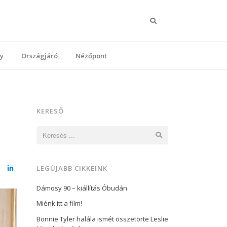
Keresés
y
Országjáró
Nézőpont
KERESŐ
Keresés:
LEGÚJABB CIKKEINK
cebook
LinkedIn
Dámosy 90 – kiállítás Óbudán
Miénk itt a film!
Bonnie Tyler halála ismét összetörte Leslie