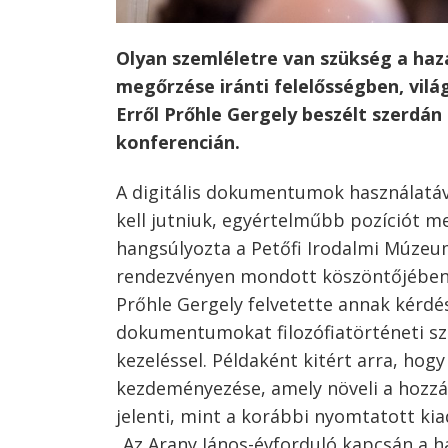
Olyan szemléletre van szükség a haza
megőrzése iránti felelősségben, vilá
Erről Prőhle Gergely beszélt szerdán 
konferencián.
A digitális dokumentumok használatáv
kell jutniuk, egyértelműbb pozíciót me
hangsúlyozta a Petőfi Irodalmi Múzeu
rendezvényen mondott köszöntőjében
Prőhle Gergely felvetette annak kérdé
dokumentumokat filozófiatörténeti sz
kezeléssel. Példaként kitért arra, hogy
kezdeményezése, amely növeli a hozz
jelenti, mint a korábbi nyomtatott kia
„Az Arany János-évforduló kapcsán a h