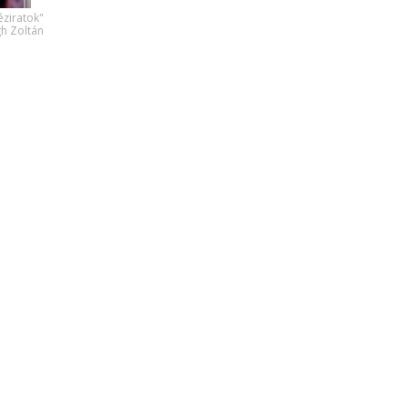
éziratok"
gh Zoltán