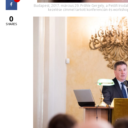
Budapest, 2017. március 29. Prőhle Gergely, a Petőfi Iroda
kezelése címmel tartott konferencián és worksho
0
SHARES