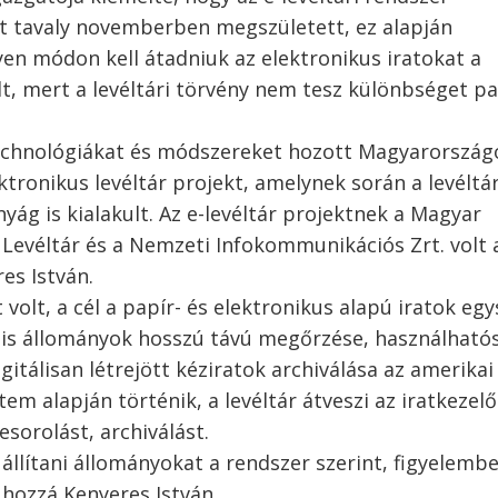
et tavaly novemberben megszületett, ez alapján
en módon kell átadniuk az elektronikus iratokat a
olt, mert a levéltári törvény nem tesz különbséget pa
j technológiákat és módszereket hozott Magyarország
ktronikus levéltár projekt, amelynek során a levéltár
ág is kialakult. Az e-levéltár projektnek a Magyar
Levéltár és a Nemzeti Infokommunikációs Zrt. volt 
es István.
 volt, a cél a papír- és elektronikus alapú iratok eg
ális állományok hosszú távú megőrzése, használható
igitálisan létrejött kéziratok archiválása az amerikai
em alapján történik, a levéltár átveszi az iratkezelő
esorolást, archiválást.
 állítani állományokat a rendszer szerint, figyelemb
 hozzá Kenyeres István.