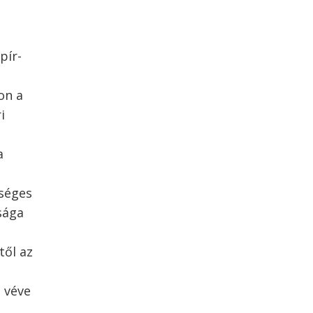
pír-
on a
i
a
ységes
sága
től az
e véve