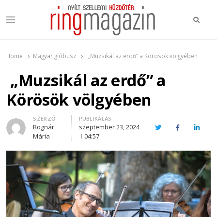
Keres
Menu
Ring Magazin
Nyílt szellemi küzdőtér
Home
Magyar glóbusz
„Muzsikál az erdő” a Körösök völgyében
„Muzsikál az erdő” a
Körösök völgyében
Author
SZERZŐ
PUBLIKÁLÁS
Bognár
szeptember 23, 2024
Twitter
Facebook
Linked
Mária
04:57