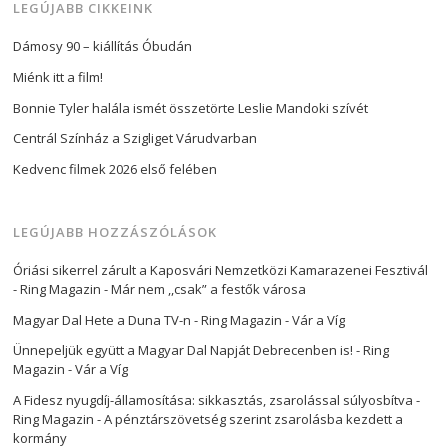
LEGÚJABB CIKKEINK
Dámosy 90 – kiállítás Óbudán
Miénk itt a film!
Bonnie Tyler halála ismét összetörte Leslie Mandoki szívét
Centrál Színház a Szigliget Várudvarban
Kedvenc filmek 2026 első felében
LEGÚJABB HOZZÁSZÓLÁSOK
Óriási sikerrel zárult a Kaposvári Nemzetközi Kamarazenei Fesztivál
- Ring Magazin
-
Már nem ,,csak” a festők városa
Magyar Dal Hete a Duna TV-n - Ring Magazin
-
Vár a Víg
Ünnepeljük együtt a Magyar Dal Napját Debrecenben is! - Ring
Magazin
-
Vár a Víg
A Fidesz nyugdíj-államosítása: sikkasztás, zsarolással súlyosbítva -
Ring Magazin
-
A pénztárszövetség szerint zsarolásba kezdett a
kormány