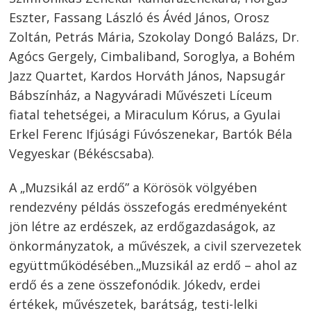
Eszter, Fassang László és Ávéd János, Orosz
Zoltán, Petrás Mária, Szokolay Dongó Balázs, Dr.
Agócs Gergely, Cimbaliband, Soroglya, a Bohém
Jazz Quartet, Kardos Horváth János, Napsugár
Bábszínház, a Nagyváradi Művészeti Líceum
fiatal tehetségei, a Miraculum Kórus, a Gyulai
Erkel Ferenc Ifjúsági Fúvószenekar, Bartók Béla
Vegyeskar (Békéscsaba).
A „Muzsikál az erdő” a Körösök völgyében
rendezvény példás összefogás eredményeként
jön létre az erdészek, az erdőgazdaságok, az
önkormányzatok, a művészek, a civil szervezetek
együttműködésében.„Muzsikál az erdő – ahol az
erdő és a zene összefonódik. Jókedv, erdei
értékek, művészetek, barátság, testi-lelki