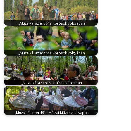
térségben jelentkezik a „Muzsikál…
„Muzsikál az erdő” a Körösök völgyében
szeptember 19, 2025
2025. szeptember 26-28. között
várja az érdeklődőket a „Muzsikál az…
„Muzsikál az erdő” a Körösök völgyében
szeptember 26, 2023
Szeptember 29 - október 1-e
között várja az érdeklődőket a…
„Muzsikál az erdő” a Hírös Városban
május 2, 2024
Egész hétvégés programfolyammal
indul az idei „Muzsikál az erdő” évada,…
„Muzsikál az erdő” – Mátrai Művészeti Napok
június 29, 2024
Június 29. és július 7. között kerül
megrendezésre a „Muzsikál…