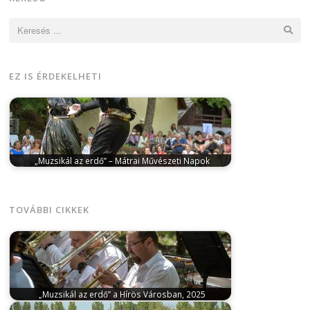
Keresés:
EZ IS ÉRDEKELHETI
„Muzsikál az erdő” – Mátrai Művészeti Napok
június 21, 2026
Június 27-július 5. között valósul meg
a „Muzsikál az erdő”…
TOVÁBBI CIKKEK
„Muzsikál az erdő” a Hírös Városban, 2025
május 10, 2025
Idén 22. alkalommal zajlik és 3