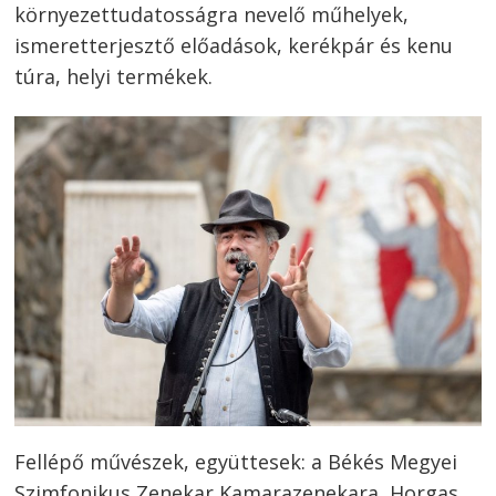
környezettudatosságra nevelő műhelyek,
ismeretterjesztő előadások, kerékpár és kenu
túra, helyi termékek.
Bejegyzés
navigáció
s
Fellépő művészek, együttesek: a Békés Megyei
Szimfonikus Zenekar Kamarazenekara, Horgas