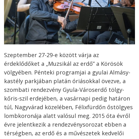
Szeptember 27-29-e között várja az
érdeklődőket a „Muzsikál az erdő” a Körösök
völgyében. Pénteki programjai a gyulai Almásy-
kastély parkjában platán óriásokkal övezve, a
szombati rendezvény Gyula-Városerdő tölgy-
kőris-szil erdejében, a vasárnapi pedig határon
túl, Nagyvárad közelében, Félixfürdőn őstölgyes
lombkoronája alatt valósul meg. 2015 óta évről
évre jelentkezik a rendezvénysorozat ebben a
térségben, az erdő és a művészetek kedvelői