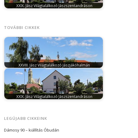
XXIX. Jász Világtalálkozó Jászszentandráson
június 28, 2025
Idén Jászszendtandrás ad otthont a
Jász Világtalálkozónak június 25-27 között.…
TOVÁBBI CIKKEK
XXVIII. Jász Világtalálkozó Jászjákóhalmán
június 17, 2024
Huszonkét év után ismét
Jászjákóhalmára hív Lehel kürtje június 21-23…
XXIX. Jász Világtalálkozó Jászszentandráson
június 28, 2025
Idén Jászszendtandrás ad otthont a
Jász Világtalálkozónak június 25-27 között.…
LEGÚJABB CIKKEINK
Dámosy 90 – kiállítás Óbudán