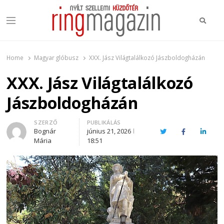
Keres
Menu
Ring Magazin
Nyílt szellemi küzdőtér
Home
Magyar glóbusz
XXX. Jász Világtalálkozó Jászboldogházán
XXX. Jász Világtalálkozó
Jászboldogházán
Author
SZERZŐ
PUBLIKÁLÁS
Bognár
június 21, 2026
Twitter
Facebook
Linked
Mária
18:51