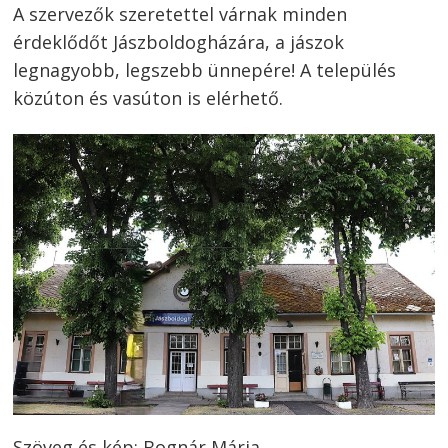
A szervezők szeretettel várnak minden
érdeklődőt Jászboldogházára, a jászok
legnagyobb, legszebb ünnepére! A település
közúton és vasúton is elérhető.
Szöveg és kép: Bognár Mária