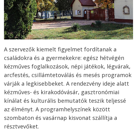
Bejegyzés
navigáció
s
A szervezők kiemelt figyelmet fordítanak a
családokra és a gyermekekre: egész hétvégén
kézműves foglalkozások, népi játékok, légvárak,
arcfestés, csillámtetoválás és mesés programok
várják a legkisebbeket. A rendezvény ideje alatt
kézműves- és kirakodóvásár, gasztronómiai
kínálat és kulturális bemutatók teszik teljessé
az élményt. A programhelyszínek között
szombaton és vasárnap kisvonat szállítja a
résztvevőket.