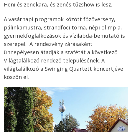
Heni és zenekara, és zenés tűzshow is lesz.
A vasárnapi programok között főzőverseny,
pálinkamustra, strandfoci torna, népi olimpia,
gyermekfoglalkozások és vízilabda-bemutató is
szerepel. A rendezvény zárásaként
ünnepélyesen átadják a stafétát a következő
Világtalálkozó rendező településének. A
világtalálkozó a Swinging Quartett koncertjével
köszön el.