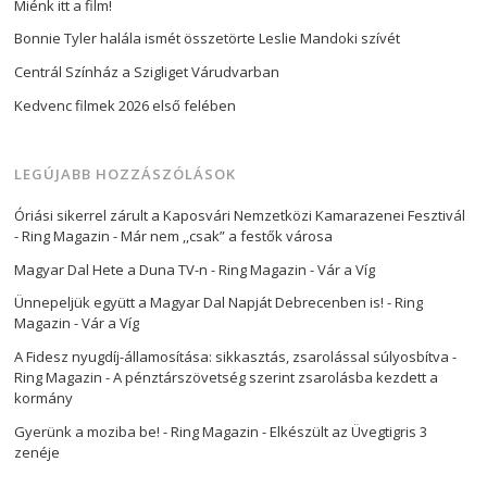
Miénk itt a film!
Bonnie Tyler halála ismét összetörte Leslie Mandoki szívét
Centrál Színház a Szigliget Várudvarban
Kedvenc filmek 2026 első felében
LEGÚJABB HOZZÁSZÓLÁSOK
Óriási sikerrel zárult a Kaposvári Nemzetközi Kamarazenei Fesztivál
- Ring Magazin
-
Már nem ,,csak” a festők városa
Magyar Dal Hete a Duna TV-n - Ring Magazin
-
Vár a Víg
Ünnepeljük együtt a Magyar Dal Napját Debrecenben is! - Ring
Magazin
-
Vár a Víg
A Fidesz nyugdíj-államosítása: sikkasztás, zsarolással súlyosbítva -
Ring Magazin
-
A pénztárszövetség szerint zsarolásba kezdett a
kormány
Gyerünk a moziba be! - Ring Magazin
-
Elkészült az Üvegtigris 3
zenéje