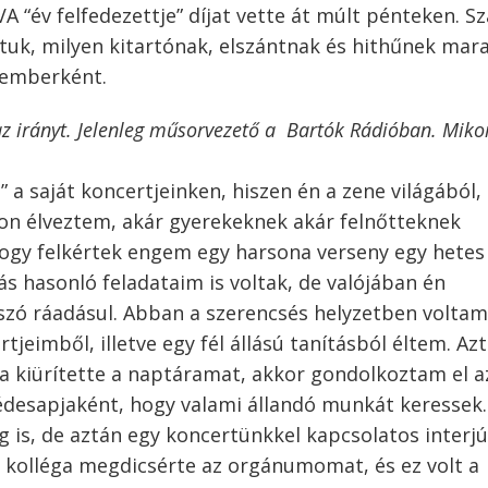
A “év felfedezettje” díjat vette át múlt pénteken. 
ttuk, milyen kitartónak, elszántnak és hithűnek mar
 emberként.
az irányt. Jelenleg műsorvezető a Bartók Rádióban. Miko
a saját koncertjeinken, hiszen én a zene világából,
yon élveztem, akár gyerekeknek akár felnőtteknek
hogy felkértek engem egy harsona verseny egy hetes
 hasonló feladataim is voltak, de valójában én
zó ráadásul. Abban a szerencsés helyzetben voltam
jeimből, illetve egy fél állású tanításból éltem. Az
a kiürítette a naptáramat, akkor gondolkoztam el a
desapjaként, hogy valami állandó munkát keressek.
g is, de aztán egy koncertünkkel kapcsolatos interjú
 kolléga megdicsérte az orgánumomat, és ez volt a