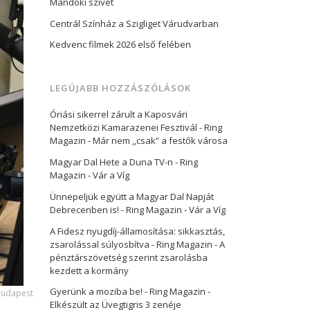
Mandoki szívét
Centrál Színház a Szigliget Várudvarban
Kedvenc filmek 2026 első felében
LEGÚJABB HOZZÁSZÓLÁSOK
Óriási sikerrel zárult a Kaposvári
Nemzetközi Kamarazenei Fesztivál - Ring
Magazin
-
Már nem ,,csak” a festők városa
Magyar Dal Hete a Duna TV-n - Ring
Magazin
-
Vár a Víg
Ünnepeljük együtt a Magyar Dal Napját
Debrecenben is! - Ring Magazin
-
Vár a Víg
A Fidesz nyugdíj-államosítása: sikkasztás,
zsarolással súlyosbítva - Ring Magazin
-
A
pénztárszövetség szerint zsarolásba
kezdett a kormány
Gyerünk a moziba be! - Ring Magazin
-
Budapest
Elkészült az Üvegtigris 3 zenéje