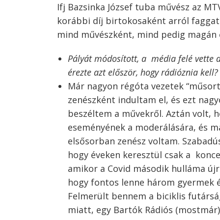
Ifj Bazsinka József tuba művész az MTV
korábbi díj birtokosaként arról fagga
mind művészként, mind pedig magán
Pályát módosított, a média felé vette 
érezte azt először, hogy rádióznia kell?
Már nagyon régóta vezetek “műsort” 
zenészként indultam el, és ezt nag
beszéltem a művekről. Aztán volt, 
eseményének a moderálására, és más
elsősorban zenész voltam. Szabadús
hogy éveken keresztül csak a koncert
amikor a Covid második hulláma újr
hogy fontos lenne három gyermek é
Felmerült bennem a biciklis futársá
miatt, egy Bartók Rádiós (mostmár)