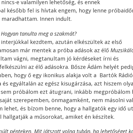
incs-e valamilyen lehetőség, és ennek
l később fel is hívtak engem, hogy lenne próbaidő
 maradhattam. Innen indult.
? Hogyan tanulta meg a szakmát?
 interjúkkal kezdtem, azután elkészültek az első
zamosan már mentek a próba adások az élő
Muzsikál
tam vágni, megtanultam jó kérdéseket írni és
felkészülni az élő adásokra. Bősze Ádám helyét pedi
ben, hogy ő egy ikonikus alakja volt a Bartók Rádió
és egyáltalán az egész kisugárzása, azt hiszem oly
g sem próbálom ezt átugrani, inkább megpróbálom 
 saját szerepemben, önmagamként, nem másolni val
 lehet, és bízom benne, hogy a hallgatók egy idő u
hallgatják a műsorokat, amiket én készítek.
 múlt pénteken. Mit játszott volna tubán, ha lehetőséget k