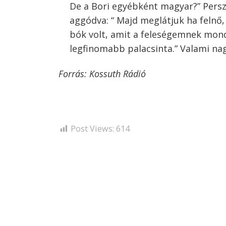
De a Bori egyébként magyar?” Persz
aggódva: “ Majd meglátjuk ha felnő
bók volt, amit a feleségemnek mond
legfinomabb palacsinta.” Valami na
Forrás: Kossuth Rádió
Post Views:
614