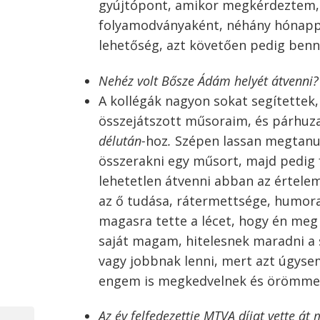
gyújtópont, amikor megkérdeztem, n
folyamodványaként, néhány hónappa
lehetőség, azt követően pedig benn
Nehéz volt Bősze Ádám helyét átvenni
A kollégák nagyon sokat segítettek,
összejátszott műsoraim, és párhu
délután-
hoz
.
Szépen lassan megtanul
összerakni egy műsort, majd pedig 
lehetetlen átvenni abban az értelem
az ő tudása, rátermettsége, humora 
magasra tette a lécet, hogy én me
saját magam, hitelesnek maradni a
vagy jobbnak lenni, mert azt úgysem
engem is megkedvelnek és örömmel 
Bejegyzés
Az év felfedezettje MTVA díjat vette át