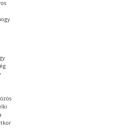
yos
hogy
gy
ség
y
közös
lki
a
étkor