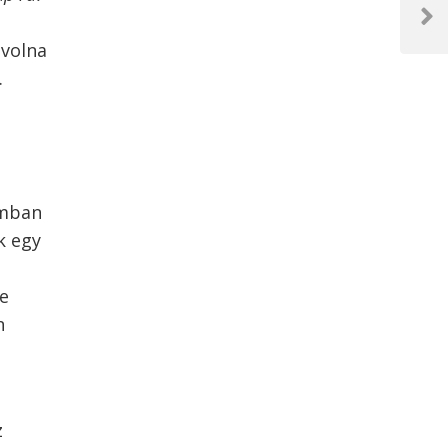
Next
Post
 volna
.
amban
k egy
de
n
z