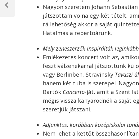
Nagyon szeretem Johann Sebastian 
navigáció
Previous
Post
játszottam volna egy-két tételt, am
rá lehetőség akkor a saját quintet
Hatalmas a repertoárunk.
Mely zeneszerzők inspirálták leginkább
Emlékezetes koncert volt az, amik
fesztiválzenekarral játszottunk k
vagy Berlinben, Stravinsky
Tavaszi á
hanem két tuba is szerepel. Nagyo
Bartók
Concerto
-ját, amit a Szent I
mégis vissza kanyarodnék a saját e
szeretjük játszani.
Adjunktus, korábban középiskolai tanár
Nem lehet a kettőt összehasonlítani