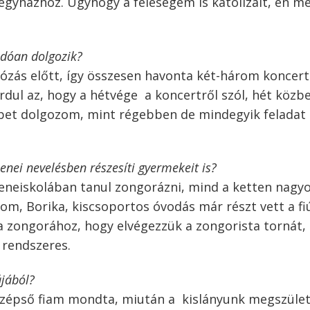
 egyházhoz. Úgyhogy a feleségem is katolizált, én m
ndóan dolgozik?
iózás előtt, így összesen havonta két-három koncert
ordul az, hogy a hétvége a koncertről szól, hét közb
bbet dolgozom, mint régebben de mindegyik feladat
enei nevelésben részesíti gyermekeit is?
eneiskolában tanul zongorázni, mind a ketten nagy
yom, Borika, kiscsoportos óvodás már részt vett a fi
a zongorához, hogy elvégezzük a zongorista tornát, 
 rendszeres.
jából?
özépső fiam mondta, miután a kislányunk megszülete