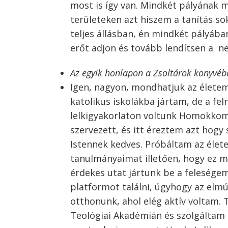
most is így van. Mindkét pályának 
területeken azt hiszem a tanítás s
teljes állásban, én mindkét pályába
erőt adjon és tovább lendítsen a n
Az egyik honlapon a Zsoltárok könyvébő
Igen, nagyon, mondhatjuk az életem 
katolikus iskolákba jártam, de a fel
lelkigyakorlaton voltunk Homokkom
szervezett, és itt éreztem azt hogy
Istennek kedves. Próbáltam az élet
tanulmányaimat illetően, hogy ez m
érdekes utat jártunk be a feleségem
platformot találni, úgyhogy az elmú
otthonunk, ahol elég aktív voltam. 
Teológiai Akadémián és szolgáltam i