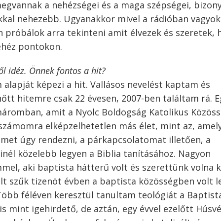
megvannak a nehézségei és a maga szépségei, bizon
okkal nehezebb. Ugyanakkor mivel a rádióban vagyok
n próbálok arra tekinteni amit élvezek és szeretek, 
ehéz pontokon.
l idéz. Önnek fontos a hit?
alapját képezi a hit. Vallásos nevelést kaptam és
nőtt hitemre csak 22 évesen, 2007-ben találtam rá. E
áromban, amit a Nyolc Boldogság Katolikus Közös
 számomra elképzelhetetlen más élet, mint az, amel
emet úgy rendezni, a párkapcsolatomat illetően, a
inél közelebb legyen a Biblia tanításához. Nagyon
mel, aki baptista hátterű volt és szerettünk volna 
lt szűk tizenöt évben a baptista közösségben volt le
Több féléven keresztül tanultam teológiát a Baptist
s mint igehirdető, de aztán, egy évvel ezelőtt Húsv