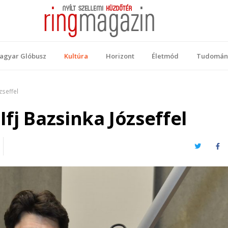
 Magazin
ellemi küzdőtér
agyar Glóbusz
Kultúra
Horizont
Életmód
Tudomán
zseffel
 Ifj Bazsinka Józseffel
Twitter
Fa