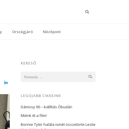
Keresés
y
Országjáró
Nézőpont
KERESŐ
Keresés:
cebook
LinkedIn
LEGÚJABB CIKKEINK
Dámosy 90 – kiállítás Óbudán
Miénk itt a film!
Bonnie Tyler halála ismét összetörte Leslie