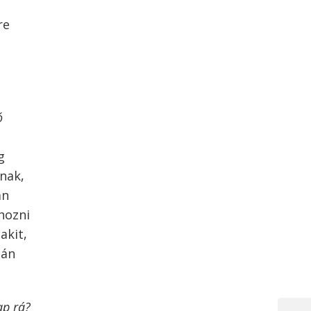
re
ó
g
nak,
an
hozni
akit,
tán
ap rá?