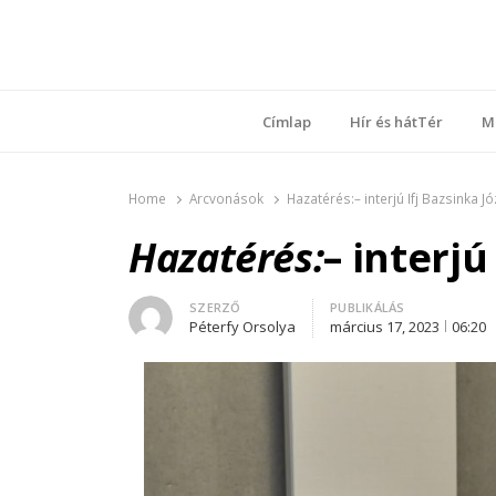
Ring
Nyílt sz
Címlap
Hír és hátTér
M
Home
Arcvonások
Hazatérés:– interjú Ifj Bazsinka Jó
Hazatérés:
– interjú
Author
SZERZŐ
PUBLIKÁLÁS
Péterfy Orsolya
március 17, 2023
06:20