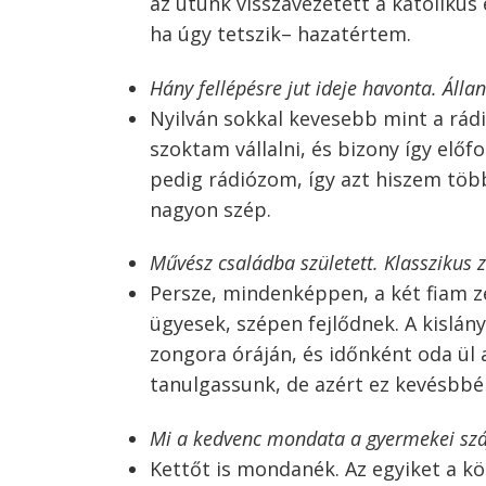
az utunk visszavezetett a katolikus
ha úgy tetszik– hazatértem.
Hány fellépésre jut ideje havonta. Álla
Nyilván sokkal kevesebb mint a rád
szoktam vállalni, és bizony így előf
pedig rádiózom, így azt hiszem tö
nagyon szép.
Művész családba született. Klasszikus z
Persze, mindenképpen, a két fiam z
ügyesek, szépen fejlődnek. A kislán
zongora óráján, és időnként oda ül 
tanulgassunk, de azért ez kevésbbé
Mi a kedvenc mondata a gyermekei szá
Kettőt is mondanék. Az egyiket a k