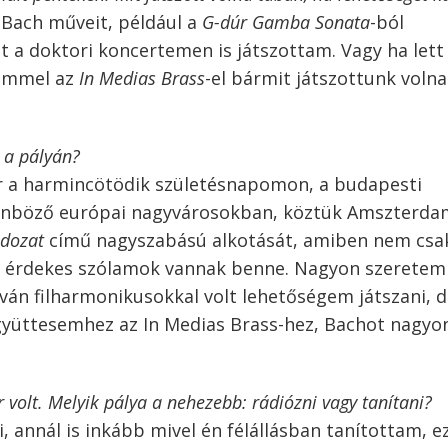
Bach műveit, például a
G-dúr Gamba Sonata
-ból
it a doktori koncertemen is játszottam. Vagy ha lett
temmel az
In Medias Brass
-el bármit játszottunk volna
 a pályán?
or a harmincötödik születésnapomon, a budapesti
ülönböző európai nagyvárosokban, köztük Amszterd
ldozat
című nagyszabású alkotását, amiben nem csa
n érdekes szólamok vannak benne. Nagyon szeretem
stván filharmonikusokkal volt lehetőségem játszani, 
gyüttesemhez az In Medias Brass-hez, Bachot nagyo
 volt. Melyik pálya a nehezebb: rádiózni vagy tanítani?
, annál is inkább mivel én félállásban tanítottam, e