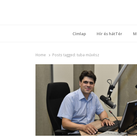
Ring
Nyílt sz
Címlap
Hír és hátTér
M
Home
Posts tagged:
tuba művész