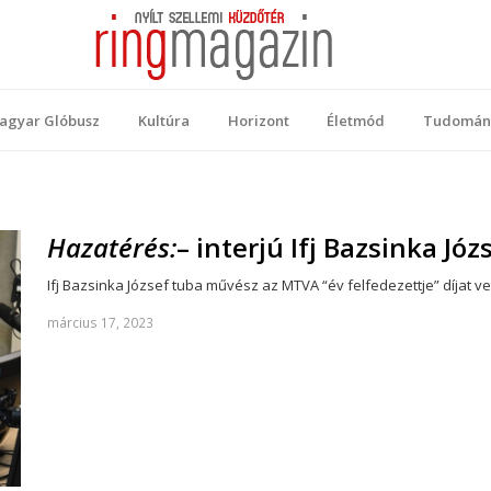
 Magazin
ellemi küzdőtér
agyar Glóbusz
Kultúra
Horizont
Életmód
Tudomán
Hazatérés:
– interjú Ifj Bazsinka Józ
Ifj Bazsinka József tuba művész az MTVA “év felfedezettje” díjat v
március 17, 2023