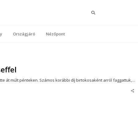
Keresés
y
Országjáró
Nézőpont
seffel
ette át múlt pénteken. Számos korábbi díj birtokosaként arról faggattuk,…
Sha
this
pos