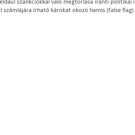
ldául szankciókkal való megtorlása iránti politikai 
l számlájára írható károkat okozó hamis (false flag)