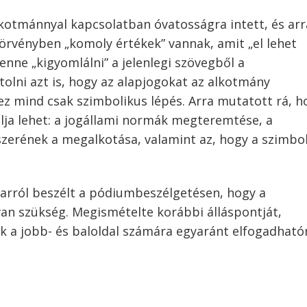
kotmánnyal kapcsolatban óvatosságra intett, és arr
törvényben „komoly értékek” vannak, amit „el lehet
enne „kigyomlálni” a jelenlegi szövegből a
olni azt is, hogy az alapjogokat az alkotmány
z mind csak szimbolikus lépés. Arra mutatott rá, h
lja lehet: a jogállami normák megteremtése, a
erének a megalkotása, valamint az, hogy a szimbo
 arról beszélt a pódiumbeszélgetésen, hogy a
van szükség. Megismételte korábbi álláspontját,
 a jobb- és baloldal számára egyaránt elfogadható