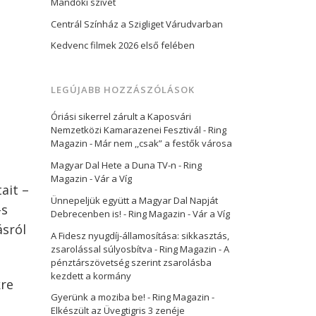
Mandoki szívét
Centrál Színház a Szigliget Várudvarban
Kedvenc filmek 2026 első felében
LEGÚJABB HOZZÁSZÓLÁSOK
Óriási sikerrel zárult a Kaposvári
Nemzetközi Kamarazenei Fesztivál - Ring
Magazin
-
Már nem ,,csak” a festők városa
Magyar Dal Hete a Duna TV-n - Ring
Magazin
-
Vár a Víg
ait –
Ünnepeljük együtt a Magyar Dal Napját
-s
Debrecenben is! - Ring Magazin
-
Vár a Víg
ásról
A Fidesz nyugdíj-államosítása: sikkasztás,
zsarolással súlyosbítva - Ring Magazin
-
A
pénztárszövetség szerint zsarolásba
kezdett a kormány
kre
Gyerünk a moziba be! - Ring Magazin
-
Elkészült az Üvegtigris 3 zenéje