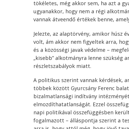
tökéletes, még akkor sem, ha azt a gya
ugyanakkor, hogy nem a régi alkotmány
vannak átveendő értékek benne, amely
Jelezte, az alaptörvény, amikor húsz év
volt, ám akkor nem figyeltek arra, hog
és a közösségi javak védelme – megfel
„kisebb” alkotmányra lenne szükség a
részletszabályok miatt.
A politikus szerint vannak kérdések, 
többek között Gyurcsány Ferenc balat
bizalmatlansági indítvány intézményét
elmozdíthatatlanságát. Ezzel összefügg
napi politikával összefüggésben kerül
Bejegyzés
fogalmazott – álláspontja szerint a te
arra is, hogy attól még, hogy jövő tav
s