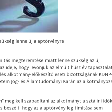
zükség lenne új alaptörvényre
imitás megteremtése miatt lenne szükség az új
az ideje, hogy levonjuk az elmúlt húsz év tapasztalat
és alkotmány-előkészítő eseti bizottságának KDNP
etem Jog- és Államtudományi Karán az alkotmányoz
 meg kell szabadítani az alkotmányt a sztálini idő
is beszélt, hogy az alaptörvény legitimitása sem