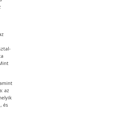
z
az
ztal-
ta
Mint
lamint
: az
melyik
, és