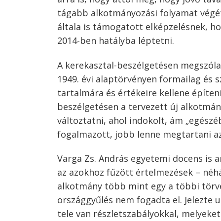
navigáció
tágabb alkotmányozási folyamat végét
általa is támogatott elképzelésnek, h
2014-ben hatályba léptetni.
A kerekasztal-beszélgetésen megszóla
1949. évi alaptörvényen formailag és s
tartalmára és értékeire kellene építeni
beszélgetésen a tervezett új alkotmánn
változtatni, ahol indokolt, ám „egés
fogalmazott, jobb lenne megtartani az
Varga Zs. András egyetemi docens is ar
az azokhoz fűzött értelmezések – néhá
alkotmány több mint egy a többi törvé
országgyűlés nem fogadta el. Jelezte u
tele van részletszabályokkal, melyeket