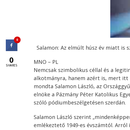
0
Salamon: Az elmúlt húsz év miatt is s
0
MNO – PL
SHARES
Nemcsak szimbolikus céllal és a legit
alkotmányra, hanem azért is, mert itt 
mondta Salamon László, az Országgyűl
elnöke a Pázmány Péter Katolikus Egy
szóló pódiumbeszélgetésen szerdán.
Salamon László szerint „mindenképpen”
emlékeztető 1949-es évszámtól. Arról 