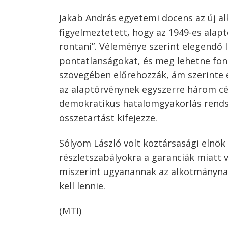
Jakab András egyetemi docens az új al
figyelmeztetett, hogy az 1949-es alap
rontani”. Véleménye szerint elegendő l
pontatlanságokat, és meg lehetne font
szövegében előrehozzák, ám szerinte e
az alaptörvénynek egyszerre három cé
demokratikus hatalomgyakorlás rendsz
összetartást kifejezze.
Sólyom László volt köztársasági elnök
részletszabályokra a garanciák miatt 
miszerint ugyanannak az alkotmánynak
kell lennie.
(MTI)