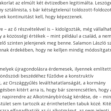
korlat az elmúlt két évtizedben legitimálta. Leszög
 sztálinista, s bár kétségtelenül toldozott-foldozot
ek kontinuitást kell, hogy képezzenek.
e – az ő részvételével is – kidolgozták, még vállalha
y a közösségi értékek – mint például a család, a ne
elő szinten jelenjenek meg benne. Salamon László s
nnak érdekében, hogy ne kelljen mindig módosítgatn
amelyek újragondolásra érdemesek, ilyennek említet
önőszödi beszédéhez fűződve a konstruktív
, az Országgyűlés leválthatatlanságát, a kormány
ésben kitért arra is, hogy bár szerencsétlen, hogy 
t napirendre az Alkotmánybíróság kérdése, de – min
stület sem tartozik az érinthetetlen tabuk közé. Kité
aszra elfogadhatják az új alkotmányt, az nem jelenti 