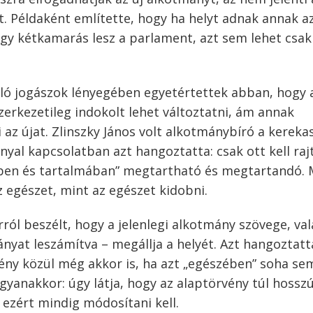
. Példaként említette, hogy ha helyt adnak annak a
ogy kétkamarás lesz a parlament, azt sem lehet csak
ló jogászok lényegében egyetértettek abban, hogy 
zerkezetileg indokolt lehet változtatni, ám annak
 az újat. Zlinszky János volt alkotmánybíró a kerekas
yal kapcsolatban azt hangoztatta: csak ott kell raj
zében és tartalmában” megtartható és megtartandó. 
 egészet, mint az egészet kidobni.
ról beszélt, hogy a jelenlegi alkotmány szövege, va
nyat leszámítva – megállja a helyét. Azt hangoztatta
ny közül még akkor is, ha azt „egészében” soha se
gyanakkor: úgy látja, hogy az alaptörvény túl hosszú
 ezért mindig módosítani kell.