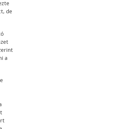
ezte
t, de
tó
mzet
zerint
i a
te
a
t
rt
a