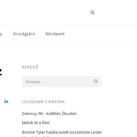
Keresés
y
Országjáró
Nézőpont
z
KERESŐ
Keresés:
LEGÚJABB CIKKEINK
cebook
LinkedIn
Dámosy 90 – kiállítás Óbudán
Miénk itt a film!
Bonnie Tyler halála ismét összetörte Leslie