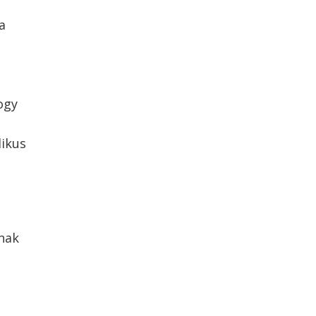
a
ogy
likus
nak