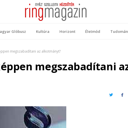
 Magazin
ellemi küzdőtér
agyar Glóbusz
Kultúra
Horizont
Életmód
Tudomán
képpen megszabadítani az alkotmányt?
képpen megszabadítani a
Twitter
Fa