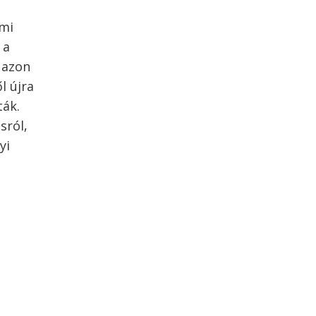
emi
 a
 azon
l újra
ták.
sról,
yi