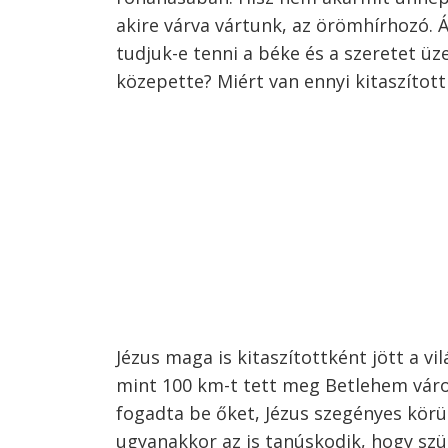
akire várva vártunk, az örömhírhozó. 
tudjuk-e tenni a béke és a szeretet üz
közepette? Miért van ennyi kitaszított
Jézus maga is kitaszítottként jött a v
mint 100 km-t tett meg Betlehem város
fogadta be őket, Jézus szegényes körül
ugyanakkor az is tanúskodik, hogy sz