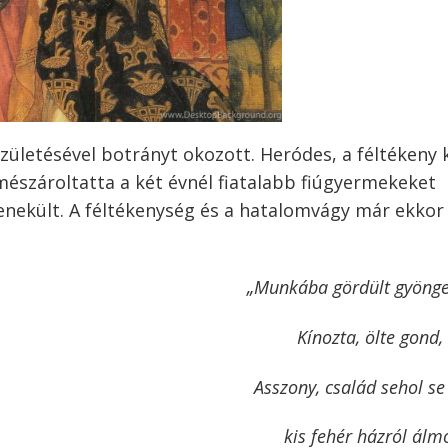
születésével botrányt okozott. Heródes, a féltékeny k
lemészároltatta a két évnél fiatalabb fiúgyermekeket
nekült. A féltékenység és a hatalomvágy már ekkor 
„Munkába gördült gyönge
Kínozta, ölte gond,
Asszony, család sehol se
kis fehér házról álm