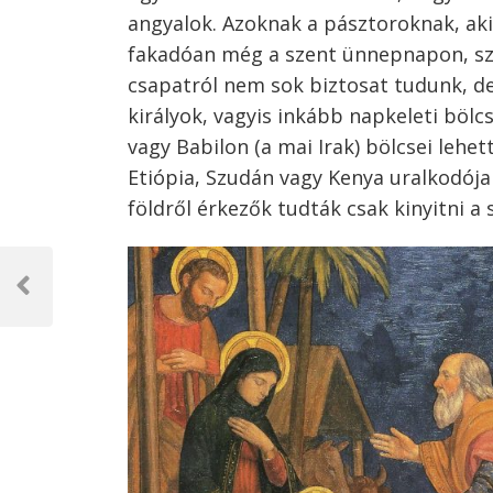
angyalok. Azoknak a pásztoroknak, aki
fakadóan még a szent ünnepnapon, szo
csapatról nem sok biztosat tudunk, de
királyok, vagyis inkább napkeleti bölc
vagy Babilon (a mai Irak) bölcsei lehet
Etiópia, Szudán vagy Kenya uralkodója
földről érkezők tudták csak kinyitni a 
Bejegyzés
navigáció
Previous
Post