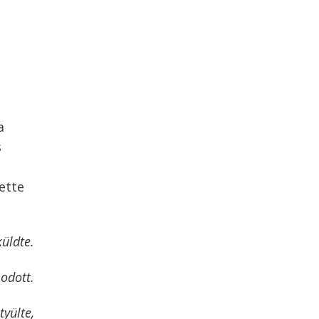
a
s
ette
küldte.
modott.
tyülte,