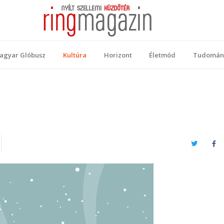
 Magazin
ellemi küzdőtér
agyar Glóbusz
Kultúra
Horizont
Életmód
Tudomán
Twitter
Fa