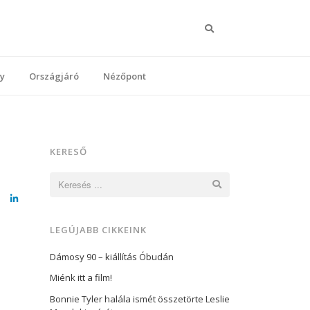
Keresés
y
Országjáró
Nézőpont
KERESŐ
Keresés:
cebook
LinkedIn
LEGÚJABB CIKKEINK
Dámosy 90 – kiállítás Óbudán
Miénk itt a film!
Bonnie Tyler halála ismét összetörte Leslie