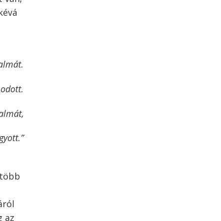
kévá
almát.
modott.
almát,
yott.”
 több
áról
g az