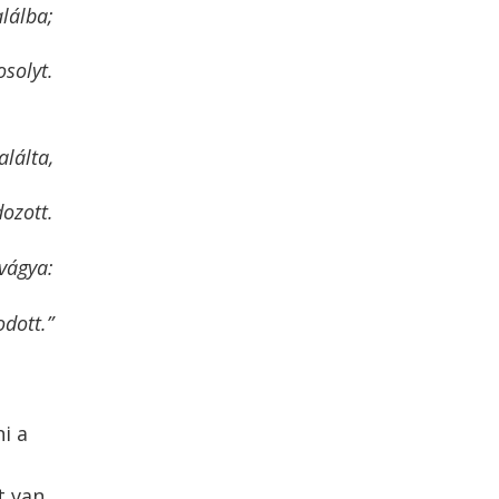
lálba;
solyt.
alálta,
ozott.
vágya:
odott.”
i a
t van,