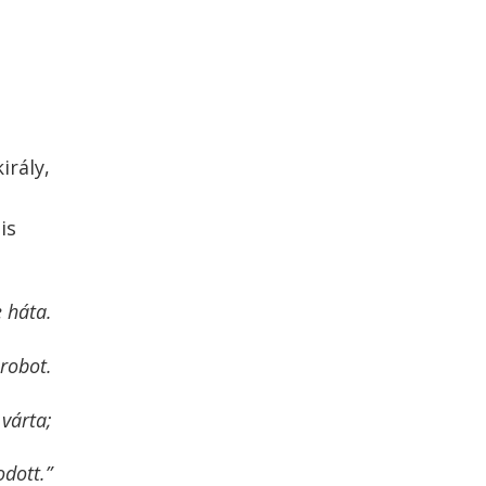
irály,
is
 háta.
 robot.
 várta;
odott.”