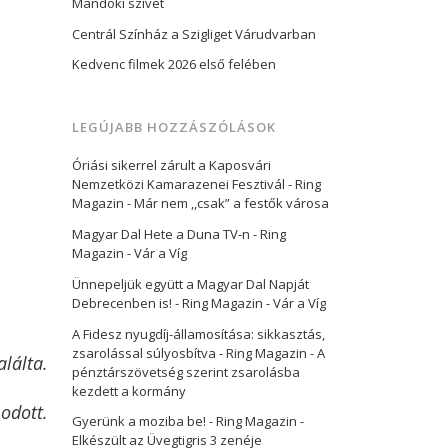
Mandoki szívét
Centrál Színház a Szigliget Várudvarban
Kedvenc filmek 2026 első felében
LEGÚJABB HOZZÁSZÓLÁSOK
Óriási sikerrel zárult a Kaposvári
Nemzetközi Kamarazenei Fesztivál - Ring
Magazin
-
Már nem ,,csak” a festők városa
Magyar Dal Hete a Duna TV-n - Ring
Magazin
-
Vár a Víg
Ünnepeljük együtt a Magyar Dal Napját
Debrecenben is! - Ring Magazin
-
Vár a Víg
A Fidesz nyugdíj-államosítása: sikkasztás,
zsarolással súlyosbítva - Ring Magazin
-
A
alálta.
pénztárszövetség szerint zsarolásba
kezdett a kormány
modott.
Gyerünk a moziba be! - Ring Magazin
-
Elkészült az Üvegtigris 3 zenéje