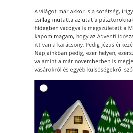
A világot már akkor is a sötétség, iri
csillag mutatta az utat a pásztorokna
hidegben vacogva is megszületett a M
kapom magam, hogy az Adventi időszak 
itt van a karácsony. Pedig Jézus érke
Napjainkban pedig, ezer helyen, ezer
valamint a már novemberben is megjele
vásárokról és egyéb külsőségekről szól