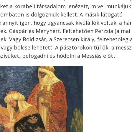
ket a korabeli társadalom lenézett, mivel munkájuk
mbaton is dolgozniuk kellett. A másik látogató
 annyit igen, hogy ugyancsak kívülállók voltak: a h
sek. Gáspár és Menyhért. Feltehetően Perzsia (a mai 
tek. Vagy Boldizsár, a Szerecsen király, feltehetőleg 
 vagy bölcse lehetett. A pásztorokon túl ők, a mess
szívüket, befogadni és hódolni a Messiás előtt.