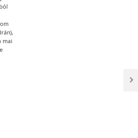
ból
árom
Irán),
a mai
ze
Next
Post