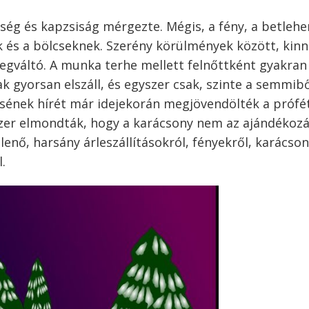
gység és kapzsiság mérgezte. Mégis, a fény, a betleh
k és a bölcseknek. Szerény körülmények között, kinn
egváltó. A munka terhe mellett felnőttként gyakran
gyorsan elszáll, és egyszer csak, szinte a semmibő
zésének hírét már idejekorán megjövendölték a prófé
szer elmondták, hogy a karácsony nem az ajándékozá
nő, harsány árleszállításokról, fényekről, karácson
.