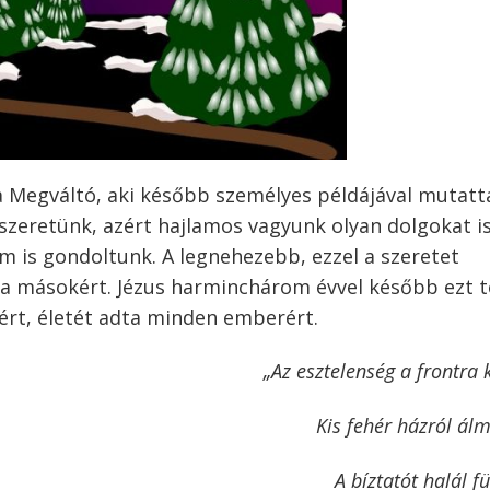
a Megváltó, aki később személyes példájával mutatt
 szeretünk, azért hajlamos vagyunk olyan dolgokat i
m is gondoltunk. A legnehezebb, ezzel a szeretet
ja másokért. Jézus harminchárom évvel később ezt t
ért, életét adta minden emberért.
„Az esztelenség a frontra 
Kis fehér házról ál
A bíztatót halál fü