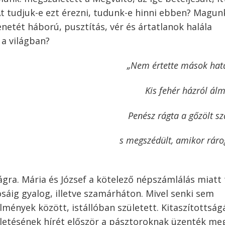
Át tudjuk-e ezt érezni, tudunk-e hinni ebben? Magun
enetét háború, pusztítás, vér és ártatlanok halála
 a világban?
„Nem értette mások hat
Kis fehér házról ál
Penész rágta a gőzölt sz
s megszédült, amikor rárog
ilágra. Mária és József a kötelező népszámlálás miatt
áig gyalog, illetve szamárháton. Mivel senki sem
mények között, istállóban született. Kitaszítottság
ületésének hírét először a pásztoroknak üzenték me