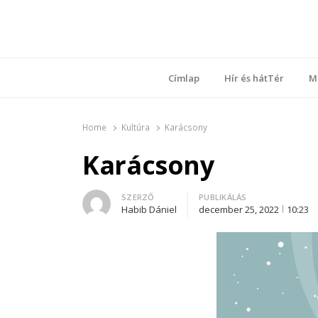
Ring
Nyílt sz
Címlap
Hír és hátTér
M
Home
Kultúra
Karácsony
Karácsony
Author
SZERZŐ
PUBLIKÁLÁS
Habib Dániel
december 25, 2022
10:23