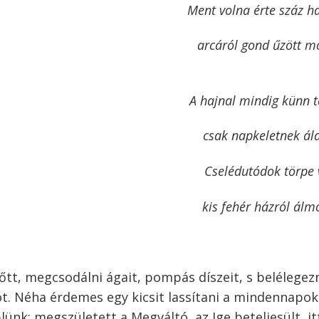
Ment volna érte száz ha
arcáról gond űzött mo
A hajnal mindig künn t
csak napkeletnek áld
Cselédutódok törpe 
kis fehér házról álm
lőtt, megcsodálni ágait, pompás díszeit, s belélegezn
ot. Néha érdemes egy kicsit lassítani a mindennapok
nk: megszületett a Megváltó, az Ige beteljesült, it