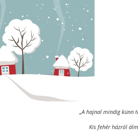
„A hajnal mindig künn t
Kis fehér házról ál