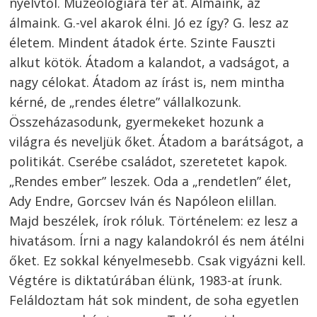
nyelvtől. Muzeológiára tér át. Álmaink, az
álmaink. G.-vel akarok élni. Jó ez így? G. lesz az
életem. Mindent átadok érte. Szinte Fauszti
alkut kötök. Átadom a kalandot, a vadságot, a
nagy célokat. Átadom az írást is, nem mintha
kérné, de „rendes életre” vállalkozunk.
Összeházasodunk, gyermekeket hozunk a
világra és neveljük őket. Átadom a barátságot, a
politikát. Cserébe családot, szeretetet kapok.
„Rendes ember” leszek. Oda a „rendetlen” élet,
Ady Endre, Gorcsev Iván és Napóleon elillan.
Majd beszélek, írok róluk. Történelem: ez lesz a
hivatásom. Írni a nagy kalandokról és nem átélni
őket. Ez sokkal kényelmesebb. Csak vigyázni kell.
Végtére is diktatúrában élünk, 1983-at írunk.
Feláldoztam hát sok mindent, de soha egyetlen