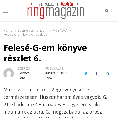
Keres
Menu
Ring Magazin
Nyílt szellemi küzdőtér
Home
Személyes horizont
A CSALÁD
Felesé-G-em könyve részlet 6.
Felesé-G-em könyve
részlet 6.
Author
SZERZŐ
PUBLIKÁLÁS
Kovács
június 7, 2017
Twitter
Facebook
Linked
Kata
09:40
Már összetartozunk. Végérvényesen és
természetesen. Huszonhárom éves vagyok, G.
21. Elindulunk? Harmadéves egyetemisták,
indulnánk az útra. G. megszabadul az orosz