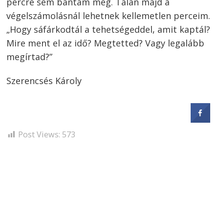
percre sem bántam meg. Talán majd a
végelszámolásnál lehetnek kellemetlen perceim.
„Hogy sáfárkodtál a tehetségeddel, amit kaptál?
Mire ment el az idő? Megtetted? Vagy legalább
megírtad?”
Szerencsés Károly
Bejegyzés
Post Views:
573
navigáció
s