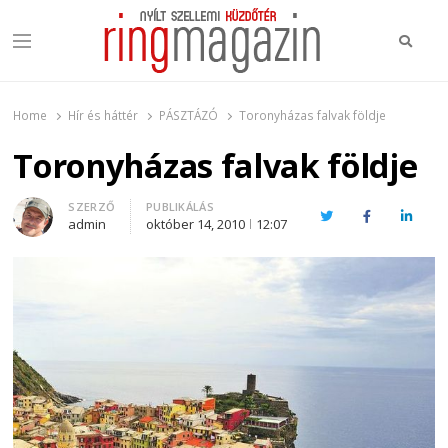
Keres
Menu
Ring Magazin
Nyílt szellemi küzdőtér
Home
Hír és háttér
PÁSZTÁZÓ
Toronyházas falvak földje
Toronyházas falvak földje
Author
SZERZŐ
PUBLIKÁLÁS
Twitter
Facebook
Linked
admin
október 14, 2010
12:07