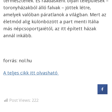
termesztenek. És ráadásként olyan települések –
toronyházakból álló falvak – jöttek létre,
amelyek valóban páratlanok a világban. Mert az
életmód alig különbözött a part menti Itália
más népcsoportjaiétól, az itt épített házak
annál inkább.
forrás: nol.hu
A teljes cikk itt olvasható
Post Views:
222