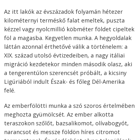
Az itt lakók az évszázadok folyamán hétezer
kilométernyi terméskő falat emeltek, puszta
kézzel vagy nyolcmillió köbméter földet cipeltek
föl a magasba. Kegyetlen munka. A hegyoldalak
láttán azonnal érthetővé válik a történelem: a
XIX. század utolsó évtizedeiben, a nagy itáliai
migráció kezdetekor minden második olasz, aki
a tengerentúlon szerencsét próbált, a kicsiny
Ligúriából indult Észak- és főleg Dél-Amerika
Bejegyzés
felé.
navigáció
s
Az emberfölötti munka a szó szoros értelmében
meghozta gyümölcsét. Az ember alkotta
teraszokon szőlőt, bazsalikomot, olívabogyót,
narancsot és messze földön híres citromot