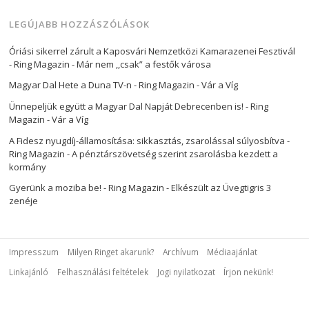
LEGÚJABB HOZZÁSZÓLÁSOK
Óriási sikerrel zárult a Kaposvári Nemzetközi Kamarazenei Fesztivál
- Ring Magazin
-
Már nem ,,csak” a festők városa
Magyar Dal Hete a Duna TV-n - Ring Magazin
-
Vár a Víg
Ünnepeljük együtt a Magyar Dal Napját Debrecenben is! - Ring
Magazin
-
Vár a Víg
A Fidesz nyugdíj-államosítása: sikkasztás, zsarolással súlyosbítva -
Ring Magazin
-
A pénztárszövetség szerint zsarolásba kezdett a
kormány
Gyerünk a moziba be! - Ring Magazin
-
Elkészült az Üvegtigris 3
zenéje
Impresszum
Milyen Ringet akarunk?
Archívum
Médiaajánlat
Linkajánló
Felhasználási feltételek
Jogi nyilatkozat
Írjon nekünk!