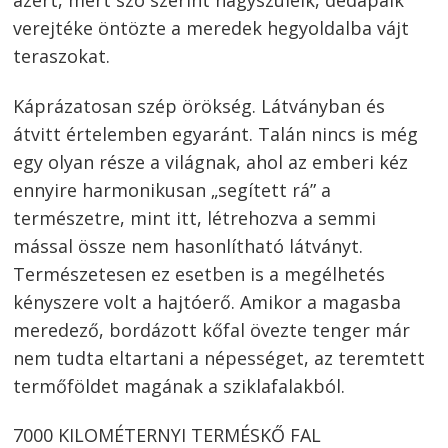
azért, mert szó szerint nagyszüleik, dédapáik
verejtéke öntözte a meredek hegyoldalba vájt
teraszokat.
Káprázatosan szép örökség. Látványban és
átvitt értelemben egyaránt. Talán nincs is még
egy olyan része a világnak, ahol az emberi kéz
ennyire harmonikusan „segített rá” a
természetre, mint itt, létrehozva a semmi
mással össze nem hasonlítható látványt.
Természetesen ez esetben is a megélhetés
kényszere volt a hajtóerő. Amikor a magasba
meredező, bordázott kőfal övezte tenger már
nem tudta eltartani a népességet, az teremtett
termőföldet magának a sziklafalakból.
7000 KILOMÉTERNYI TERMÉSKŐ FAL