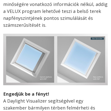
minőségére vonatkozó információk nélkül, addig
a VELUX program lehetővé teszi a belső terek
napfényszintjének pontos szimulálását és
számszerűsítését is.
Bejegyzés
navigáció
s
Engedjük be a fényt!
A Daylight Visualizer segítségével egy
szakember bármilyen térben felmérheti és