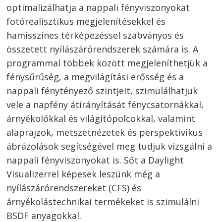
optimalizálhatja a nappali fényviszonyokat
fotórealisztikus megjelenítésekkel és
hamisszínes térképezéssel szabványos és
összetett nyílászárórendszerek számára is. A
programmal többek között megjeleníthetjük a
fénysűrűség, a megvilágítási erősség és a
nappali fénytényező szintjeit, szimulálhatjuk
vele a napfény átirányítását fénycsatornákkal,
árnyékolókkal és világítópolcokkal, valamint
alaprajzok, metszetnézetek és perspektivikus
ábrázolások segítségével meg tudjuk vizsgálni a
nappali fényviszonyokat is. Sőt a Daylight
Visualizerrel képesek leszünk még a
nyílászárórendszereket (CFS) és
árnyékolástechnikai termékeket is szimulálni
BSDF anyagokkal.