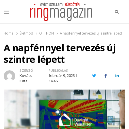
Keres
Menu
Ring Magazin
Nyílt szellemi küzdőtér
Home
Életmód
OTTHON
A napfénnyel tervezés új szintre lépett
A napfénnyel tervezés új
szintre lépett
Author
SZERZŐ
PUBLIKÁLÁS
Kovács
február 9, 2023
Twitter
Facebook
Linked
Kata
14:46