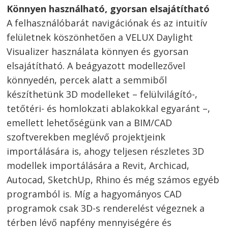
Könnyen használható, gyorsan elsajátítható
A felhasználóbarát navigációnak és az intuitív
felületnek köszönhetően a VELUX Daylight
Visualizer használata könnyen és gyorsan
elsajátítható. A beágyazott modellezővel
könnyedén, percek alatt a semmiből
készíthetünk 3D modelleket – felülvilágító-,
tetőtéri- és homlokzati ablakokkal egyaránt –,
emellett lehetőségünk van a BIM/CAD
szoftverekben meglévő projektjeink
importálására is, ahogy teljesen részletes 3D
modellek importálására a Revit, Archicad,
Autocad, SketchUp, Rhino és még számos egyéb
programból is. Míg a hagyományos CAD
programok csak 3D-s renderelést végeznek a
térben lévő napfény mennyiségére és