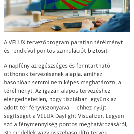
A VELUX tervezőprogram páratlan térélményt
és rendkívül pontos szimulációt biztosít
A napfény az egészséges és fenntartható
otthonok tervezésének alapja, amihez
hasonlóan semmi nem képes meghatározni a
térélményt. Az igazán alapos tervezéshez
elengedhetetlen, hogy tisztában legyünk az
adott tér fényviszonyaival – ehhez nyújt
segítséget a VELUX Daylight Visualizer. Legyen
szó a fénymennyiség pontos meghatározásáról,
3D modellek vagy összehasonlító tervek