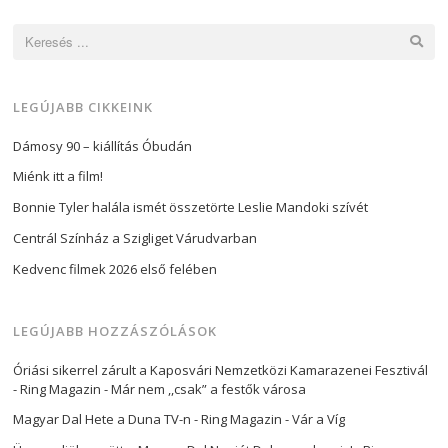
Keresés:
LEGÚJABB CIKKEINK
Dámosy 90 – kiállítás Óbudán
Miénk itt a film!
Bonnie Tyler halála ismét összetörte Leslie Mandoki szívét
Centrál Színház a Szigliget Várudvarban
Kedvenc filmek 2026 első felében
LEGÚJABB HOZZÁSZÓLÁSOK
Óriási sikerrel zárult a Kaposvári Nemzetközi Kamarazenei Fesztivál
- Ring Magazin
-
Már nem ,,csak” a festők városa
Magyar Dal Hete a Duna TV-n - Ring Magazin
-
Vár a Víg