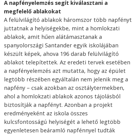
A napfényelemzés segít kiválasztani a
megfelelő ablakokat
A felülvilágító ablakok háromszor több napfényt
juttatnak a helyiségekbe, mint a homlokzati
ablakok, amit hűen alátámasztanak a
spanyolországi Santander egyik iskolájában
készült képek, ahova 196 darab felülvilágító
ablakot telepítettek. Az eredeti tervek esetében
a napfényelemzés azt mutatta, hogy az épület
legtöbb részében egyáltalán nem jelenik meg a
napfény – csak azokban az osztálytermekben,
ahol a homlokzati ablakok azonos tájolásból
biztosítják a napfényt. Azonban a projekt
eredményeként az iskola összes
kulcsfontosságú helyiségét a lehető legtöbb
egyenletesen beáramló napfénnyel tudták