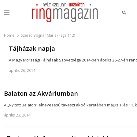
Keres
Menu
Ring Magazin
Nyílt szellemi küzdőtér
Home
Szerző:
Bognár Mária (Page 112)
Tájházak napja
A Magyarországi Tájházak Szövetsége 2014-ben április 26-27-én re
április 26, 2014
Balaton az Akváriumban
A „Nyitott Balaton” elnevezésű tavaszi akció keretében május 1. és 
április 23, 2014