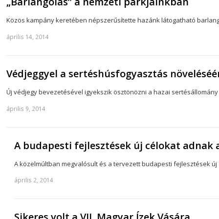
„Barlangolás” a nemzeti parkjainkban
Közös kampány keretében népszerűsítette hazánk látogatható barlangja
április 14, 2014
Védjeggyel a sertéshúsfogyasztás növeléséé
Új védjegy bevezetésével igyekszik ösztönözni a hazai sertésállomány
április 9, 2014
A budapesti fejlesztések új célokat adnak
A közelmúltban megvalósult és a tervezett budapesti fejlesztések ú
április 2, 2014
Sikeres volt a VII. Magyar Ízek Vására