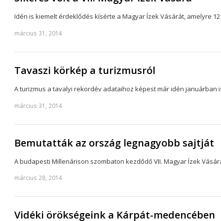
Idén is kiemelt érdeklődés kísérte a Magyar Ízek Vásárát, amelyre 12 
március 31, 2014
Tavaszi körkép a turizmusról
A turizmus a tavalyi rekordév adataihoz képest már idén januárban
március 31, 2014
Bemutatták az ország legnagyobb sajtját
A budapesti Millenárison szombaton kezdődő VII. Magyar Ízek Vásár
március 28, 2014
Vidéki örökségeink a Kárpát-medencében