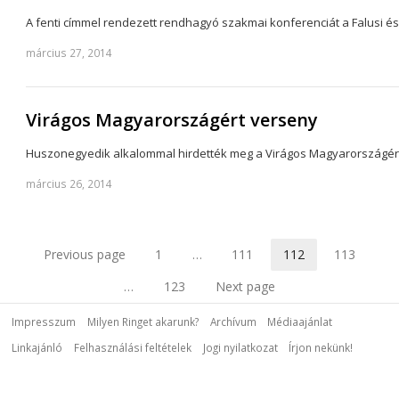
A fenti címmel rendezett rendhagyó szakmai konferenciát a Falusi 
március 27, 2014
Virágos Magyarországért verseny
Huszonegyedik alkalommal hirdették meg a Virágos Magyarországért 
március 26, 2014
Previous page
1
…
111
112
113
Page
Page
Page
Page
…
123
Next page
Page
Impresszum
Milyen Ringet akarunk?
Archívum
Médiaajánlat
Linkajánló
Felhasználási feltételek
Jogi nyilatkozat
Írjon nekünk!