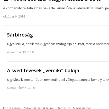
A kormányfő telitalálatnak nevezte Farkas Éva, a Fidesz-KDNP makói pol
október 9, 2014
Sárbíróság
Úgy tűnik, a Jobbik csakugyan visszafoglalja az utcát, mert a parla
november 30, 2010
A svéd tévések ,,vérciki” bakija
Úgy látszik, mostanában nem múlhat el válogatott meccs komoly telev
szeptember 5, 2010
Impresszum
Milyen Ringet akarunk?
Archívum
Médiaajánlat