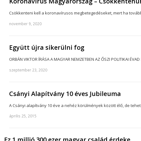
Koronavírus Magyarország – Csökkentenün
Csökkenteni kell a koronavírusos megbetegedéseket, mert ha továb
november 9, 2020
Együtt újra sikerülni fog
ORBÁN VIKTOR ÍRÁSA A MAGYAR NEMZETBEN AZ ŐSZI POLITIKAI ÉVAD ELÉ 
szeptember 23, 2020
Csányi Alapítvány 10 éves Jubileuma
A Csányi alapítvány 10 éve a nehéz körülmények között élő, de teh
április 25, 2015
Ez 1 millió 300 ezer magyar család érdeke