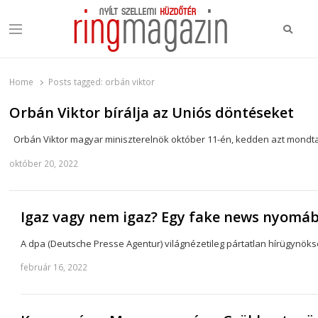
Keres
Menu
Ring Magazin
Nyílt szellemi küzdőtér
Home
Posts tagged:
orbán viktor
Orbán Viktor bírálja az Uniós döntéseket
Orbán Viktor magyar miniszterelnök október 11-én, kedden azt mondta,
október 20, 2022
Igaz vagy nem igaz? Egy fake news nyomá
A dpa (Deutsche Presse Agentur) világnézetileg pártatlan hírügynök
február 16, 2022