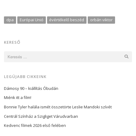
dpa
Európai Unió
évértékelő beszéd
orbán viktor
KERESŐ
Keresés:
LEGÚJABB CIKKEINK
Dámosy 90 – kiállítás Óbudán
Miénk itt a film!
Bonnie Tyler halála ismét összetörte Leslie Mandoki szívét
Centrál Színház a Szigliget Várudvarban
Kedvenc filmek 2026 első felében