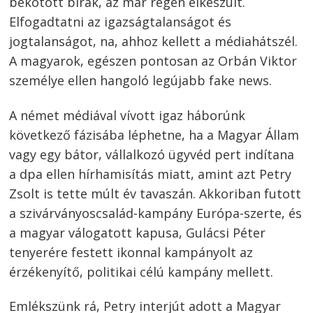
bekötött bírák, az már régen elkészült.
Elfogadtatni az igaz­ságtalanságot és
jogtalanságot, na, ahhoz kellett a médiahátszél.
A magyarok, egészen pontosan az Orbán Viktor
személye ellen hangoló legújabb fake news.
A német médiával vívott igaz háborúnk
következő fázisába léphetne, ha a Magyar Állam
vagy egy bátor, vállalkozó ügyvéd pert indítana
a dpa ellen hírhamisítás miatt, amint azt Petry
Zsolt is tette múlt év tavaszán. Akkoriban futott
a szivárványoscsalád-kampány Euró­pa-szerte, és
a magyar válogatott kapusa, Gulácsi Péter
tenyerére festett ikonnal kampányolt az
érzékenyítő, politikai célú kampány mellett.
Emlékszünk rá, Petry interjút adott a Magyar