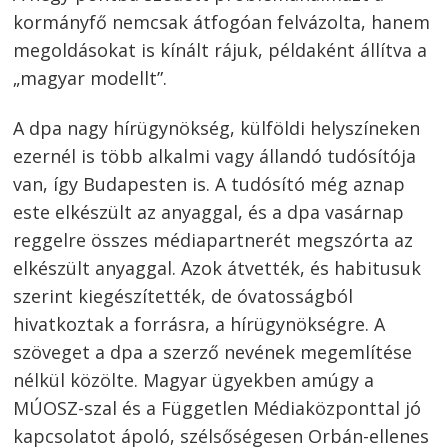
kormányfő nemcsak átfogóan felvázolta, hanem
megoldásokat is kínált rájuk, példaként állítva a
„magyar modellt”.
A dpa nagy hírügynökség, külföldi helyszíneken
ezernél is több alkalmi vagy állandó tudósítója
van, így Budapesten is. A tudósító még aznap
este elkészült az anyaggal, és a dpa vasárnap
reggelre összes médiapartnerét megszórta az
elkészült anyaggal. Azok átvették, és habitusuk
szerint kiegészítették, de óvatosságból
hivatkoztak a forrásra, a hírügynökségre. A
Bejegyzés
szöveget a dpa a szerző nevének megemlítése
navigáció
nélkül közölte. Magyar ügyekben amúgy a
s
MÚOSZ-szal és a Független Médiaközponttal jó
kapcsolatot ápoló, szélsőségesen Orbán-ellenes