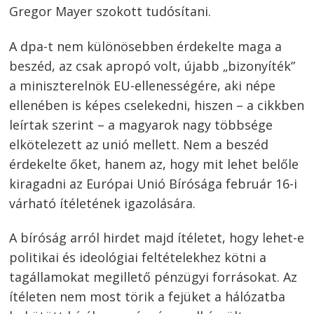
Gregor Mayer szokott tudósítani.
A dpa-t nem különösebben érdekelte maga a
beszéd, az csak apropó volt, újabb „bizonyíték”
a miniszterelnök EU-ellenességére, aki népe
ellenében is képes cselekedni, hiszen – a cikkben
leírtak szerint – a magyarok nagy többsége
elkötelezett az unió mellett. Nem a beszéd
érdekelte őket, hanem az, hogy mit lehet belőle
kiragadni az Európai Unió Bírósága február 16-i
várható ítéletének igazolására.
A bíróság arról hirdet majd ítéletet, hogy lehet-e
politikai és ideológiai feltételekhez kötni a
tagállamokat megillető pénzügyi forrásokat. Az
ítéleten nem most törik a fejüket a hálózatba