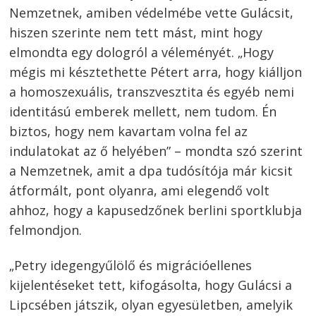
Nemzetnek, amiben védelmébe vette Gulácsit,
hiszen szerinte nem tett mást, mint hogy
elmondta egy dologról a véleményét. „Hogy
mégis mi késztethette Pétert arra, hogy kiálljon
a homoszexuális, transzvesztita és egyéb nemi
identitású emberek mellett, nem tudom. Én
biztos, hogy nem kavartam volna fel az
indulatokat az ő helyé­ben” – mondta szó szerint
a Nemzetnek, amit a dpa tudósítója már kicsit
átformált, pont olyanra, ami elegendő volt
ahhoz, hogy a kapusedzőnek berlini sportklubja
felmondjon.
„Petry idegengyűlölő és migrációellenes
kijelentéseket tett, kifogásolta, hogy Gulácsi a
Lipcsében játszik, olyan egyesületben, amelyik