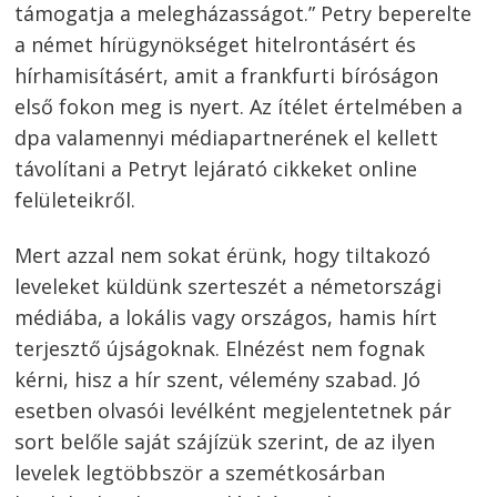
támogatja a melegházasságot.” Petry beperelte
a német hírügynökséget hitelrontásért és
hírhamisításért, amit a frankfurti bíróságon
első fokon meg is nyert. Az ítélet értelmében a
dpa valamennyi médiapartnerének el kellett
távolítani a Petryt lejárató cikkeket on­line
felületeikről.
Mert azzal nem sokat érünk, hogy tiltakozó
leveleket küldünk szerteszét a németországi
médiába, a lokális vagy országos, hamis hírt
terjesztő újságoknak. Elnézést nem fognak
kérni, hisz a hír szent, vélemény szabad. Jó
esetben olvasói levélként megjelentetnek pár
sort belőle saját szájízük szerint, de az ilyen
levelek legtöbbször a szemétkosárban