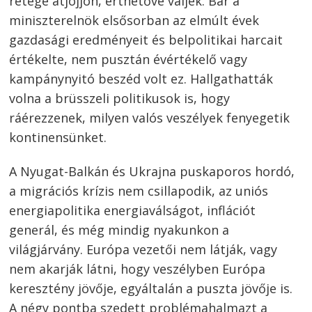
rétege átjöjjön, érthetővé váljék. Bár a
miniszterelnök elsősorban az elmúlt évek
gazdasági eredményeit és belpolitikai harcait
értékelte, nem pusztán évértékelő vagy
kampánynyitó beszéd volt ez. Hallgathatták
volna a brüsszeli politikusok is, hogy
ráérezzenek, milyen valós veszélyek fenyegetik
kontinensünket.
A Nyugat-Balkán és Ukrajna puskaporos hordó,
a migrációs krízis nem csillapodik, az uniós
energiapolitika energiaválságot, inflációt
generál, és még mindig nyakunkon a
világjárvány. Európa vezetői nem látják, vagy
nem akarják látni, hogy veszélyben Európa
keresztény jövője, egyáltalán a puszta jövője is.
A négy pontba szedett problémahalmazt a