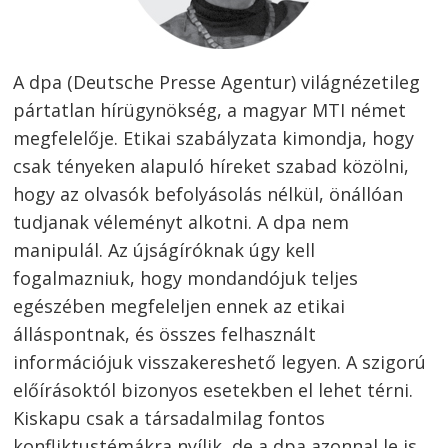
A dpa (Deutsche Presse Agentur) világnézetileg
pártatlan hírügynökség, a magyar MTI német
megfelelője. Etikai szabályzata kimondja, hogy
csak tényeken alapuló híreket szabad közölni,
hogy az olvasók befolyásolás nélkül, önállóan
tudjanak véleményt alkotni. A dpa nem
manipulál. Az újságíróknak úgy kell
fogalmazniuk, hogy mondandójuk teljes
egészében megfeleljen ennek az etikai
álláspontnak, és összes felhasznált
információjuk visszakereshető legyen. A szigorú
előírásoktól bizonyos esetekben el lehet térni.
Kiskapu csak a társadalmilag fontos
konfliktustémákra nyílik, de a dpa azonnal le is