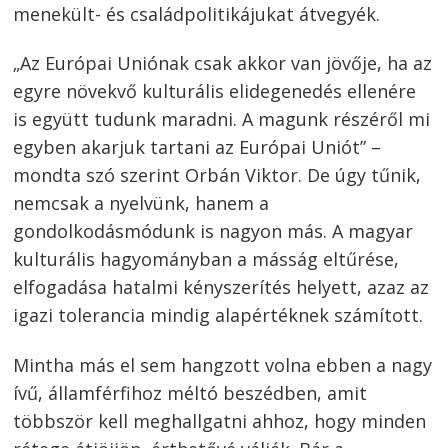
menekült- és családpolitikájukat átvegyék.
„Az Európai Uniónak csak akkor van jövője, ha az
egyre növekvő kulturális elidegenedés ellenére
is együtt tudunk maradni. A magunk részéről mi
egyben akarjuk tartani az Európai Uniót” –
mondta szó szerint Orbán Viktor. De úgy tűnik,
nemcsak a nyelvünk, hanem a
gondolkodásmódunk is nagyon más. A magyar
kulturális hagyományban a másság eltűrése,
elfogadása hatalmi kényszerítés helyett, azaz az
igazi tolerancia mindig alapértéknek számított.
Mintha más el sem hangzott volna ebben a nagy
ívű, államférfihoz méltó beszédben, amit
többször kell meghallgatni ahhoz, hogy minden