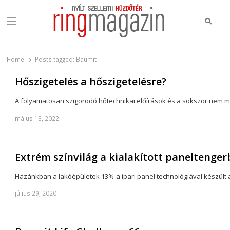
Keres
Menu
Ring Magazin
Nyílt szellemi küzdőtér
Home
Posts tagged:
Baumit
Hőszigetelés a hőszigetelésre?
A folyamatosan szigorodó hőtechnikai előírások és a sokszor nem meg
május 13, 2022
Extrém színvilág a kialakított paneltenge
Hazánkban a lakóépületek 13%-a ipari panel technológiával készült a
július 29, 2020