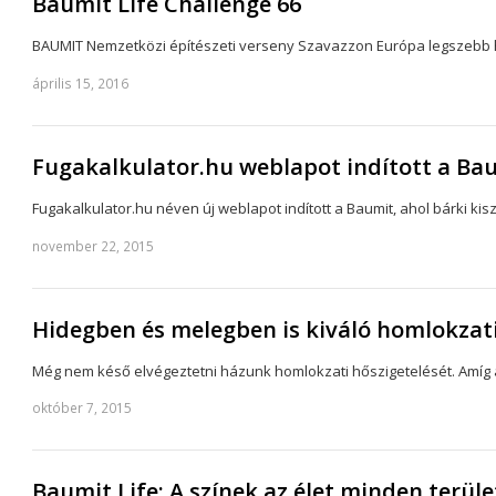
Baumit Life Challenge 66
BAUMIT Nemzetközi építészeti verseny Szavazzon Európa legszebb ho
április 15, 2016
Fugakalkulator.hu weblapot indított a Ba
Fugakalkulator.hu néven új weblapot indított a Baumit, ahol bárki
november 22, 2015
Hidegben és melegben is kiváló homlokzati
Még nem késő elvégeztetni házunk homlokzati hőszigetelését. Amíg a 
október 7, 2015
Baumit Life: A színek az élet minden terül