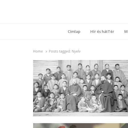
Ring
Nyílt sz
Címlap
Hír és hátTér
M
Home
Posts tagged:
Nyelv