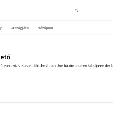
Keresés
y
Országjáró
Nézőpont
hető
ről van szó. A „Kurze biblische Geschichte für die unteren Schuljahre der