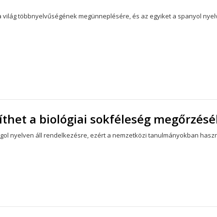
a világ többnyelvűségének megünneplésére, és az egyiket a spanyol nyel
thet a biológiai sokféleség megőrzés
angol nyelven áll rendelkezésre, ezért a nemzetközi tanulmányokban has