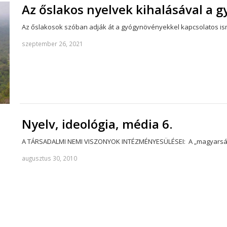
Az őslakos nyelvek kihalásával a 
Az őslakosok szóban adják át a gyógynövényekkel kapcsolatos ism
szeptember 26, 2021
Nyelv, ideológia, média 6.
A TÁRSADALMI NEMI VISZONYOK INTÉZMÉNYESÜLÉSEI: A „magyarság” 
augusztus 30, 2010