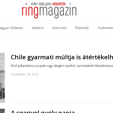
 Magazin
ellemi küzdőtér
agyar Glóbusz
Kultúra
Horizont
Életmód
Tudomán
Chile gyarmati múltja is átértékel
Első pillantásra csupán egy idegen nyelvű, nyomtatott hittankönyv
november 16, 2022
A spanyol nyelv napja