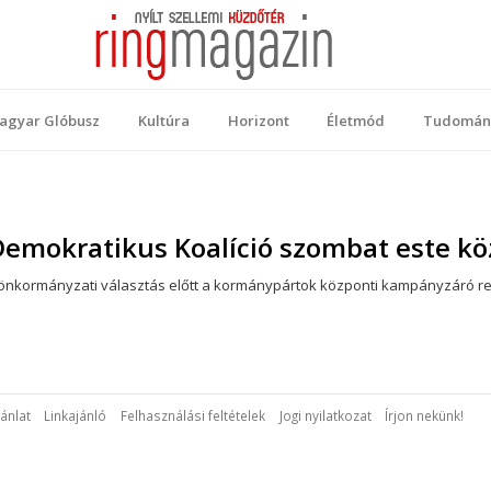
 Magazin
ellemi küzdőtér
agyar Glóbusz
Kultúra
Horizont
Életmód
Tudomán
Demokratikus Koalíció szombat este kö
api önkormányzati választás előtt a kormánypártok központi kampányzáró
ánlat
Linkajánló
Felhasználási feltételek
Jogi nyilatkozat
Írjon nekünk!