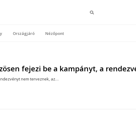
Keresés
y
Országjáró
Nézőpont
zösen fejezi be a kampányt, a rendezvé
 rendezvényt nem terveznek, az…