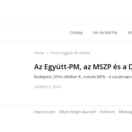
Ring
Nyílt sz
Címlap
Hír és hátTér
M
Home
Posts tagged:
4K elnöke
Az Együtt-PM, az MSZP és a 
Budapest, 2014. október 8., szerda (MTI) – A vasárn
október 9, 2014
Impresszum
Milyen Ringet akarunk?
Archívum
Médiaaj