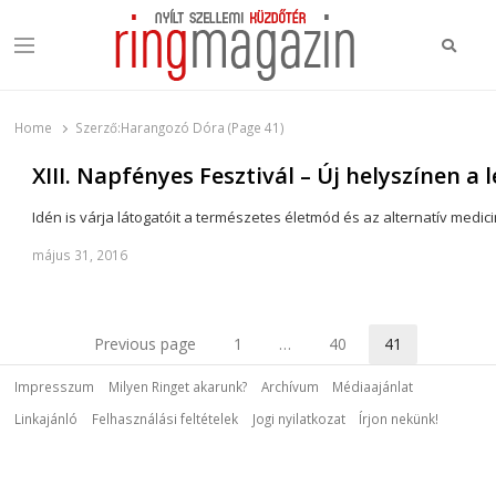
Keres
Menu
Ring Magazin
Nyílt szellemi küzdőtér
Home
Szerző:
Harangozó Dóra (Page 41)
XIII. Napfényes Fesztivál – Új helyszínen 
Idén is várja látogatóit a természetes életmód és az alternatív me
május 31, 2016
Previous page
1
…
40
41
Page
Page
Page
Impresszum
Milyen Ringet akarunk?
Archívum
Médiaajánlat
Linkajánló
Felhasználási feltételek
Jogi nyilatkozat
Írjon nekünk!