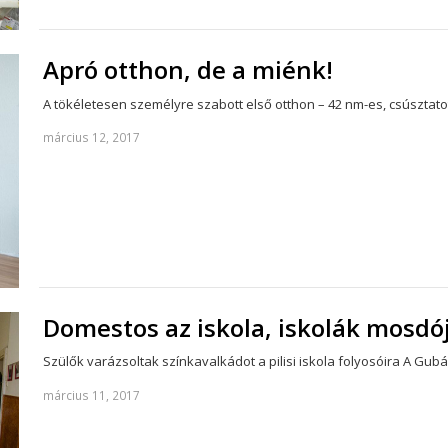
Apró otthon, de a miénk!
A tökéletesen személyre szabott első otthon – 42 nm-es, csúsztato
március 12, 2017
Domestos az iskola, iskolák mosdó
Szülők varázsoltak színkavalkádot a pilisi iskola folyosóira A G
március 11, 2017