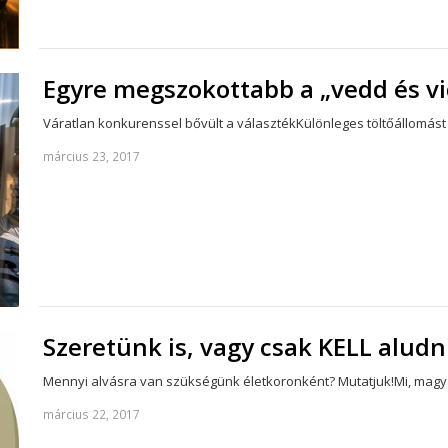
Egyre megszokottabb a „vedd és vid
Váratlan konkurenssel bővült a választékKülönleges töltőállomást
március 23, 2017
Szeretünk is, vagy csak KELL alud
Mennyi alvásra van szükségünk életkoronként? Mutatjuk!Mi, magya
március 22, 2017