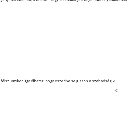
élsz. Amikor úgy élhetsz, hogy eszedbe se jusson a szabadság. A…
Share
this
post