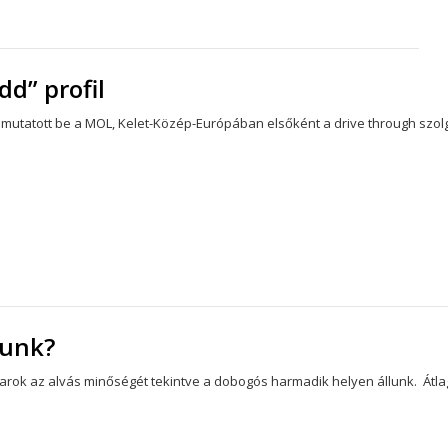
d” profil
 mutatott be a MOL, Kelet-Közép-Európában elsőként a drive through szolg
nunk?
rok az alvás minőségét tekintve a dobogós harmadik helyen állunk. Átl