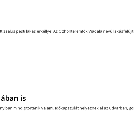
tt zsalus pesti lakás erkéllyel Az Otthonteremtők Viadala nevű lakásfelúj
jában is
ubányiban mindig történik valami. Időkapszulát helyeznek el az udvarban,