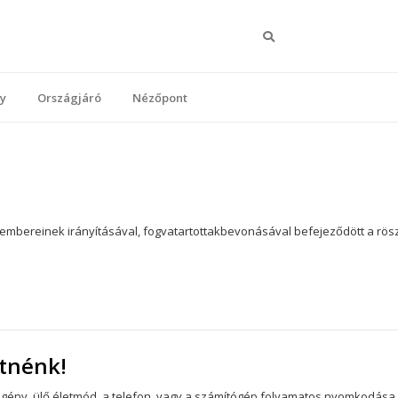
Keresés
y
Országjáró
Nézőpont
kembereinek irányításával, fogvatartottakbevonásával befejeződött a rös
tnénk!
gény, ülő életmód, a telefon, vagy a számítógép folyamatos nyomkodása