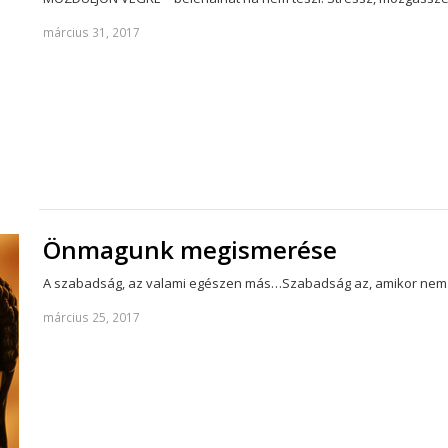
március 31, 2017
Önmagunk megismerése
A szabadság, az valami egészen más…Szabadság az, amikor nem f
március 25, 2017