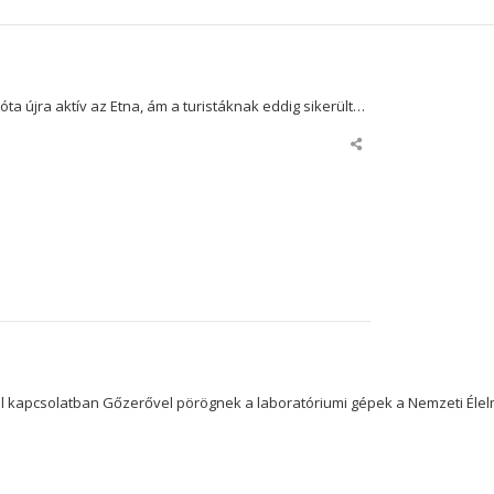
ta újra aktív az Etna, ám a turistáknak eddig sikerült…
Share
this
post
l kapcsolatban Gőzerővel pörögnek a laboratóriumi gépek a Nemzeti Élel