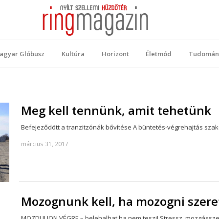
 Magazin
ellemi küzdőtér
agyar Glóbusz
Kultúra
Horizont
Életmód
Tudomán
Meg kell tennünk, amit tehetünk
Befejeződött a tranzitzónák bővítése A büntetés-végrehajtás sza
március 31, 2017
Mozognunk kell, ha mozogni szere
MOZDULJON VÉGRE – belehalhat ha nem teszi! Stressz, mozgássze