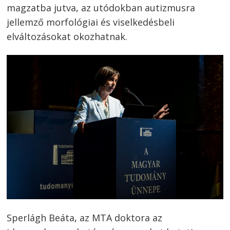
magzatba jutva, az utódokban autizmusra
jellemző morfológiai és viselkedésbeli
elváltozásokat okozhatnak.
Sperlágh Beáta, az MTA doktora az