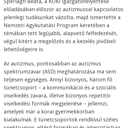
Sperlágh Beáta, a KOKI igazgatóhelyettese
előadásában először az autizmussal kapcsolatos
jelenlegi tudásunkat vázolta, majd ismertette a
Nemzeti Agykutatási Program keretében a
témában tett legújabb, alapvető felfedezését,
végül kitért a megelőzés és a kezelés jövőbeli
lehetőségeire is.
Az autizmus, pontosabban az autizmus
spektrumzavar (ASD) meghatározása ma sem
teljesen egységes. Annyi bizonyos, három fő
tünetcsoport – a kommunikáció és a szociális
viselkedés zavara, illetve bizonyos repetitív
viselkedési formák megjelenése – jellemzi,
amelyek már a korai gyermekkorban
kialakulnak. E tünetcsoportok rendkívül széles
spektrumon, eltérő formában és intenzitásban