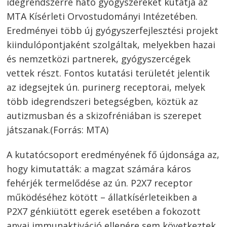
idegrendszerre ható gyógyszereket kutatja az
MTA Kísérleti Orvostudományi Intézetében.
Eredményei több új gyógyszerfejlesztési projekt
kiindulópontjaként szolgáltak, melyekben hazai
és nemzetközi partnerek, gyógyszercégek
vettek részt. Fontos kutatási területét jelentik
az idegsejtek ún. purinerg receptorai, melyek
több idegrendszeri betegségben, köztük az
autizmusban és a skizofréniában is szerepet
játszanak.(Forrás: MTA)
A kutatócsoport eredményének fő újdonsága az,
hogy kimutatták: a magzat számára káros
fehérjék termelődése az ún. P2X7 receptor
működéséhez kötött – állatkísérleteikben a
P2X7 génkiütött egerek esetében a fokozott
anyai immunaktiváció ellenére sem következtek