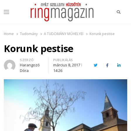
Keres
Menu
Ring Magazin
Nyílt szellemi küzdőtér
Home
Tudomány
A TUDOMÁNY MŰHELYEI
Korunk pestise
Korunk pestise
Author
SZERZŐ
PUBLIKÁLÁS
Harangozó
március 8, 2017
Twitter
Facebook
Linked
Dóra
14:26