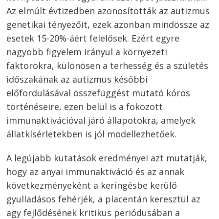
Az elmúlt évtizedben azonosították az autizmus
genetikai tényezőit, ezek azonban mindössze az
esetek 15-20%-áért felelősek. Ezért egyre
nagyobb figyelem irányul a környezeti
faktorokra, különösen a terhesség és a születés
időszakának az autizmus későbbi
Bejegyzés
előfordulásával összefüggést mutató kóros
navigáció
történéseire, ezen belül is a fokozott
s
immunaktivációval járó állapotokra, amelyek
állatkísérletekben is jól modellezhetőek.
A legújabb kutatások eredményei azt mutatják,
hogy az anyai immunaktiváció és az annak
következményeként a keringésbe kerülő
gyulladásos fehérjék, a placentán keresztül az
agy fejlődésének kritikus periódusában a