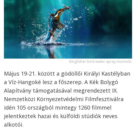
Kingfisher bird water spray moment.
Május 19-21. között a gödöllői Királyi Kastélyban
a Víz-Hangoké lesz a főszerep. A Kék Bolygó
Alapítvány támogatásával megrendezett IX.
Nemzetközi Környezetvédelmi Filmfesztiválra
idén 105 országból mintegy 1260 filmmel
jelentkeztek hazai és külföldi stúdiók neves
alkotói.