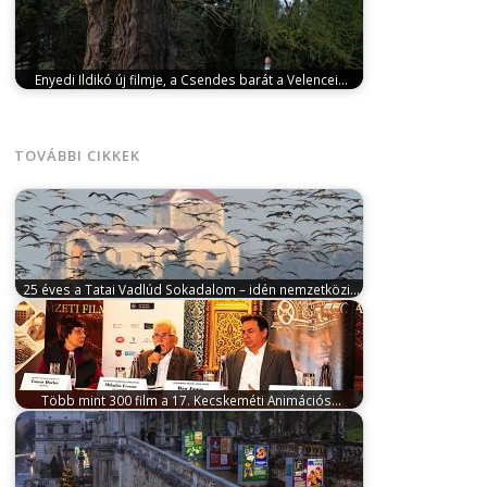
Enyedi Ildikó új filmje, a Csendes barát a Velencei…
július 23, 2025
Meghívást kapott a 82. Velencei
Filmfesztivál versenyprogramjába az Arany Medve-
díjas…
TOVÁBBI CIKKEK
25 éves a Tatai Vadlúd Sokadalom – idén nemzetközi…
szeptember 19, 2025
november 29-én huszonötödik
alkalommal rendezik meg a Tatai Vadlúd
Sokadalmat,…
Több mint 300 film a 17. Kecskeméti Animációs…
május 20, 2025
Több mint 300 filmet láthatnak majd a
látogatók a 17.…