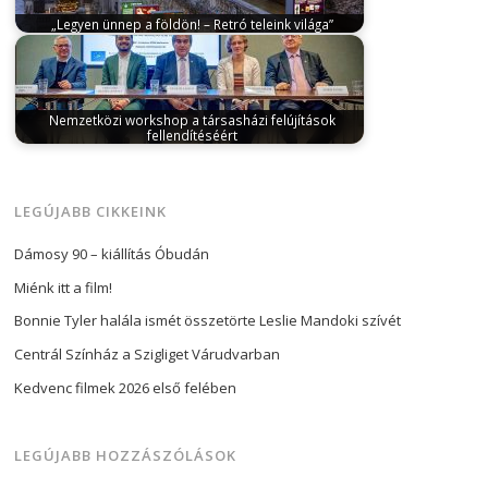
„Legyen ünnep a földön! – Retró teleink világa”
november 30, 2025
Az 1970–80-as évek téli
ünnepeinek hangulatát idézi meg a „Legyen…
Nemzetközi workshop a társasházi felújítások
fellendítéséért
november 10, 2024
Az Európai Építőipari Szövetség
(EBC) és az Ipartestületek Országos Szövetsége…
LEGÚJABB CIKKEINK
Dámosy 90 – kiállítás Óbudán
Miénk itt a film!
Bonnie Tyler halála ismét összetörte Leslie Mandoki szívét
Centrál Színház a Szigliget Várudvarban
Kedvenc filmek 2026 első felében
LEGÚJABB HOZZÁSZÓLÁSOK