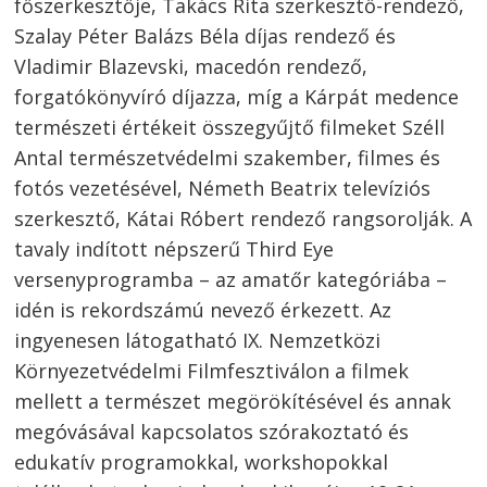
főszerkesztője, Takács Rita szerkesztő-rendező,
Szalay Péter Balázs Béla díjas rendező és
Vladimir Blazevski, macedón rendező,
forgatókönyvíró díjazza, míg a Kárpát medence
természeti értékeit összegyűjtő filmeket Széll
Antal természetvédelmi szakember, filmes és
fotós vezetésével, Németh Beatrix televíziós
szerkesztő, Kátai Róbert rendező rangsorolják. A
tavaly indított népszerű Third Eye
versenyprogramba – az amatőr kategóriába –
idén is rekordszámú nevező érkezett. Az
ingyenesen látogatható IX. Nemzetközi
Környezetvédelmi Filmfesztiválon a filmek
mellett a természet megörökítésével és annak
megóvásával kapcsolatos szórakoztató és
Bejegyzés
edukatív programokkal, workshopokkal
s