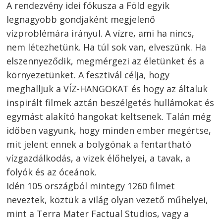
A rendezvény idei fókusza a Föld egyik
legnagyobb gondjaként megjelenő
vízproblémára irányul. A vízre, ami ha nincs,
nem létezhetünk. Ha túl sok van, elveszünk. Ha
elszennyeződik, megmérgezi az életünket és a
környezetünket. A fesztivál célja, hogy
meghalljuk a VÍZ-HANGOKAT és hogy az általuk
inspirált filmek aztán beszélgetés hullámokat és
egymást alakító hangokat keltsenek. Talán még
időben vagyunk, hogy minden ember megértse,
mit jelent ennek a bolygónak a fentartható
vízgazdálkodás, a vizek élőhelyei, a tavak, a
folyók és az óceánok.
Idén 105 országból mintegy 1260 filmet
neveztek, köztük a világ olyan vezető műhelyei,
mint a Terra Mater Factual Studios, vagy a