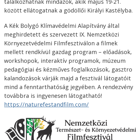
navigáció
találkozhatnak mindazok, akik május 19-21.
között ellátogatnak a gödöllői Királyi Kastélyba.
A Kék Bolygó Klímavédelmi Alapítvány által
meghirdetett és szervezett IX. Nemzetközi
Környezetvédelmi Filmfesztiválon a filmek
mellett rendkívül gazdag program – előadások,
workshopok, interaktív programok, múzeum
pedagógiai és kézműves foglalkozások, gasztro
kalandozások várják majd a fesztivál látogatóit
mind a fenntarthatóság jegyében. A rendezvény
továbbra is ingyenesen látogatható!
https://naturefestandfilm.com/