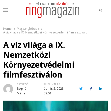
Keres
Menu
Ring Magazin
Nyílt szellemi küzdőtér
Home
Magyar glóbusz
A víz világa a IX. Nemzetközi Környezetvédelmi filmfesztiválon
A víz világa a IX.
Nemzetközi
Környezetvédelmi
filmfesztiválon
Author
SZERZŐ
PUBLIKÁLÁS
Bognár
április 5, 2023
Twitter
Facebook
Linked
Mária
09:01