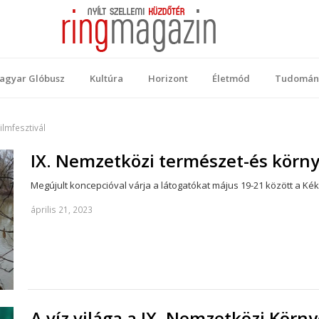
 Magazin
ellemi küzdőtér
agyar Glóbusz
Kultúra
Horizont
Életmód
Tudomán
ilmfesztivál
IX. Nemzetközi természet-és körny
Megújult koncepcióval várja a látogatókat május 19-21 között a Kék
április 21, 2023
A víz világa a IX. Nemzetközi Körn