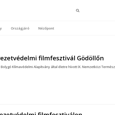
Keresés
y
Országjáró
Nézőpont
ezetvédelmi filmfesztivál Gödöllőn
 Bolygó Klímavédelmi Alapítvány által életre hívott IX. Nemzetközi Termés
yezetvédelmi filmfesztiválon