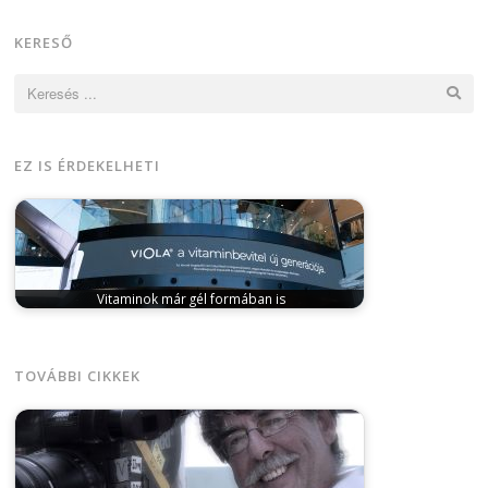
KERESŐ
Keresés:
EZ IS ÉRDEKELHETI
Vitaminok már gél formában is
november 2, 2023
Már kapható a magyar
fejlesztésű, új generációs vitamincsalád, a Viola,…
TOVÁBBI CIKKEK