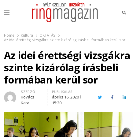
Keres
Menu
Ring Magazin
Nyílt szellemi küzdőtér
Home
Kultúra
OKTATÁS
Az idei érettségi vizsgákra szinte kizárólag írásbeli formában kerül sor
Az idei érettségi vizsgákra
szinte kizárólag írásbeli
formában kerül sor
Author
SZERZŐ
PUBLIKÁLÁS
Kovács
április 16, 2020
Twitter
Facebook
Linked
Kata
15:20