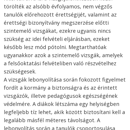
törölték az alsóbb évfolyamos, nem végzős
tanulók előrehozott érettségijét, valamint az
érettségi bizonyítvány megszerzése előtti
szintemelő vizsgákat, ezekre ugyanis nincs
szükség az idei felvételi eljárásban, ezeket
később lesz mód pótolni. Megtarthatóak
ugyanakkor azok a szintemelő vizsgák, amelyek
a felsőoktatási felvételiben való részvételhez
szükségesek.
A vizsgák lebonyolítása során fokozott figyelmet
fordít a kormány a biztonságra és az érintett
vizsgázók, illetve pedagógusok egészségének
védelmére. A diákok létszáma egy helyiségben
legfeljebb tíz lehet, akik között biztosítani kell a
legalább másfél méteres távolságot. A
lebonyolítás során a tanulók csoportosulása