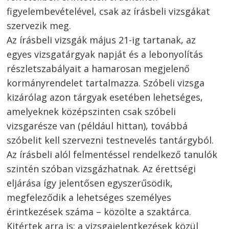
figyelembevételével, csak az írásbeli vizsgákat
szervezik meg.
Az írásbeli vizsgák május 21-ig tartanak, az
egyes vizsgatárgyak napját és a lebonyolítás
részletszabályait a hamarosan megjelenő
kormányrendelet tartalmazza. Szóbeli vizsga
kizárólag azon tárgyak esetében lehetséges,
amelyeknek középszinten csak szóbeli
vizsgarésze van (például hittan), továbbá
szóbelit kell szervezni testnevelés tantárgyból.
Az írásbeli alól felmentéssel rendelkező tanulók
szintén szóban vizsgázhatnak. Az érettségi
eljárása így jelentősen egyszerűsödik,
megfeleződik a lehetséges személyes
érintkezések száma – közölte a szaktárca.
Kitértek arra is: a vizsgajelentkezések közül