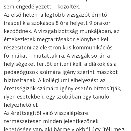
sem engedélyezett – közölték.
Az első héten, a legtöbb vizsgázót érintő
írásbelik a szokásos 8 óra helyett 9 órakor
kezdődnek. A vizsgabizottság munkájában, az
értekezletek megtartásakor előnyben kell
részesíteni az elektronikus kommunikációs
formákat – mutattak rá. A vizsgák során a
Bejegyzés
helyiségeket fertőtleníteni kell, a diákok és a
navigáció
s
pedagógusok számára igény szerint maszkot
biztosítanak. A kollégiumi elhelyezést az
érettségizők számára igény esetén biztosítják,
ilyen esetekben, egy szobában egy tanuló
helyezhető el.
Az érettségitől való visszalépésre
természetesen minden jelentkezőnek
lehetősége van, aki bármely okból úgy ítéli meg,