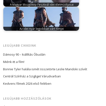
A Magyar Mozgókép Fesztivál idei életműdíjasai
április 23, 2024
Elek Judit filmrendező és
forgatókönyvíró, Piros Ildikó színésznő, Gulyás
Buda…
Az idei nyár legjobban várt filmjei
április 29, 2026
A hollywoodi nyári szezon májusban
kezdődik, ezért a Magyar Filmadatbázis…
LEGÚJABB CIKKEINK
Dámosy 90 – kiállítás Óbudán
Miénk itt a film!
Bonnie Tyler halála ismét összetörte Leslie Mandoki szívét
Centrál Színház a Szigliget Várudvarban
Kedvenc filmek 2026 első felében
LEGÚJABB HOZZÁSZÓLÁSOK