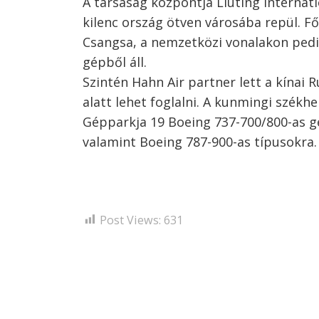
A társaság központja Liuting Internat
kilenc ország ötven városába repül. Fő
Csangsa, a nemzetközi vonalakon pedi
gépből áll.
Szintén Hahn Air partner lett a kínai R
alatt lehet foglalni. A kunmingi székh
Gépparkja 19 Boeing 737-700/800-as gé
valamint Boeing 787-900-as típusokra.
Post Views:
631