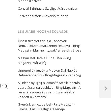
Mandoki szívét
Centrál Színház a Szigliget Várudvarban
Kedvenc filmek 2026 első felében
LEGÚJABB HOZZÁSZÓLÁSOK
Óriási sikerrel zárult a Kaposvári
Nemzetközi Kamarazenei Fesztivál - Ring
Magazin
-
Már nem ,,csak” a festők városa
Magyar Dal Hete a Duna TV-n - Ring
Magazin
-
Vár a Víg
Ünnepeljük együtt a Magyar Dal Napját
Debrecenben is! - Ring Magazin
-
Vár a Víg
A Fidesz nyugdíj-államosítása: sikkasztás,
r új
zsarolással súlyosbítva - Ring Magazin
-
A
Next
pénztárszövetség szerint zsarolásba
Post
kezdett a kormány
Gyerünk a moziba be! - Ring Magazin
-
Elkészült az Üvegtigris 3 zenéje