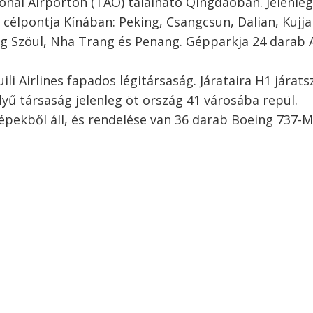
ional Airporton (TAO) található Qingdaóban. Jelenleg
 célpontja Kínában: Peking, Csangcsun, Dalian, Kujj
g Szöul, Nha Trang és Penang. Gépparkja 24 darab 
uili Airlines fapados légitársaság. Járataira H1 járat
elyű társaság jelenleg öt ország 41 városába repül.
pekből áll, és rendelése van 36 darab Boeing 737-