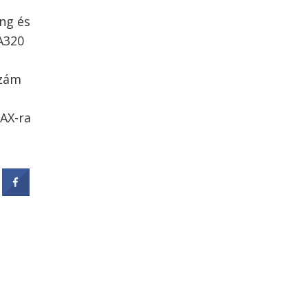
ang és
A320
szám
MAX-ra