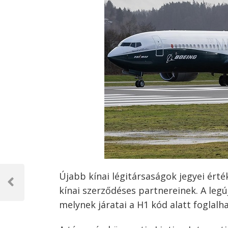
Bejegyzés
Újabb kínai légitársaságok jegyei ért
navigáció
Previous
kínai szerződéses partnereinek. A legú
Post
melynek járatai a H1 kód alatt foglalh