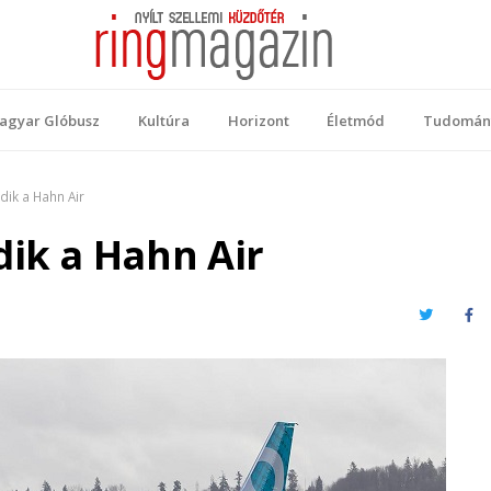
 Magazin
ellemi küzdőtér
agyar Glóbusz
Kultúra
Horizont
Életmód
Tudomán
dik a Hahn Air
dik a Hahn Air
Twitter
Fa