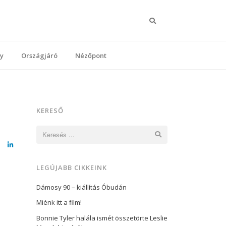
Keresés
y
Országjáró
Nézőpont
KERESŐ
Keresés:
cebook
LinkedIn
LEGÚJABB CIKKEINK
Dámosy 90 – kiállítás Óbudán
Miénk itt a film!
Bonnie Tyler halála ismét összetörte Leslie