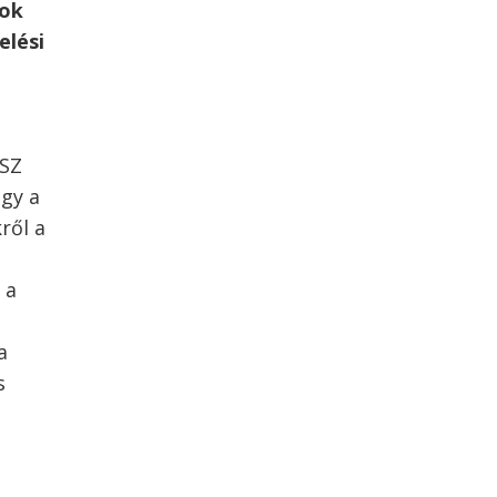
sok
elési
PSZ
gy a
ről a
 a
a
s