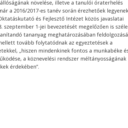
lóságának növelése, illetve a tanulói óraterhelés
már a 2016/2017-es tanév során érezhetőek legyenek
ktatáskutató és Fejlesztő Intézet közös javaslatai
8. szeptember 1-jei bevezetését megelőzően is szél
gtanítandó tananyag meghatározásában feldolgozás
ellett tovább folytatódnak az egyeztetések a
etekkel, „hiszen mindenkinek fontos a munkabéke é
űködése, a köznevelési rendszer méltányosságának 
kek érdekében”.