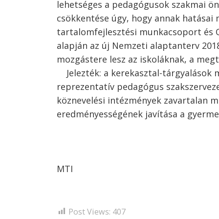
lehetséges a pedagógusok szakmai önál
csökkentése úgy, hogy annak hatásai 
tartalomfejlesztési munkacsoport és O
alapján az új Nemzeti alaptanterv 201
mozgástere lesz az iskoláknak, a me
Jelezték: a kerekasztal-tárgyalások m
reprezentatív pedagógus szakszervez
köznevelési intézmények zavartalan m
eredményességének javítása a gyerme
MTI
Post Views:
407