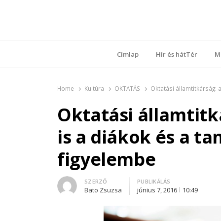
Ring
Nyílt sz
Címlap
Hír és hátTér
M
Home
Kultúra
OKTATÁS
Oktatási államtitkárság:
Oktatási államtit
is a diákok és a ta
figyelembe
Author
SZERZŐ
PUBLIKÁLÁS
Bato Zsuzsa
június 7, 2016
10:49