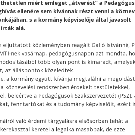
érthetetlen miért emleget „átverést” a Pedagógu
hívás ellenére sem kívánnak részt venni a köznev
nkájában, s a kormány képviselője által javasolt
rták alá.
eljuttatott közleményben reagált Galló Istvánné, 
z MTI-nek vasárnap, pedagógusnapon azt mondta, ho
módosításából több olyan pont is kimaradt, amelyek
t, az álláspontok közeledtek.
e: a kormány együtt kívánja megtalálni a megoldást
a köznevelési rendszerben érdekelt testületekkel,
l, beleértve a Pedagógusok Szakszervezetét (PSZ), 
kat, fenntartókat és a tudomány képviselőit, ezért i
iról való érdemi tárgyalásra elsősorban tehát a
kerekasztal keretei a legalkalmasabbak, de ezzel