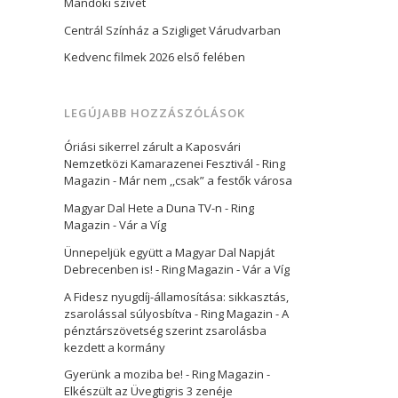
Mandoki szívét
Centrál Színház a Szigliget Várudvarban
Kedvenc filmek 2026 első felében
LEGÚJABB HOZZÁSZÓLÁSOK
Óriási sikerrel zárult a Kaposvári
Nemzetközi Kamarazenei Fesztivál - Ring
Magazin
-
Már nem ,,csak” a festők városa
Magyar Dal Hete a Duna TV-n - Ring
Magazin
-
Vár a Víg
Ünnepeljük együtt a Magyar Dal Napját
Debrecenben is! - Ring Magazin
-
Vár a Víg
A Fidesz nyugdíj-államosítása: sikkasztás,
zsarolással súlyosbítva - Ring Magazin
-
A
pénztárszövetség szerint zsarolásba
kezdett a kormány
Gyerünk a moziba be! - Ring Magazin
-
Elkészült az Üvegtigris 3 zenéje