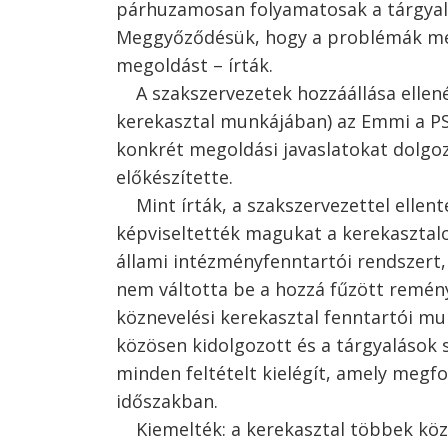
párhuzamosan folyamatosak a tárgyalá
Meggyőződésük, hogy a problémák meg
megoldást – írták.
A szakszervezetek hozzáállása ellené
kerekasztal munkájában) az Emmi a P
konkrét megoldási javaslatokat dolgoz
előkészítette.
Mint írták, a szakszervezettel ellen
képviseltették magukat a kerekasztalon
állami intézményfenntartói rendszert,
nem váltotta be a hozzá fűzött remény
köznevelési kerekasztal fenntartói mu
közösen kidolgozott és a tárgyalások s
minden feltételt kielégít, amely megf
időszakban.
Kiemelték: a kerekasztal többek közö