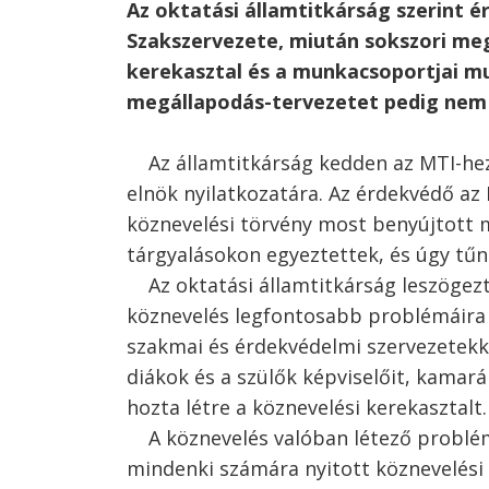
Az oktatási államtitkárság szerint 
Szakszervezete, miután sokszori meg
kerekasztal és a munkacsoportjai mu
megállapodás-tervezetet pedig nem í
Az államtitkárság kedden az MTI-hez 
elnök nyilatkozatára. Az érdekvédő a
köznevelési törvény most benyújtott 
tárgyalásokon egyeztettek, és úgy tűn
Az oktatási államtitkárság leszögezt
köznevelés legfontosabb problémáira 
szakmai és érdekvédelmi szervezetekke
diákok és a szülők képviselőit, kamará
Bejegyzés
hozta létre a köznevelési kerekasztalt.
A köznevelés valóban létező problémá
navigáció
s
mindenki számára nyitott köznevelési 