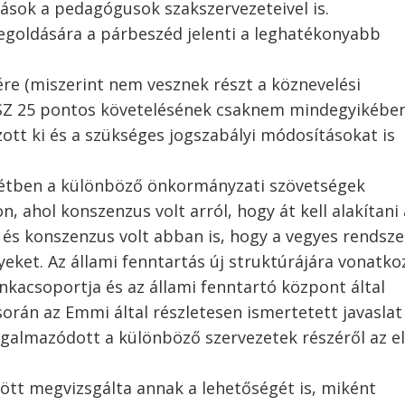
sok a pedagógusok szakszervezeteivel is.
oldására a párbeszéd jelenti a leghatékonyabb
re (miszerint nem vesznek részt a köznevelési
SZ 25 pontos követelésének csaknem mindegyikébe
ott ki és a szükséges jogszabályi módosításokat is
tétben a különböző önkormányzati szövetségek
, ahol konszenzus volt arról, hogy át kell alakítani 
 és konszenzus volt abban is, hogy a vegyes rendsze
eket. Az állami fenntartás új struktúrájára vonatko
nkacsoportja és az állami fenntartó központ által
orán az Emmi által részletesen ismertetett javaslat
ogalmazódott a különböző szervezetek részéről az e
tt megvizsgálta annak a lehetőségét is, miként