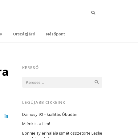
Keresés
y
Országjáró
Nézőpont
ra
KERESŐ
Keresés:
LEGÚJABB CIKKEINK
Dámosy 90 – kiállítás Óbudán
cebook
LinkedIn
Miénk itt a film!
Bonnie Tyler halála ismét összetörte Leslie