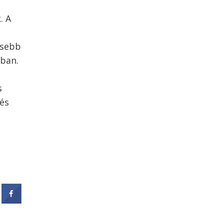
. A
esebb
ában.
s
és