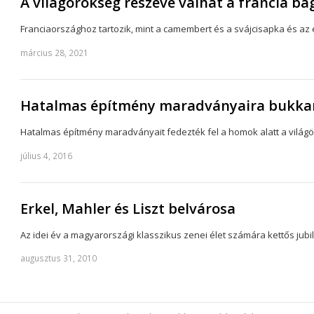
A világörökség részévé válhat a francia ba
Franciaországhoz tartozik, mint a camembert és a svájcisapka és az 
március 28, 2021
Hatalmas építmény maradványaira bukkan
Hatalmas építmény maradványait fedezték fel a homok alatt a világ
július 4, 2016
Erkel, Mahler és Liszt belvárosa
Az idei év a magyarországi klasszikus zenei élet számára kettős jub
augusztus 31, 2010