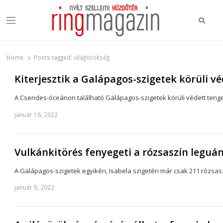
Keres
Menu
Ring Magazin
Nyílt szellemi küzdőtér
Home
Posts tagged:
világörökség
Kiterjesztik a Galápagos-szigetek körüli vé
A Csendes-óceánon található Galápagos-szigetek körüli védett tengeri
január 16, 2022
Vulkánkitörés fenyegeti a rózsaszín leguá
A Galápagos-szigetek egyikén, Isabela szigetén már csak 211 rózsaszí
január 9, 2022