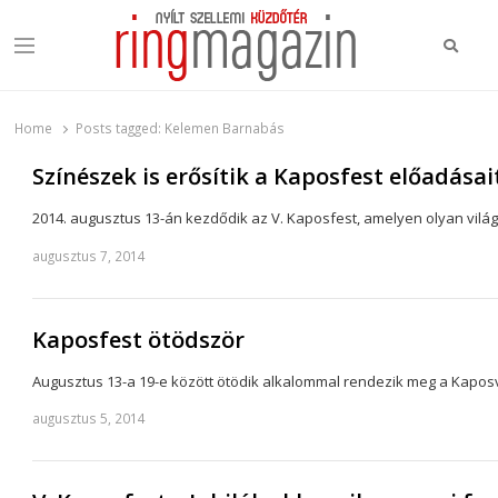
Keres
Menu
Ring Magazin
Nyílt szellemi küzdőtér
Home
Posts tagged:
Kelemen Barnabás
Színészek is erősítik a Kaposfest előadásai
2014. augusztus 13-án kezdődik az V. Kaposfest, amelyen olyan vilá
augusztus 7, 2014
Kaposfest ötödször
Augusztus 13-a 19-e között ötödik alkalommal rendezik meg a Kaposvá
augusztus 5, 2014