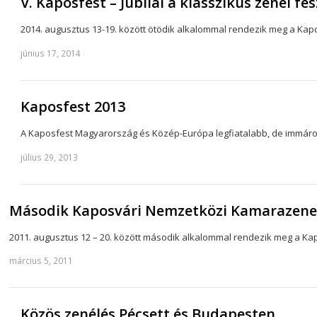
V. Kaposfest – Jubilál a klasszikus zenei fe
2014. augusztus 13-19. között ötödik alkalommal rendezik meg a Kap
június 17, 2014
Kaposfest 2013
A Kaposfest Magyarország és Közép-Európa legfiatalabb, de immáron
július 29, 2013
Második Kaposvári Nemzetközi Kamarazenei
2011. augusztus 12 – 20. között második alkalommal rendezik meg a Kap
március 5, 2011
Közös zenélés Pécsett és Budapesten