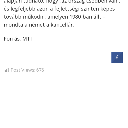
alapján tudható, hogy „az ország csődben van”,
és legfeljebb azon a fejlettségi szinten képes
tovább működni, amelyen 1980-ban állt –
mondta a német alkancellár.
Forrás: MTI
Post Views:
676