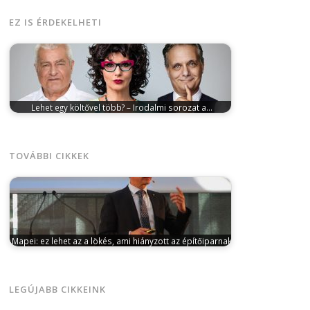
EZ IS ÉRDEKELHETI
Lehet egy költővel több? – Irodalmi sorozat a…
március 5, 2025
Március 24-én költészeti sorozatot
indít a Centrál Színház. Minden hónapban…
TOVÁBBI CIKKEK
Mapei: ez lehet az a lökés, ami hiányzott az építőiparnak
április 5, 2024
Markovich Béla, a Mapei Kft.
ügyvezetője szerint ez lehet az…
LEGÚJABB CIKKEINK