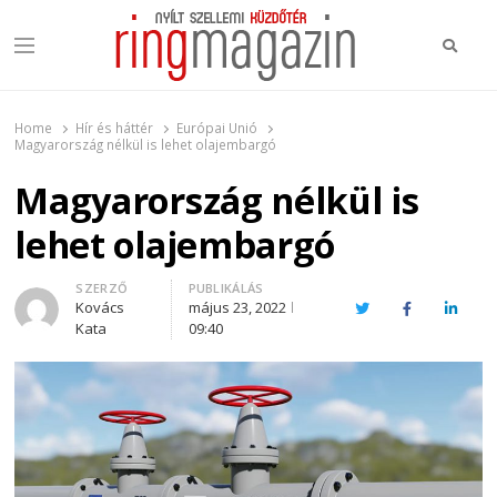
Keres
Menu
Ring Magazin
Nyílt szellemi küzdőtér
Home
Hír és háttér
Európai Unió
Magyarország nélkül is lehet olajembargó
Magyarország nélkül is
lehet olajembargó
Author
SZERZŐ
PUBLIKÁLÁS
Kovács
május 23, 2022
Twitter
Facebook
Linked
Kata
09:40