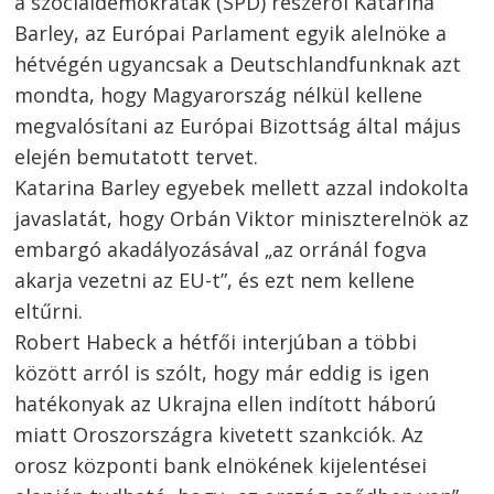
a szociáldemokraták (SPD) részéről Katarina
Barley, az Európai Parlament egyik alelnöke a
hétvégén ugyancsak a Deutschlandfunknak azt
mondta, hogy Magyarország nélkül kellene
megvalósítani az Európai Bizottság által május
elején bemutatott tervet.
Katarina Barley egyebek mellett azzal indokolta
javaslatát, hogy Orbán Viktor miniszterelnök az
embargó akadályozásával „az orránál fogva
akarja vezetni az EU-t”, és ezt nem kellene
eltűrni.
Robert Habeck a hétfői interjúban a többi
között arról is szólt, hogy már eddig is igen
Bejegyzés
hatékonyak az Ukrajna ellen indított háború
navigáció
s
miatt Oroszországra kivetett szankciók. Az
orosz központi bank elnökének kijelentései