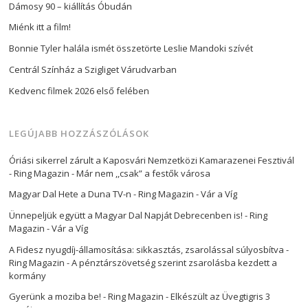
Dámosy 90 – kiállítás Óbudán
Miénk itt a film!
Bonnie Tyler halála ismét összetörte Leslie Mandoki szívét
Centrál Színház a Szigliget Várudvarban
Kedvenc filmek 2026 első felében
LEGÚJABB HOZZÁSZÓLÁSOK
Óriási sikerrel zárult a Kaposvári Nemzetközi Kamarazenei Fesztivál
- Ring Magazin
-
Már nem ,,csak” a festők városa
Magyar Dal Hete a Duna TV-n - Ring Magazin
-
Vár a Víg
Ünnepeljük együtt a Magyar Dal Napját Debrecenben is! - Ring
Magazin
-
Vár a Víg
A Fidesz nyugdíj-államosítása: sikkasztás, zsarolással súlyosbítva -
Ring Magazin
-
A pénztárszövetség szerint zsarolásba kezdett a
kormány
Gyerünk a moziba be! - Ring Magazin
-
Elkészült az Üvegtigris 3