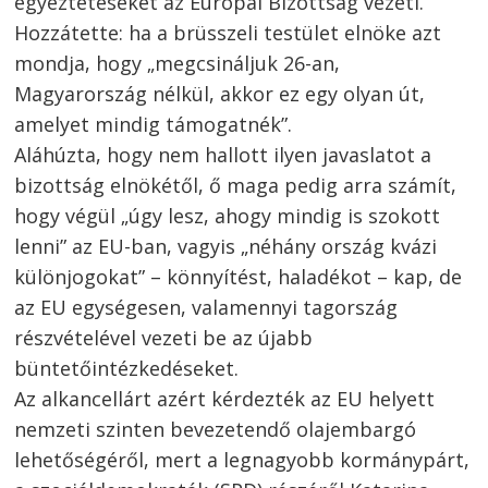
egyeztetéseket az Európai Bizottság vezeti.
Hozzátette: ha a brüsszeli testület elnöke azt
mondja, hogy „megcsináljuk 26-an,
Magyarország nélkül, akkor ez egy olyan út,
amelyet mindig támogatnék”.
Aláhúzta, hogy nem hallott ilyen javaslatot a
bizottság elnökétől, ő maga pedig arra számít,
hogy végül „úgy lesz, ahogy mindig is szokott
lenni” az EU-ban, vagyis „néhány ország kvázi
különjogokat” – könnyítést, haladékot – kap, de
az EU egységesen, valamennyi tagország
részvételével vezeti be az újabb
büntetőintézkedéseket.
Az alkancellárt azért kérdezték az EU helyett
nemzeti szinten bevezetendő olajembargó
lehetőségéről, mert a legnagyobb kormánypárt,