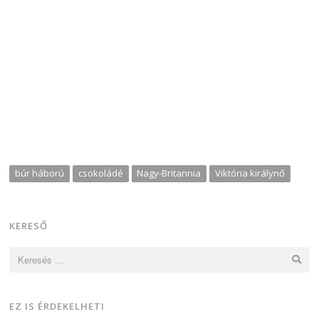
búr háború
csokoládé
Nagy-Britannia
Viktória királynő
KERESŐ
Keresés:
EZ IS ÉRDEKELHETI