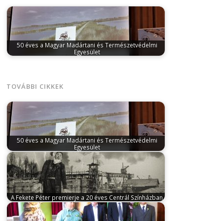
50 éves a Magyar Madártani és Természetvédelmi
Egyesület
január 7, 2024
Ötven évvel ezelőtt, 1974. január 6-án
200 lelkes madárvédő gyűlt…
TOVÁBBI CIKKEK
50 éves a Magyar Madártani és Természetvédelmi
Egyesület
január 7, 2024
Ötven évvel ezelőtt, 1974. január 6-án
200 lelkes madárvédő gyűlt…
A Fekete Péter premierje a 20 éves Centrál Színházban
november 30, 2023
December 8-án, a színház első
premierjének újra hangszerelt bemutatásával