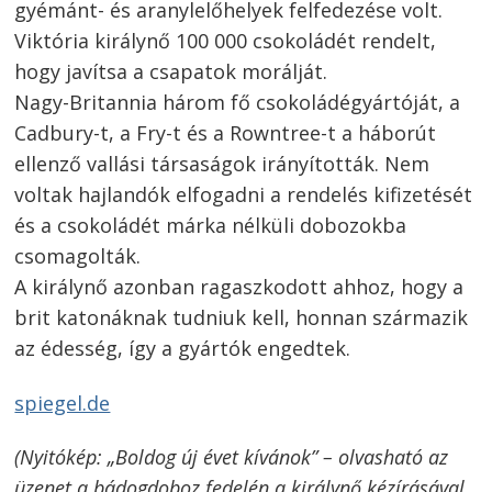
gyémánt- és aranylelőhelyek felfedezése volt.
Viktória királynő 100 000 csokoládét rendelt,
hogy javítsa a csapatok morálját.
Nagy-Britannia három fő csokoládégyártóját, a
Cadbury-t, a Fry-t és a Rowntree-t a háborút
ellenző vallási társaságok irányították. Nem
voltak hajlandók elfogadni a rendelés kifizetését
és a csokoládét márka nélküli dobozokba
csomagolták.
A királynő azonban ragaszkodott ahhoz, hogy a
brit katonáknak tudniuk kell, honnan származik
az édesség, így a gyártók engedtek.
spiegel.de
(Nyitókép: „Boldog új évet kívánok” – olvasható az
Bejegyzés
üzenet a bádogdoboz fedelén a királynő kézírásával.