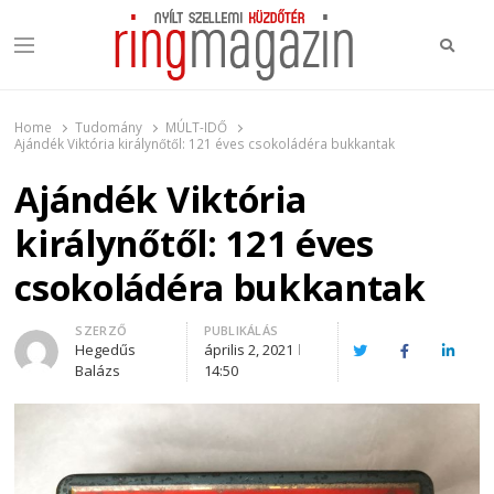
Keres
Menu
Ring Magazin
Nyílt szellemi küzdőtér
Home
Tudomány
MÚLT-IDŐ
Ajándék Viktória királynőtől: 121 éves csokoládéra bukkantak
Ajándék Viktória
királynőtől: 121 éves
csokoládéra bukkantak
Author
SZERZŐ
PUBLIKÁLÁS
Hegedűs
április 2, 2021
Twitter
Facebook
Linked
Balázs
14:50