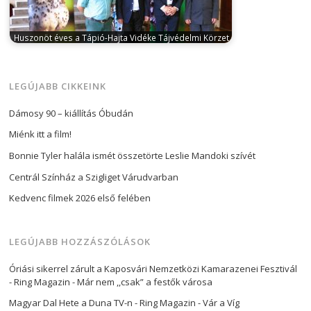
ünnepli…
Huszonöt éves a Tápió-Hajta Vidéke Tájvédelmi Körzet.
szeptember 26, 2023
Huszonöt éve, 1998-ban alakult
meg a Pest Vármegye keleti részének…
LEGÚJABB CIKKEINK
Dámosy 90 – kiállítás Óbudán
Miénk itt a film!
Bonnie Tyler halála ismét összetörte Leslie Mandoki szívét
Centrál Színház a Szigliget Várudvarban
Kedvenc filmek 2026 első felében
LEGÚJABB HOZZÁSZÓLÁSOK
Óriási sikerrel zárult a Kaposvári Nemzetközi Kamarazenei Fesztivál
- Ring Magazin
-
Már nem ,,csak” a festők városa
Magyar Dal Hete a Duna TV-n - Ring Magazin
-
Vár a Víg