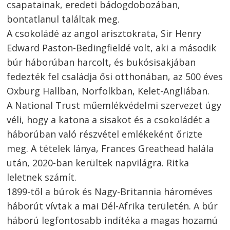
csapatainak, eredeti bádogdobozában,
bontatlanul találtak meg.
A csokoládé az angol arisztokrata, Sir Henry
Edward Paston-Bedingfieldé volt, aki a második
búr háborúban harcolt, és bukósisakjában
fedezték fel családja ősi otthonában, az 500 éves
Oxburg Hallban, Norfolkban, Kelet-Angliában.
A National Trust műemlékvédelmi szervezet úgy
véli, hogy a katona a sisakot és a csokoládét a
háborúban való részvétel emlékeként őrizte
meg. A tételek lánya, Frances Greathead halála
után, 2020-ban kerültek napvilágra. Ritka
leletnek számít.
1899-től a búrok és Nagy-Britannia hároméves
háborút vívtak a mai Dél-Afrika területén. A búr
háború legfontosabb indítéka a magas hozamú