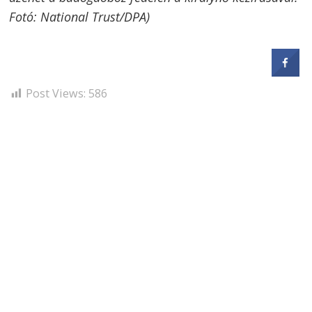
navigáció
s
Fotó: National Trust/DPA)
Post Views:
586