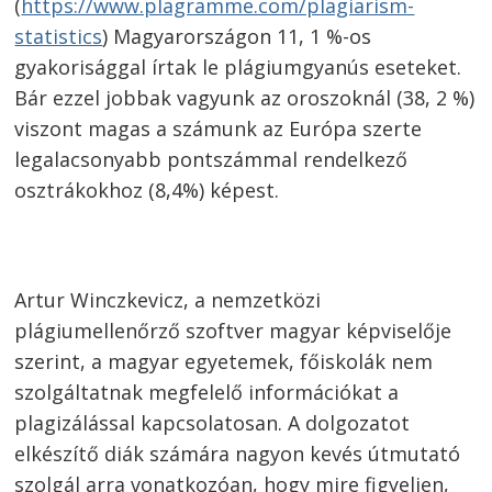
(
https://www.plagramme.com/plagiarism-
statistics
) Magyarországon 11, 1 %-os
gyakorisággal írtak le plágiumgyanús eseteket.
Bár ezzel jobbak vagyunk az oroszoknál (38, 2 %)
viszont magas a számunk az Európa szerte
legalacsonyabb pontszámmal rendelkező
osztrákokhoz (8,4%) képest.
Artur Winczkevicz, a nemzetközi
plágiumellenőrző szoftver magyar képviselője
szerint, a magyar egyetemek, főiskolák nem
szolgáltatnak megfelelő információkat a
plagizálással kapcsolatosan. A dolgozatot
elkészítő diák számára nagyon kevés útmutató
szolgál arra vonatkozóan, hogy mire figyeljen,