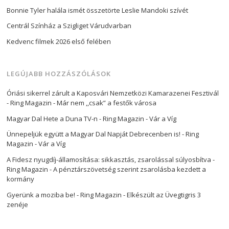
Bonnie Tyler halála ismét összetörte Leslie Mandoki szívét
Centrál Színház a Szigliget Várudvarban
Kedvenc filmek 2026 első felében
LEGÚJABB HOZZÁSZÓLÁSOK
Óriási sikerrel zárult a Kaposvári Nemzetközi Kamarazenei Fesztivál
- Ring Magazin
-
Már nem ,,csak” a festők városa
Magyar Dal Hete a Duna TV-n - Ring Magazin
-
Vár a Víg
Ünnepeljük együtt a Magyar Dal Napját Debrecenben is! - Ring
Magazin
-
Vár a Víg
A Fidesz nyugdíj-államosítása: sikkasztás, zsarolással súlyosbítva -
Ring Magazin
-
A pénztárszövetség szerint zsarolásba kezdett a
kormány
Gyerünk a moziba be! - Ring Magazin
-
Elkészült az Üvegtigris 3
zenéje