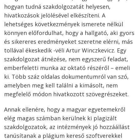
hogyan tudná szakdolgozatát helyesen,
hivatkozások jelölésével elkészíteni. A
lehetséges következmények ismerete nélkül
könnyen előfordulhat, hogy a hallgató, aki gyors
és sikereres eredményeket szeretne elérni, más
tollával ékeskedik -véli Artur Winczkevicz. Egy
szakdolgozat átnézése, nem egyszerű feladat,
emberfeletti munka az oktató részéről – emeli
ki. Több száz oldalas dokumentumról van szó,
amelyben meg kell találni a kimásolt, nem
megfelelő módon hivatkozott szövegrészeket.
Bejegyzés
Annak ellenére, hogy a magyar egyetemekről
navigáció
s
elég magas számban kerülnek ki plagizált
szakdolgozatok, az intézmények jó hozzáállást
tanúsítanak a plágium kereső szoftverekkel