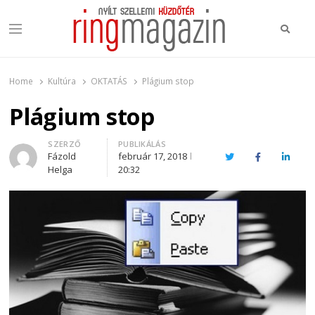
Keres
Menu
Ring Magazin
Nyílt szellemi küzdőtér
Home
Kultúra
OKTATÁS
Plágium stop
Plágium stop
Author
SZERZŐ
PUBLIKÁLÁS
Fázold
február 17, 2018
Twitter
Facebook
Linked
Helga
20:32