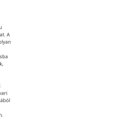
u
at. A
olyan
ásba
k,
k
vari
jából
n.