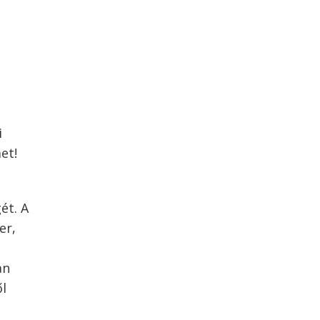
i
et!
ét. A
er,
an
ől