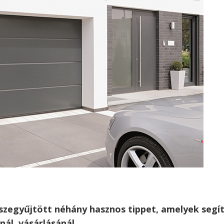
zegyűjtött néhány hasznos tippet, amelyek segí
ál, vásárlásánál.