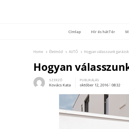
Ring
Nyílt sz
Címlap
Hír és hátTér
M
Home
Életmód
AUTÓ
Hogyan válasszunk garázsk
Hogyan válasszun
Author
SZERZŐ
PUBLIKÁLÁS
Kovács Kata
október 12, 2016
08:32