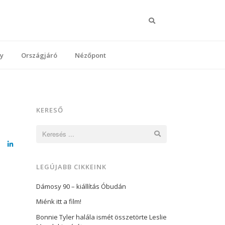
Keresés
y
Országjáró
Nézőpont
KERESŐ
Keresés:
cebook
LinkedIn
LEGÚJABB CIKKEINK
Dámosy 90 – kiállítás Óbudán
Miénk itt a film!
Bonnie Tyler halála ismét összetörte Leslie