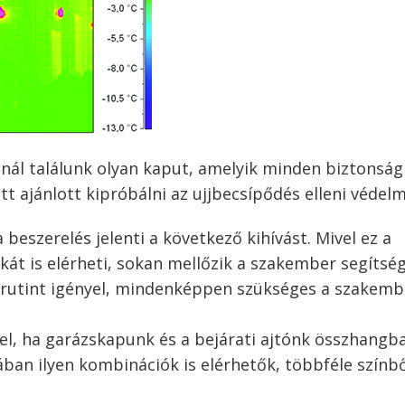
snál találunk olyan kaput, amelyik minden biztonság
t ajánlott kipróbálni az ujjbecsípődés elleni védelm
beszerelés jelenti a következő kihívást. Mivel ez a
át is elérheti, sokan mellőzik a szakember segítség
 rutint igényel, mindenképpen szükséges a szakemb
el, ha garázskapunk és a bejárati ajtónk összhangb
an ilyen kombinációk is elérhetők, többféle színb