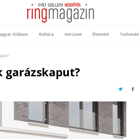
 Magazin
ellemi küzdőtér
agyar Glóbusz
Kultúra
Horizont
Életmód
Tudomán
aput?
k garázskaput?
Twitter
Fa