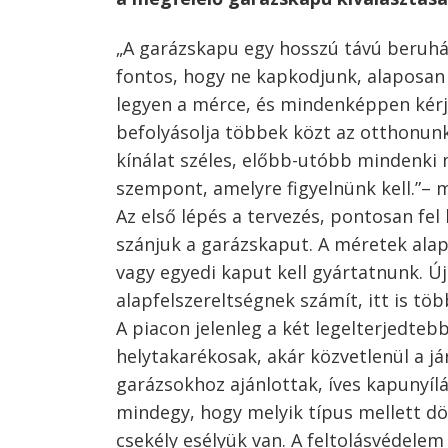
„A garázskapu egy hosszú távú beruház
fontos, hogy ne kapkodjunk, alaposan 
legyen a mérce, és mindenképpen kér
befolyásolja többek közt az otthonunk 
kínálat széles, előbb-utóbb mindenki 
szempont, amelyre figyelnünk kell.”
Az első lépés a tervezés, pontosan fel
szánjuk a garázskaput. A méretek ala
vagy egyedi kaput kell gyártatnunk. 
alapfelszereltségnek számít, itt is töb
A piacon jelenleg a két legelterjedtebb
helytakarékosak, akár közvetlenül a já
garázsokhoz ajánlottak, íves kapunyí
mindegy, hogy melyik típus mellett d
csekély esélyük van. A feltolásvédele