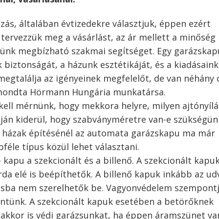
ás, általában évtizedekre választjuk, éppen ezért
tervezzük meg a vásárlást, az ár mellett a minőség
jünk megbízható szakmai segítséget. Egy garázskap
biztonságát, a házunk esztétikáját, és a kiadásaink
megtalálja az igényeinek megfelelőt, de van néhány 
– mondta Hörmann Hungária munkatársa.
 kell mérnünk, hogy mekkora helyre, milyen ajtónyíl
pján kiderül, hogy szabványméretre van-e szükségün
Új házak építésénél az automata garázskapu ma már
bféle típus közül lehet választani.
 kapu a szekcionált és a billenő. A szekcionált kapu
rda elé is beépíthetők. A billenő kapuk inkább az ud
lásba nem szerelhetők be. Vagyonvédelem szempont
öntünk. A szekcionált kapuk esetében a betörőknek
m akkor is védi garázsunkat, ha éppen áramszünet va