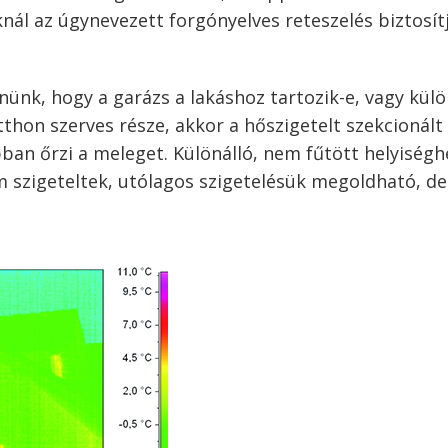
ál az úgynevezett forgónyelves reteszelés biztosít
nünk, hogy a garázs a lakáshoz tartozik-e, vagy külö
thon szerves része, akkor a hőszigetelt szekcionált
bban őrzi a meleget. Különálló, nem fűtött helyiségh
em szigeteltek, utólagos szigetelésük megoldható, d