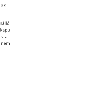
ja a
nálló
 kapu
ez a
e nem