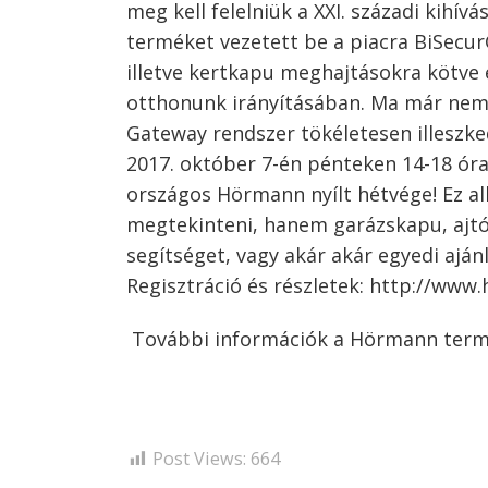
meg kell felelniük a XXI. századi kihí
terméket vezetett be a piacra BiSecu
illetve kertkapu meghajtásokra kötve é
otthonunk irányításában. Ma már nem
Gateway rendszer tökéletesen illeszke
2017. október 7-én pénteken 14-18 ór
országos Hörmann nyílt hétvége! Ez al
megtekinteni, hanem garázskapu, ajt
segítséget, vagy akár akár egyedi aján
Regisztráció és részletek: http://w
További információk a Hörmann termé
Post Views:
664