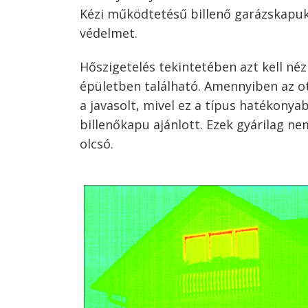
Kézi működtetésű billenő garázskapukn
védelmet.
Hőszigetelés tekintetében azt kell néz
épületben található. Amennyiben az ot
a javasolt, mivel ez a típus hatékonya
billenőkapu ajánlott. Ezek gyárilag n
olcsó.
Bejegyzés
navigáció
s