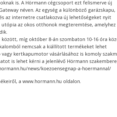
vásoknak is. A Hörmann cégcsoport ezt felismerve új
rGateway néven. Az egység a különböző garázskapu,
s az internetre csatlakozva új lehetőségeket nyit
 utópia az okos otthonok megteremtése, amelyhez 
dik.
a között, míg október 8-án szombaton 10-16 óra köz
kalomból nemcsak a kiállított termékeket lehet
ó vagy kertkapumotor vásárlásához is komoly szakm
latot is lehet kérni a jelenlévő Hörmann szakembere
ww.hormann.hu/news/koezoensegnap-a-hoermannal/
keiről, a www.hormann.hu oldalon.