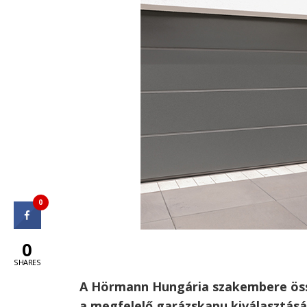
0
0
SHARES
A Hörmann Hungária szakembere öss
a megfelelő garázskapu kiválasztásán