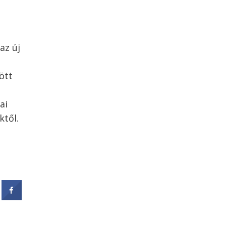
az új
ött
ai
ktől.