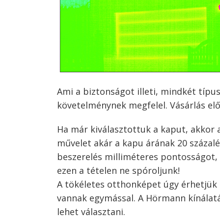
Ami a biztonságot illeti, mindkét típu
követelménynek megfelel. Vásárlás előt
Ha már kiválasztottuk a kaput, akkor a 
művelet akár a kapu árának 20 százalék
beszerelés milliméteres pontosságot,
ezen a tételen ne spóroljunk!
A tökéletes otthonképet úgy érhetjük 
vannak egymással. A Hörmann kínálatáb
lehet választani.