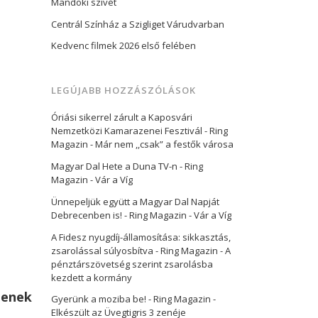
Mandoki szívét
Centrál Színház a Szigliget Várudvarban
Kedvenc filmek 2026 első felében
LEGÚJABB HOZZÁSZÓLÁSOK
Óriási sikerrel zárult a Kaposvári
Nemzetközi Kamarazenei Fesztivál - Ring
Magazin
-
Már nem ,,csak” a festők városa
Magyar Dal Hete a Duna TV-n - Ring
Magazin
-
Vár a Víg
Ünnepeljük együtt a Magyar Dal Napját
Debrecenben is! - Ring Magazin
-
Vár a Víg
A Fidesz nyugdíj-államosítása: sikkasztás,
zsarolással súlyosbítva - Ring Magazin
-
A
pénztárszövetség szerint zsarolásba
kezdett a kormány
tenek
Gyerünk a moziba be! - Ring Magazin
-
Elkészült az Üvegtigris 3 zenéje