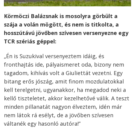
Körmöczi Balázsnak is mosolyra görbült a
szája a volán mögött, és nem is titkolta, a
hosszútávú jövőben szívesen versenyezne egy
TCR szériás géppel:
„Én is Suzukival versenyeztem idáig, és
fronthajtás ide, pályaismeret oda, bizony nem
tagadom, kihívás volt a Giuliettát vezetni. Egy
bitang erős jószág, amit finom mozdulatokkal
kell terelgetni, ugyanakkor, ha megadod neki a
kellő tiszteletet, akkor kezelhetővé válik. A teszt
minden pillanatát nagyon élveztem, idén már
nem látok rá esélyt, de a jövőben szívesen
Bejegyzés
váltanék egy hasonló autóra!”
navigáció
s