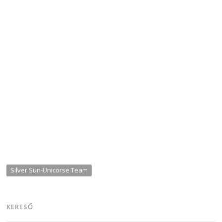
Silver Sun-Unicorse Team
KERESŐ