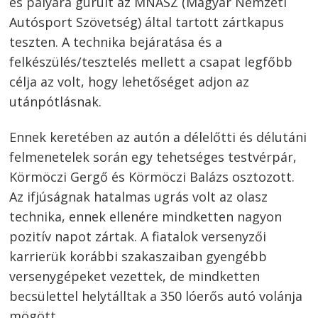
és pályára gurult az MNASZ (Magyar Nemzeti
Autósport Szövetség) által tartott zártkapus
teszten. A technika bejáratása és a
felkészülés/tesztelés mellett a csapat legfőbb
célja az volt, hogy lehetőséget adjon az
utánpótlásnak.
Ennek keretében az autón a délelőtti és délutáni
felmenetelek során egy tehetséges testvérpár,
Körmöczi Gergő és Körmöczi Balázs osztozott.
Az ifjúságnak hatalmas ugrás volt az olasz
technika, ennek ellenére mindketten nagyon
pozitív napot zártak. A fiatalok versenyzői
karrierük korábbi szakaszaiban gyengébb
versenygépeket vezettek, de mindketten
becsülettel helytálltak a 350 lóerős autó volánja
mögött.