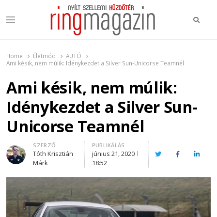
Keres
Menu
Ring Magazin
Nyílt szellemi küzdőtér
Home
Életmód
AUTÓ
Ami késik, nem múlik: Idénykezdet a Silver Sun-Unicorse Teamnél
Ami késik, nem múlik:
Idénykezdet a Silver Sun-
Unicorse Teamnél
Author
SZERZŐ
PUBLIKÁLÁS
Tóth Krisztián
június 21, 2020
Twitter
Facebook
Linked
Márk
18:52