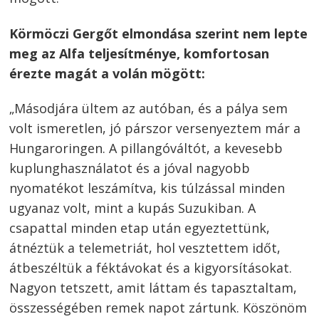
Körmöczi Gergőt elmondása szerint nem lepte
meg az Alfa teljesítménye, komfortosan
érezte magát a volán mögött:
„Másodjára ültem az autóban, és a pálya sem
volt ismeretlen, jó párszor versenyeztem már a
Hungaroringen. A pillangóváltót, a kevesebb
kuplunghasználatot és a jóval nagyobb
nyomatékot leszámítva, kis túlzással minden
ugyanaz volt, mint a kupás Suzukiban. A
csapattal minden etap után egyeztettünk,
átnéztük a telemetriát, hol vesztettem időt,
átbeszéltük a féktávokat és a kigyorsításokat.
Nagyon tetszett, amit láttam és tapasztaltam,
összességében remek napot zártunk. Köszönöm