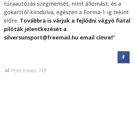
túraautózás szegmensét, mint állomást, és a
gokarttól kiindulva, egészen a Forma-1-ig tekint
előre.
Továbbra is várjuk a fejlődni vágyó fiatal
pilóták jelentkezését a
silversunsport@freemail.hu email címre!”
Post Views:
719