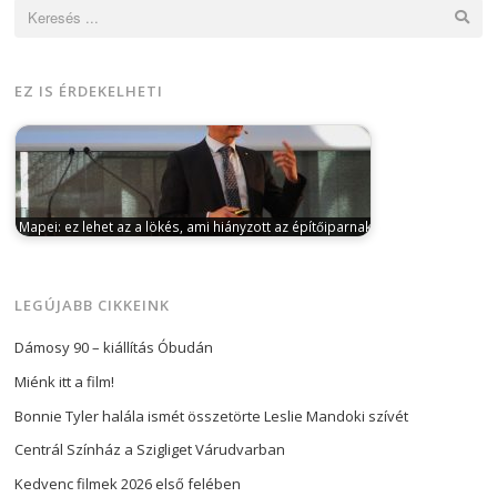
Keresés:
EZ IS ÉRDEKELHETI
Mapei: ez lehet az a lökés, ami hiányzott az építőiparnak
április 5, 2024
Markovich Béla, a Mapei Kft.
ügyvezetője szerint ez lehet az…
LEGÚJABB CIKKEINK
Dámosy 90 – kiállítás Óbudán
Miénk itt a film!
Bonnie Tyler halála ismét összetörte Leslie Mandoki szívét
Centrál Színház a Szigliget Várudvarban
Kedvenc filmek 2026 első felében