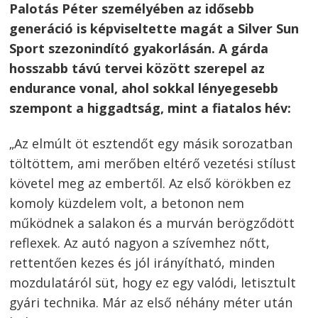
Palotás Péter személyében az idősebb
generáció is képviseltette magát a Silver Sun
Sport szezonindító gyakorlásán. A gárda
hosszabb távú tervei között szerepel az
endurance vonal, ahol sokkal lényegesebb
szempont a higgadtság, mint a fiatalos hév:
„Az elmúlt öt esztendőt egy másik sorozatban
töltöttem, ami merőben eltérő vezetési stílust
követel meg az embertől. Az első körökben ez
komoly küzdelem volt, a betonon nem
működnek a salakon és a murván berögződött
reflexek. Az autó nagyon a szívemhez nőtt,
rettentően kezes és jól irányítható, minden
mozdulatáról süt, hogy ez egy valódi, letisztult
gyári technika. Már az első néhány méter után