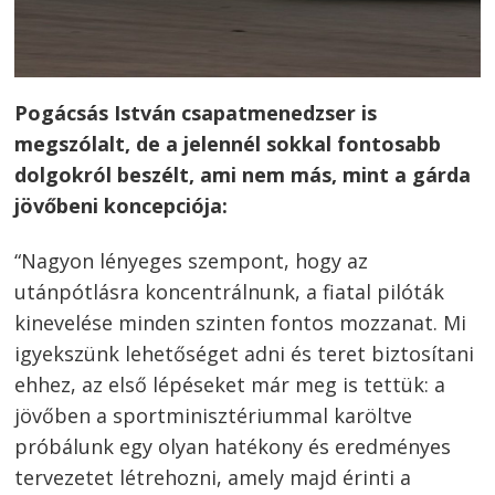
Pogácsás István csapatmenedzser is
megszólalt, de a jelennél sokkal fontosabb
dolgokról beszélt, ami nem más, mint a gárda
jövőbeni koncepciója:
“Nagyon lényeges szempont, hogy az
utánpótlásra koncentrálnunk, a fiatal pilóták
kinevelése minden szinten fontos mozzanat. Mi
igyekszünk lehetőséget adni és teret biztosítani
ehhez, az első lépéseket már meg is tettük: a
jövőben a sportminisztériummal karöltve
próbálunk egy olyan hatékony és eredményes
tervezetet létrehozni, amely majd érinti a