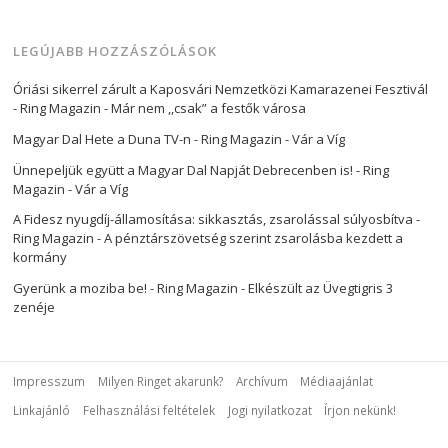
LEGÚJABB HOZZÁSZÓLÁSOK
Óriási sikerrel zárult a Kaposvári Nemzetközi Kamarazenei Fesztivál
- Ring Magazin
-
Már nem ,,csak” a festők városa
Magyar Dal Hete a Duna TV-n - Ring Magazin
-
Vár a Víg
Ünnepeljük együtt a Magyar Dal Napját Debrecenben is! - Ring
Magazin
-
Vár a Víg
A Fidesz nyugdíj-államosítása: sikkasztás, zsarolással súlyosbítva -
Ring Magazin
-
A pénztárszövetség szerint zsarolásba kezdett a
kormány
Gyerünk a moziba be! - Ring Magazin
-
Elkészült az Üvegtigris 3
zenéje
Impresszum
Milyen Ringet akarunk?
Archívum
Médiaajánlat
Linkajánló
Felhasználási feltételek
Jogi nyilatkozat
Írjon nekünk!