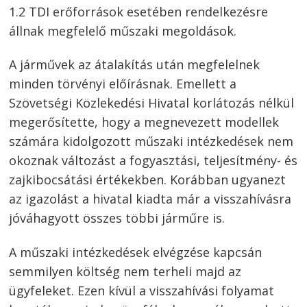
1.2 TDI erőforrások esetében rendelkezésre
állnak megfelelő műszaki megoldások.
A járművek az átalakítás után megfelelnek
minden törvényi előírásnak. Emellett a
Bejegyzés
Szövetségi Közlekedési Hivatal korlátozás nélkül
navigáció
megerősítette, hogy a megnevezett modellek
s
számára kidolgozott műszaki intézkedések nem
okoznak változást a fogyasztási, teljesítmény- és
zajkibocsátási értékekben. Korábban ugyanezt
az igazolást a hivatal kiadta már a visszahívásra
jóváhagyott összes többi járműre is.
A műszaki intézkedések elvégzése kapcsán
semmilyen költség nem terheli majd az
ügyfeleket. Ezen kívül a visszahívási folyamat