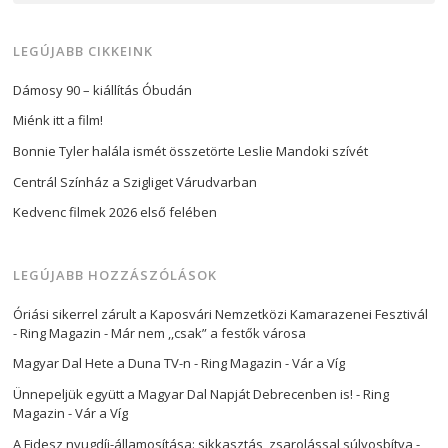
LEGÚJABB CIKKEINK
Dámosy 90 – kiállítás Óbudán
Miénk itt a film!
Bonnie Tyler halála ismét összetörte Leslie Mandoki szívét
Centrál Színház a Szigliget Várudvarban
Kedvenc filmek 2026 első felében
LEGÚJABB HOZZÁSZÓLÁSOK
Óriási sikerrel zárult a Kaposvári Nemzetközi Kamarazenei Fesztivál
- Ring Magazin
-
Már nem ,,csak” a festők városa
Magyar Dal Hete a Duna TV-n - Ring Magazin
-
Vár a Víg
Ünnepeljük együtt a Magyar Dal Napját Debrecenben is! - Ring
Magazin
-
Vár a Víg
A Fidesz nyugdíj-államosítása: sikkasztás, zsarolással súlyosbítva -