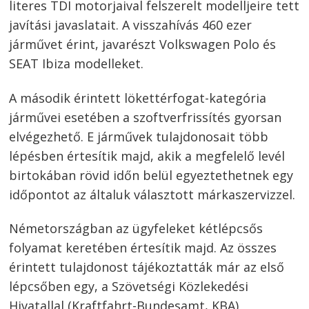
literes TDI motorjaival felszerelt modelljeire tett
javítási javaslatait. A visszahívás 460 ezer
járművet érint, javarészt Volkswagen Polo és
SEAT Ibiza modelleket.
A második érintett lökettérfogat-kategória
járművei esetében a szoftverfrissítés gyorsan
elvégezhető. E járművek tulajdonosait több
lépésben értesítik majd, akik a megfelelő levél
birtokában rövid időn belül egyeztethetnek egy
időpontot az általuk választott márkaszervizzel.
Németországban az ügyfeleket kétlépcsős
folyamat keretében értesítik majd. Az összes
érintett tulajdonost tájékoztatták már az első
lépcsőben egy, a Szövetségi Közlekedési
Hivatallal (Kraftfahrt-Bundesamt, KBA)