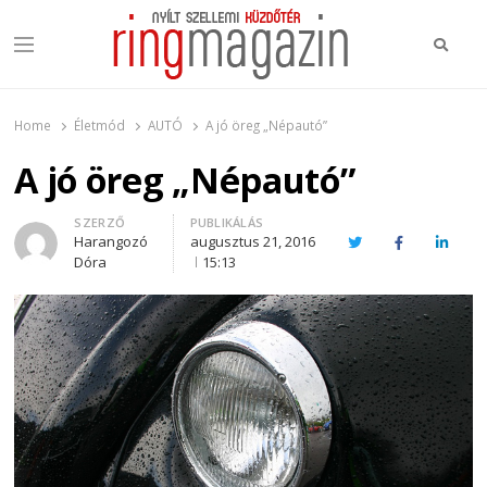
Keres
Menu
Ring Magazin
Nyílt szellemi küzdőtér
Home
Életmód
AUTÓ
A jó öreg „Népautó”
A jó öreg „Népautó”
Author
SZERZŐ
PUBLIKÁLÁS
Harangozó
augusztus 21, 2016
Twitter
Facebook
Linked
Dóra
15:13