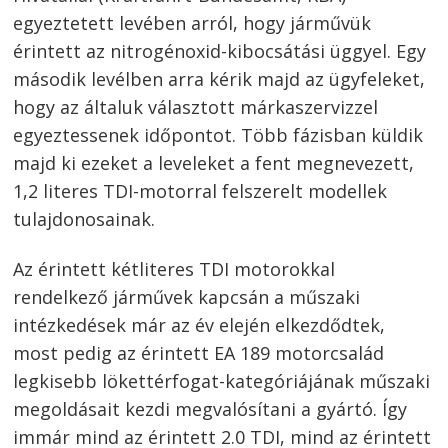
egyeztetett levében arról, hogy járművük
érintett az nitrogénoxid-kibocsátási üggyel. Egy
második levélben arra kérik majd az ügyfeleket,
hogy az általuk választott márkaszervizzel
egyeztessenek időpontot. Több fázisban küldik
majd ki ezeket a leveleket a fent megnevezett,
1,2 literes TDI-motorral felszerelt modellek
tulajdonosainak.
Az érintett kétliteres TDI motorokkal
rendelkező járművek kapcsán a műszaki
intézkedések már az év elején elkezdődtek,
most pedig az érintett EA 189 motorcsalád
legkisebb lökettérfogat-kategóriájának műszaki
megoldásait kezdi megvalósítani a gyártó. Így
immár mind az érintett 2.0 TDI, mind az érintett