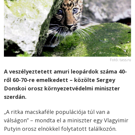
Fotó: tass.ru
A veszélyeztetett amuri leopárdok száma 40-
ről 60-70-re emelkedett – közölte Sergey
Donskoi orosz környezetvédelmi miniszter
szerdán.
„A ritka macskaféle populációja túl van a
válságon” – mondta el a miniszter egy Vlagyimir
Putyin orosz elnökkel folytatott találkozón.