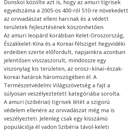
Donskoi közölte azt is, hogy az amuri tigrisek
egyedszáma a 2005-ös 400-ról 510-re növekedett
az orvvadászat elleni harcnak és a védett
területek fejlesztésének köszönhetően.
Az amuri leopárd korábban Kelet-Oroszország,
Északkelet-Kína és a Koreai-félsziget hegyvidéki
erdeiben szerte előfordult, napjainkra azonban
jelentősen visszaszorult, mindössze egy
viszonylag kis területen, az orosz–kínai–észak-
koreai határok háromszögében él. A
Természetvédelmi Világszövetség a fajt a
súlyosan veszélyeztetett kategóriába sorolta.
A amuri (szibériai) tigrisek létét a szigorú
védelem ellenére az orvvadászat még ma is
veszélyezteti. Jelenleg csak egy kisszámú
populációja él vadon Szibéria távol-keleti