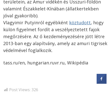
területein, az Amur vidékén és Usszuri-földön
valamint Északkelet-Kínában (állatkertekben
jóval gyakoribb).
Vlagyimir Putyinról egyébként
köztudott
, hogy
külön figyelmet fordít a veszélyeztetett fajok
megőrzésére. Az ő kezdeményezésére jött létre
2013-ban egy alapítvány, amely az amuri tigrisek
védelmével foglalkozik.
Bejegyzés
tass.ru/en, hungarian.ruvr.ru, Wikipédia
navigáció
s
Post Views:
326