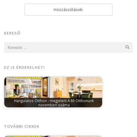
Hozzászólások:
KERESŐ
Keresés:
EZ IS ÉRDEKELHETI
Hangulatos Otthon - megjelent A Mi Otthonunk
novemberi száma
november 16, 2023
Számomra a november már
bizonyosan nem szól másról, mint a…
TOVÁBBI CIKKEK