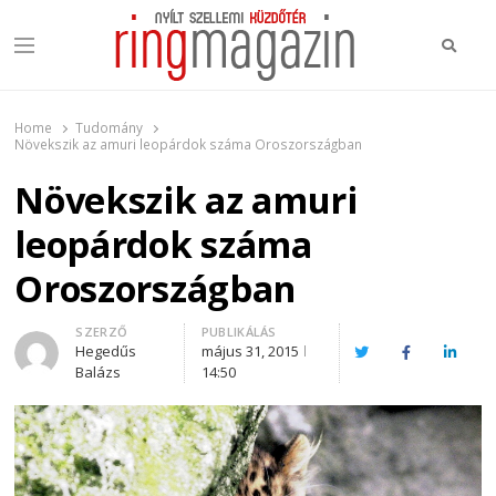
Keres
Menu
Ring Magazin
Nyílt szellemi küzdőtér
Home
Tudomány
Növekszik az amuri leopárdok száma Oroszországban
Növekszik az amuri
leopárdok száma
Oroszországban
Author
SZERZŐ
PUBLIKÁLÁS
Hegedűs
május 31, 2015
Twitter
Facebook
Linked
Balázs
14:50