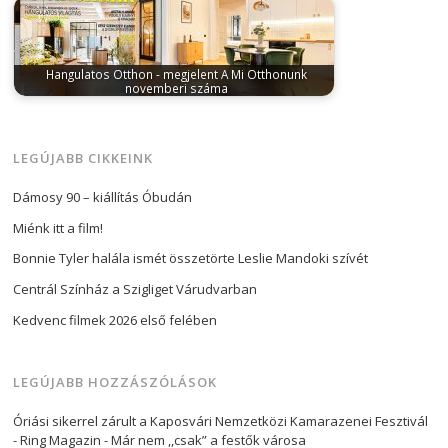
Hangulatos Otthon - megjelent A Mi Otthonunk
novemberi száma
november 16, 2023
Számomra a november már
bizonyosan nem szól másról, mint a…
LEGÚJABB CIKKEINK
Dámosy 90 – kiállítás Óbudán
Miénk itt a film!
Bonnie Tyler halála ismét összetörte Leslie Mandoki szívét
Centrál Színház a Szigliget Várudvarban
Kedvenc filmek 2026 első felében
LEGÚJABB HOZZÁSZÓLÁSOK
Óriási sikerrel zárult a Kaposvári Nemzetközi Kamarazenei Fesztivál
- Ring Magazin
-
Már nem ,,csak” a festők városa