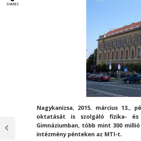
SHARES
Nagykanizsa, 2015. március 13., p
oktatását is szolgáló fizika- és
Bejegyzés
Gimnáziumban, több mint 300 millió
navigáció
Previous
intézmény pénteken az MTI-t.
Post