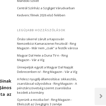
Mandoki szívét
Centrál Színház a Szigliget Várudvarban
Kedvenc filmek 2026 első felében
LEGÚJABB HOZZÁSZÓLÁSOK
Óriási sikerrel zárult a Kaposvári
Nemzetközi Kamarazenei Fesztivál - Ring
Magazin
-
Már nem ,,csak” a festők városa
Magyar Dal Hete a Duna TV-n - Ring
Magazin
-
Vár a Víg
Ünnepeljük együtt a Magyar Dal Napját
Debrecenben is! - Ring Magazin
-
Vár a Víg
A Fidesz nyugdíj-államosítása: sikkasztás,
óinak
zsarolással súlyosbítva - Ring Magazin
-
A
János
pénztárszövetség szerint zsarolásba
kezdett a kormány
ta az
Next
Gyerünk a moziba be! - Ring Magazin
-
Post
Elkészült az Üvegtigris 3 zenéje