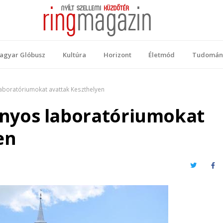
 Magazin
ellemi küzdőtér
agyar Glóbusz
Kultúra
Horizont
Életmód
Tudomán
boratóriumokat avattak Keszthelyen
yos laboratóriumokat
en
Twitter
Fa