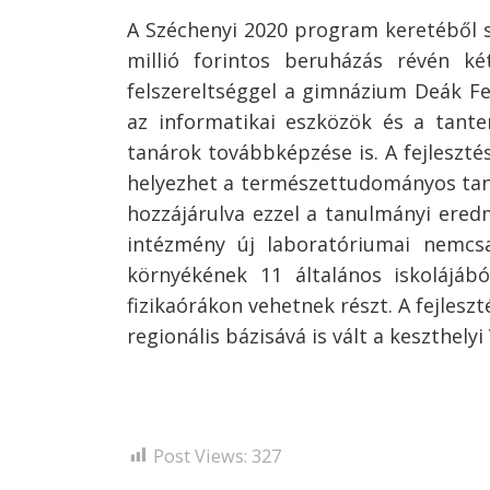
A Széchenyi 2020 program keretéből 
millió forintos beruházás révén ké
felszereltséggel a gimnázium Deák Fer
az informatikai eszközök és a tante
tanárok továbbképzése is. A fejleszt
helyezhet a természettudományos tantá
hozzájárulva ezzel a tanulmányi ered
intézmény új laboratóriumai nemcsa
környékének 11 általános iskolájábó
fizikaórákon vehetnek részt. A fejle
regionális bázisává is vált a keszthely
Post Views:
327