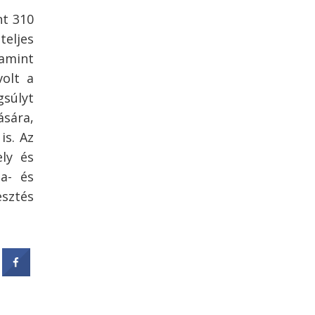
nt 310
eljes
lamint
volt a
gsúlyt
ására,
is. Az
ly és
ia- és
esztés