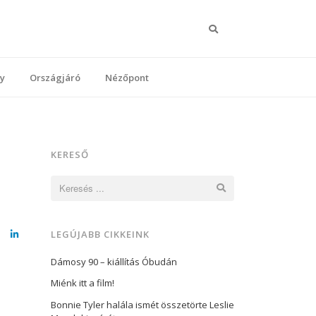
Keresés
y
Országjáró
Nézőpont
KERESŐ
Keresés:
LEGÚJABB CIKKEINK
cebook
LinkedIn
Dámosy 90 – kiállítás Óbudán
Miénk itt a film!
Bonnie Tyler halála ismét összetörte Leslie