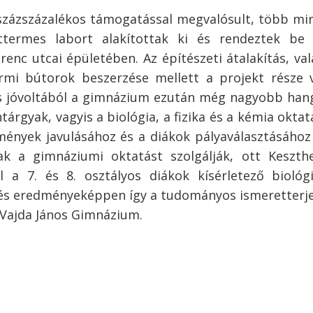
százszázalékos támogatással megvalósult, több mi
ttermes labort alakítottak ki és rendeztek be t
enc utcai épületében. Az építészeti átalakítás, va
rmi bútorok beszerzése mellett a projekt része 
és jóvoltából a gimnázium ezután még nagyobb han
rgyak, vagyis a biológia, a fizika és a kémia oktat
mények javulásához és a diákok pályaválasztásához 
k a gimnáziumi oktatást szolgálják, ott Keszthe
l a 7. és 8. osztályos diákok kísérletező biológ
sztés eredményeképpen így a tudományos ismeretterj
i Vajda János Gimnázium.