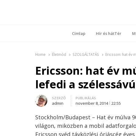
Ring
Nyílt sz
Címlap
Hír és hátTér
M
Home
Életmód
SZOLGÁLTATÁS
Ericsson: hat év 
Ericsson: hat év mú
lefedi a szélessáv
Author
SZERZŐ
PUBLIKÁLÁS
admin
november 8, 2014
22:55
Stockholm/Budapest – Hat év múlva 90 
világon, miközben a mobil adatforgalo
Ericsson svéd távközlési óriáscég éve