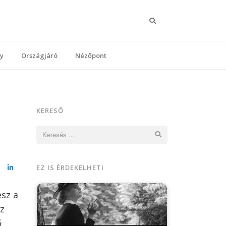
Keresés
y
Országjáró
Nézőpont
KERESŐ
Keresés:
EZ IS ÉRDEKELHETI
cebook
LinkedIn
esz a
az
ő