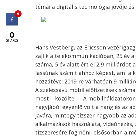
témái a digitális technológia jövője és
0
0
SHARES
Hans Vestberg, az Ericsson vezérigaz
zajlik a telekommunikációban, 25 év ala
száma, 5 év alatt ért el 2,9 milliárdot
lassúnak számít ahhoz képest, ami a 
hozzátéve: 2019-re várhatóan 9 milliár
A szélessávú mobil előfizetések száma e
most – közölte. A mobilhálózatokon 
nagyjából egyenlő volt a hang és az a
javára, mintegy tízszer nagyobb az a
alkalmazások használata, videónézés, 
tízszeresére fog nőni, elsősorban a m