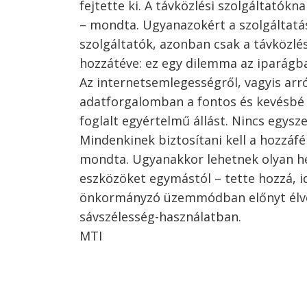
fejtette ki. A távközlési szolgáltatókn
– mondta. Ugyanazokért a szolgáltatás
szolgáltatók, azonban csak a távközlé
hozzátéve: ez egy dilemma az iparágb
Az internetsemlegességről, vagyis arr
adatforgalomban a fontos és kevésbé 
foglalt egyértelmű állást. Nincs egysz
Mindenkinek biztosítani kell a hozzáf
mondta. Ugyanakkor lehetnek olyan he
eszközöket egymástól – tette hozzá, i
önkormányzó üzemmódban előnyt élvez
sávszélesség-használatban.
MTI