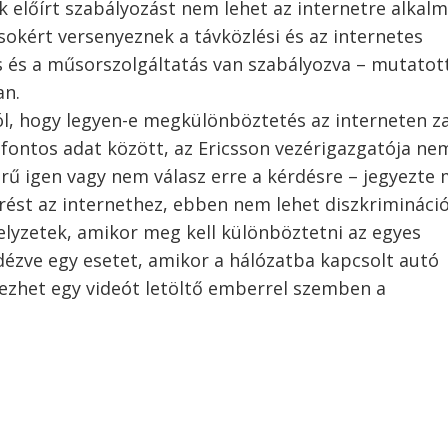
ak előírt szabályozást nem lehet az internetre alkal
okért versenyeznek a távközlési és az internetes
s és a műsorszolgáltatás van szabályozva – mutatott
an.
ól, hogy legyen-e megkülönböztetés az interneten za
fontos adat között, az Ericsson vezérigazgatója ne
erű igen vagy nem válasz erre a kérdésre – jegyezte 
érést az internethez, ebben nem lehet diszkrimináció
lyzetek, amikor meg kell különböztetni az egyes
dézve egy esetet, amikor a hálózatba kapcsolt autó
het egy videót letöltő emberrel szemben a