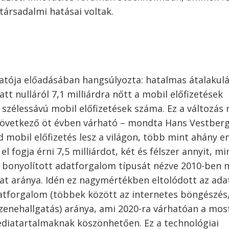
 társadalmi hatásai voltak.
gatója előadásában hangsúlyozta: hatalmas átalakul
tt nulláról 7,1 milliárdra nőtt a mobil előfizetések
 a szélessávú mobil előfizetések száma. Ez a változás
következő öt évben várható – mondta Hans Vestberg
d mobil előfizetés lesz a világon, több mint ahány e
l fogja érni 7,5 milliárdot, két és félszer annyit, mi
bonyolított adatforgalom típusát nézve 2010-ben 
dat aránya. Idén ez nagymértékben eltolódott az ada
datforgalom (többek között az internetes böngészés
zenehallgatás) aránya, ami 2020-ra várhatóan a mos
édiatartalmaknak köszönhetően. Ez a technológiai