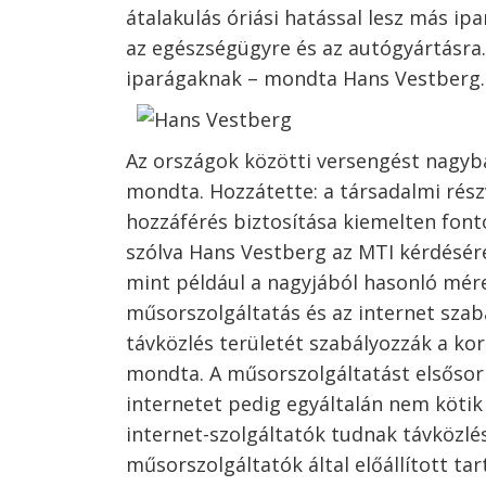
átalakulás óriási hatással lesz más ip
az egészségügyre és az autógyártásra. 
iparágaknak – mondta Hans Vestberg.
Az országok közötti versengést nagyban
mondta. Hozzátette: a társadalmi részv
Bejegyzés
hozzáférés biztosítása kiemelten fon
szólva Hans Vestberg az MTI kérdésér
navigáció
s
mint például a nagyjából hasonló mére
műsorszolgáltatás és az internet szab
távközlés területét szabályozzák a ko
mondta. A műsorszolgáltatást elsősor
internetet pedig egyáltalán nem kötik
internet-szolgáltatók tudnak távközlés
műsorszolgáltatók által előállított tar