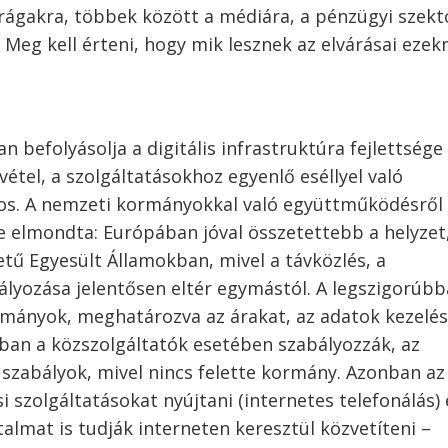
arágakra, többek között a médiára, a pénzügyi szekt
Meg kell érteni, hogy mik lesznek az elvárásai ezek
 befolyásolja a digitális infrastruktúra fejlettsége
étel, a szolgáltatásokhoz egyenlő eséllyel való
tos. A nemzeti kormányokkal való együttműködésről
e elmondta: Európában jóval összetettebb a helyzet
tű Egyesült Államokban, mivel a távközlés, a
ályozása jelentősen eltér egymástól. A legszigorúbb
rmányok, meghatározva az árakat, az adatok kezelés
ban a közszolgáltatók esetében szabályozzák, az
 szabályok, mivel nincs felette kormány. Azonban az
i szolgáltatásokat nyújtani (internetes telefonálás) 
talmat is tudják interneten keresztül közvetíteni –