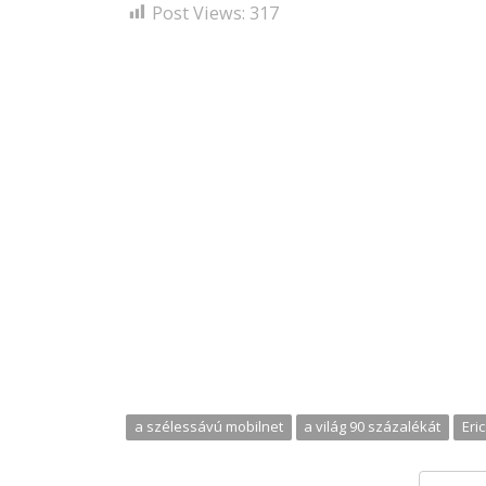
Post Views:
317
a szélessávú mobilnet
a világ 90 százalékát
Eri