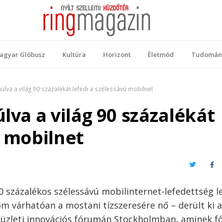
 Magazin
ellemi küzdőtér
agyar Glóbusz
Kultúra
Horizont
Életmód
Tudomán
múlva a világ 90 százalékát lefedi a szélessávú mobilnet
lva a világ 90 százalékát
ú mobilnet
Twitter
Fa
százalékos szélessávú mobilinternet-lefedettség l
m várhatóan a mostani tízszeresére nő – derült ki 
s üzleti innovációs fórumán Stockholmban, aminek f