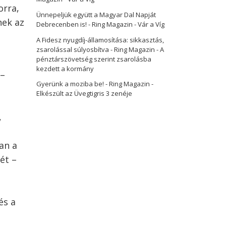
orra,
Ünnepeljük együtt a Magyar Dal Napját
nek az
Debrecenben is! - Ring Magazin
-
Vár a Víg
A Fidesz nyugdíj-államosítása: sikkasztás,
zsarolással súlyosbítva - Ring Magazin
-
A
pénztárszövetség szerint zsarolásba
kezdett a kormány
 –
Gyerünk a moziba be! - Ring Magazin
-
Elkészült az Üvegtigris 3 zenéje
,
an a
ét –
és a