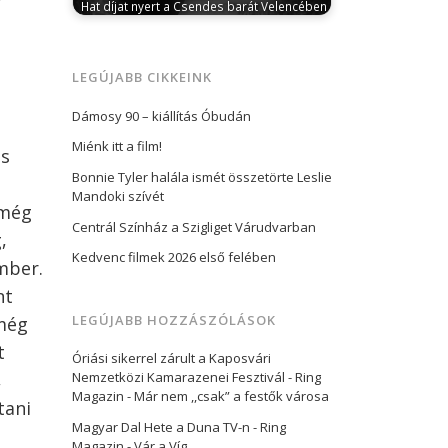
Hat díjat nyert a Csendes barát Velencében
szeptember 8, 2025
Szombat este 19
órakor tartották a 82. Velencei
Filmfesztivál díjátadó…
LEGÚJABB CIKKEINK
Dámosy 90 – kiállítás Óbudán
Miénk itt a film!
ás
Bonnie Tyler halála ismét összetörte Leslie
Mandoki szívét
 még
Centrál Színház a Szigliget Várudvarban
,
Kedvenc filmek 2026 első felében
mber.
nt
LEGÚJABB HOZZÁSZÓLÁSOK
még
t
Óriási sikerrel zárult a Kaposvári
,
Nemzetközi Kamarazenei Fesztivál - Ring
Magazin
-
Már nem ,,csak” a festők városa
tani
Magyar Dal Hete a Duna TV-n - Ring
Magazin
-
Vár a Víg