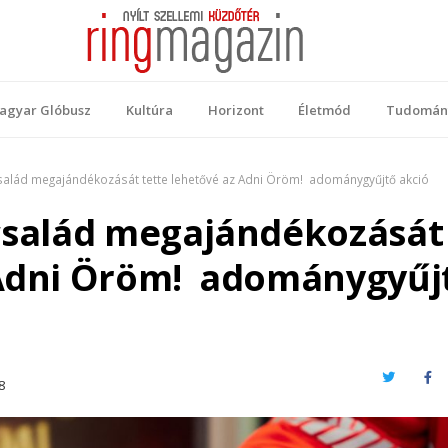
 Magazin
ellemi küzdőtér
agyar Glóbusz
Kultúra
Horizont
Életmód
Tudomán
család megajándékozását tette lehetővé az Adni Öröm! adománygyűjtő akció
 család megajándékozását
 Adni Öröm! adománygyűj
Twitter
Fa
8