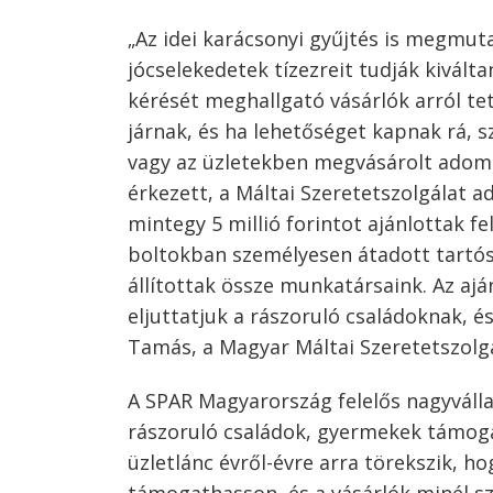
Bejegyzés
„Az idei karácsonyi gyűjtés is megmut
navigáció
s
jócselekedetek tízezreit tudják kivált
kérését meghallgató vásárlók arról t
járnak, és ha lehetőséget kapnak rá, 
vagy az üzletekben megvásárolt adomán
érkezett, a Máltai Szeretetszolgálat 
mintegy 5 millió forintot ajánlottak fe
boltokban személyesen átadott tartós
állítottak össze munkatársaink. Az aj
eljuttatjuk a rászoruló családoknak,
Tamás, a Magyar Máltai Szeretetszolg
A SPAR Magyarország felelős nagyvállal
rászoruló családok, gyermekek támogat
üzletlánc évről-évre arra törekszik,