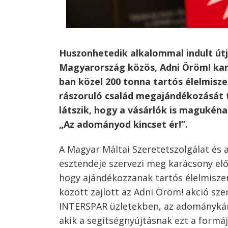
Huszonhetedik alkalommal indult útj
Magyarország közös, Adni Öröm! kar
ban közel 200 tonna tartós élelmisz
rászoruló család megajándékozását 
látszik, hogy a vásárlók is magukén
„Az adományod kincset ér!”.
A Magyar Máltai Szeretetszolgálat és
esztendeje szervezi meg karácsony előt
hogy ajándékozzanak tartós élelmisze
között zajlott az Adni Öröm! akció sz
INTERSPAR üzletekben, az adománykár
akik a segítségnyújtásnak ezt a formáj