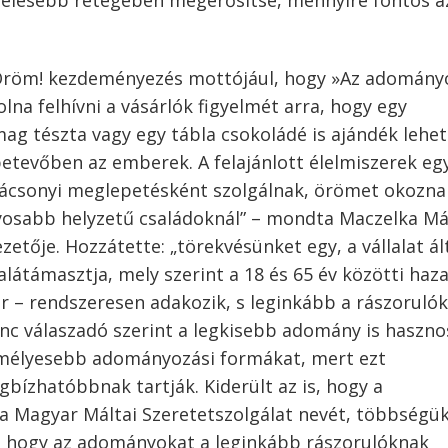
zélesebb rétegében megerősítse, mennyire fontos a
i Öröm! kezdeményezés mottójául, hogy »Az adomány
volna felhívni a vásárlók figyelmét arra, hogy egy
ag tészta vagy egy tábla csokoládé is ajándék lehet
tevőben az emberek. A felajánlott élelmiszerek eg
ácsonyi meglepetésként szolgálnak, örömet okozna
osabb helyzetű családoknál” – mondta Maczelka Má
ője. Hozzátette: „törekvésünket egy, a vállalat ál
látámasztja, mely szerint a 18 és 65 év közötti haza
er – rendszeresen adakozik, s leginkább a rászorulók
nc válaszadó szerint a legkisebb adomány is haszno
zemélyesebb adományozási formákat, mert ezt
ízhatóbbnak tartják. Kiderült az is, hogy a
a Magyar Máltai Szeretetszolgálat nevét, többségü
s, hogy az adományokat a leginkább rászorulóknak