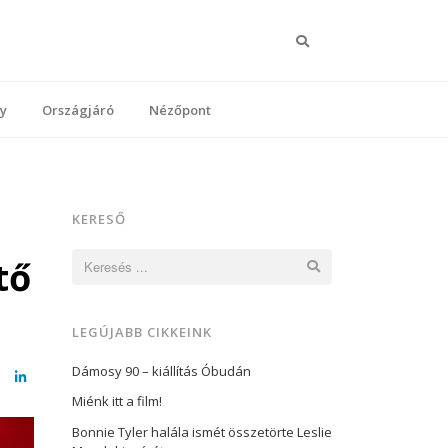
Keresés
y
Országjáró
Nézőpont
KERESŐ
Keresés:
tő
LEGÚJABB CIKKEINK
Dámosy 90 – kiállítás Óbudán
cebook
LinkedIn
Miénk itt a film!
Bonnie Tyler halála ismét összetörte Leslie