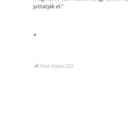
juttatják el.”
Post Views:
523