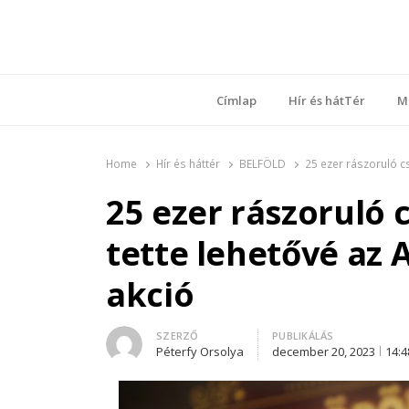
Ring
Nyílt sz
Címlap
Hír és hátTér
M
Home
Hír és háttér
BELFÖLD
25 ezer rászoruló 
25 ezer rászoruló
tette lehetővé az
akció
Author
SZERZŐ
PUBLIKÁLÁS
Péterfy Orsolya
december 20, 2023
14:4