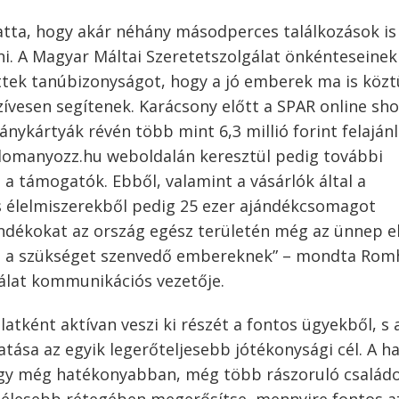
atta, hogy akár néhány másodperces találkozások is
ani. A Magyar Máltai Szeretetszolgálat önkénteseinek
ettek tanúbizonyságot, hogy a jó emberek ma is köz
szívesen segítenek. Karácsony előtt a SPAR online s
ykártyák révén több mint 6,3 millió forint felaján
adomanyozz.hu weboldalán keresztül pedig további
l a támogatók. Ebből, valamint a vásárlók által a
 élelmiszerekből pedig 25 ezer ajándékcsomagot
ándékokat az ország egész területén még az ünnep e
 és a szükséget szenvedő embereknek” – mondta Rom
álat kommunikációs vezetője.
atként aktívan veszi ki részét a fontos ügyekből, s 
ása az egyik legerőteljesebb jótékonysági cél. A ha
 hogy még hatékonyabban, még több rászoruló család