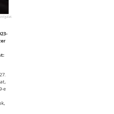
olgálat.
023-
zer
t:
27.
at,
9-e
ok,