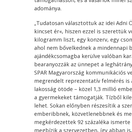
támogathasson, és a vásárlók minél s
adománya.
„Tudatosan választottuk az idei Adn
kincset ér«, hiszen ezzel is szerettük 
kilogramm liszt, egy konzerv, egy csom
ahol nem bővelkednek a mindennapi be
ajándékcsomagba kerülve valóban kar
bearanyozzák az ünnepet a leghátrány
SPAR Magyarország kommunikációs vezet
megrendelt reprezentatív felmérés is a
lakosság ötöde – közel 1,3 millió emb
a gyermekeket támogatják. Tízből kile
lehet. Sokan előnyben részesítik a s
emberibbnek, közvetlenebbnek és megb
megkérdezettek 92 százaléka ismerte 
megbízik a szervezetben, így abban i