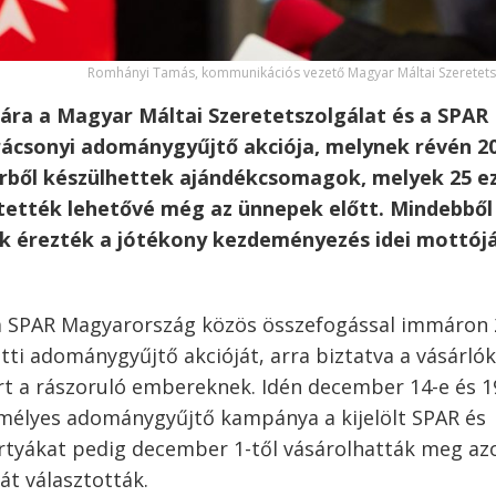
Romhányi Tamás, kommunikációs vezető Magyar Máltai Szeretetsz
ára a Magyar Máltai Szeretetszolgálat és a SPAR
ácsonyi adománygyűjtő akciója, melynek révén 2
erből készülhettek ajándékcsomagok, melyek 25 e
tették lehetővé még az ünnepek előtt. Mindebből
ak érezték a jótékony kezdeményezés idei mottójá
 a SPAR Magyarország közös összefogással immáron 
ti adománygyűjtő akcióját, arra biztatva a vásárlók
rt a rászoruló embereknek. Idén december 14-e és 1
emélyes adománygyűjtő kampánya a kijelölt SPAR és
tyákat pedig december 1-től vásárolhatták meg az
át választották.