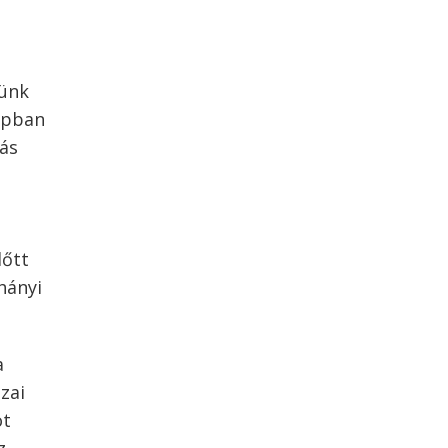
tünk
hopban
lás
lőtt
hányi
a
zai
ot