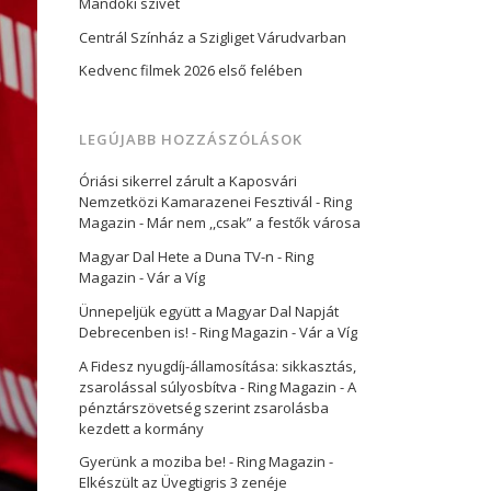
Mandoki szívét
Centrál Színház a Szigliget Várudvarban
Kedvenc filmek 2026 első felében
LEGÚJABB HOZZÁSZÓLÁSOK
Óriási sikerrel zárult a Kaposvári
Nemzetközi Kamarazenei Fesztivál - Ring
Magazin
-
Már nem ,,csak” a festők városa
Magyar Dal Hete a Duna TV-n - Ring
Magazin
-
Vár a Víg
Ünnepeljük együtt a Magyar Dal Napját
Debrecenben is! - Ring Magazin
-
Vár a Víg
A Fidesz nyugdíj-államosítása: sikkasztás,
zsarolással súlyosbítva - Ring Magazin
-
A
pénztárszövetség szerint zsarolásba
kezdett a kormány
Gyerünk a moziba be! - Ring Magazin
-
Elkészült az Üvegtigris 3 zenéje