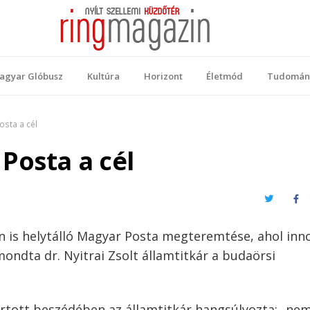
 Magazin
ellemi küzdőtér
agyar Glóbusz
Kultúra
Horizont
Életmód
Tudomán
sta a cél
Posta a cél
Twitter
Fa
con is helytálló Magyar Posta megteremtése, ahol inn
mondta dr. Nyitrai Zsolt államtitkár a budaörsi
artott beszédében az államtitkár hangsúlyozta: „ne