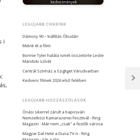
kedvezmények
április 16, 2025
A Budapest Gyógyfürdői és
Hévizei Zrt. (BGYH) számára a 2024-es…
LEGÚJABB CIKKEINK
t
Dámosy 90 – kiállítás Óbudán
 i
Miénk itt a film!
Bonnie Tyler halála ismét összetörte Leslie
Mandoki szívét
Centrál Színház a Szigliget Várudvarban
k:
Kedvenc filmek 2026 első felében
Next
ás,
Post
LEGÚJABB HOZZÁSZÓLÁSOK
Óriási sikerrel zárult a Kaposvári
Nemzetközi Kamarazenei Fesztivál - Ring
Magazin
-
Már nem ,,csak” a festők városa
Magyar Dal Hete a Duna TV-n - Ring
Magazin
-
Vár a Víg