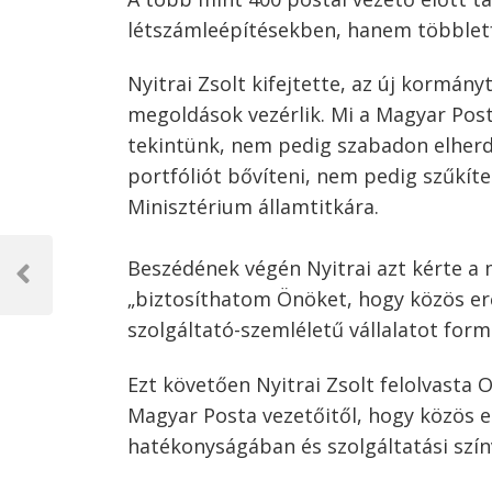
létszámleépítésekben, hanem többlet
Nyitrai Zsolt kifejtette, az új kormányt
megoldások vezérlik. Mi a Magyar Pos
tekintünk, nem pedig szabadon elherdá
portfóliót bővíteni, nem pedig szűkíte
Minisztérium államtitkára.
Bejegyzés
Beszédének végén Nyitrai azt kérte a 
navigáció
Previous
„biztosíthatom Önöket, hogy közös erő
Post
szolgáltató-szemléletű vállalatot form
Ezt követően Nyitrai Zsolt felolvasta O
Magyar Posta vezetőitől, hogy közös e
hatékonyságában és szolgáltatási színv