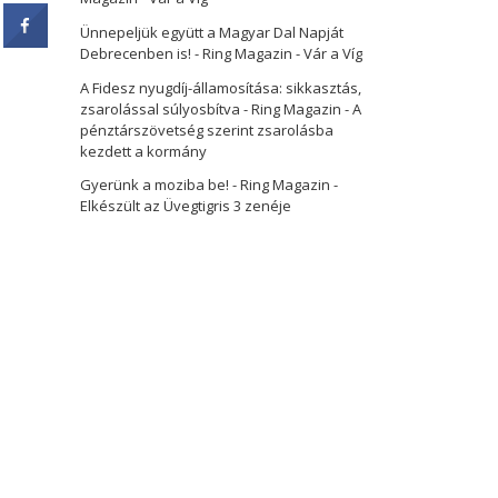
Ünnepeljük együtt a Magyar Dal Napját
Debrecenben is! - Ring Magazin
-
Vár a Víg
A Fidesz nyugdíj-államosítása: sikkasztás,
zsarolással súlyosbítva - Ring Magazin
-
A
pénztárszövetség szerint zsarolásba
kezdett a kormány
Gyerünk a moziba be! - Ring Magazin
-
Elkészült az Üvegtigris 3 zenéje