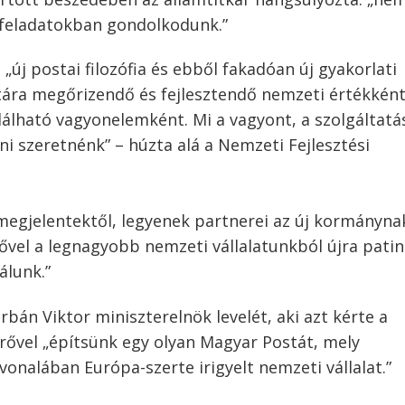
feladatokban gondolkodunk.”
 „új postai filozófia és ebből fakadóan új gyakorlati
tára megőrizendő és fejlesztendő nemzeti értékkén
lható vagyonelemként. Mi a vagyont, a szolgáltatás
ni szeretnénk” – húzta alá a Nemzeti Fejlesztési
megjelentektől, legyenek partnerei az új kormányna
vel a legnagyobb nemzeti vállalatunkból újra patin
álunk.”
rbán Viktor miniszterelnök levelét, aki azt kérte a
rővel „építsünk egy olyan Magyar Postát, mely
onalában Európa-szerte irigyelt nemzeti vállalat.”