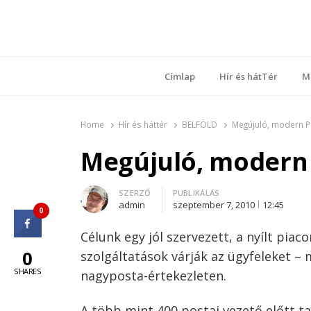
Ring
Nyílt sz
Címlap
Hír és hátTér
M
Home
Hír és háttér
BELFÖLD
Megújuló, modern Po
Megújuló, modern 
Author
SZERZŐ
PUBLIKÁLÁS
admin
szeptember 7, 2010
12:45
0
Célunk egy jól szervezett, a nyílt pia
0
szolgáltatások várják az ügyfeleket – 
SHARES
nagyposta-értekezleten.
A több mint 400 postai vezető előtt t