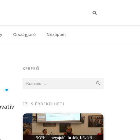
Keresés
y
Országjáró
Nézőpont
KERESŐ
Keresés:
cebook
LinkedIn
EZ IS ÉRDEKELHETI
ovatív
BGYH – megújuló fürdők, bővülő
m