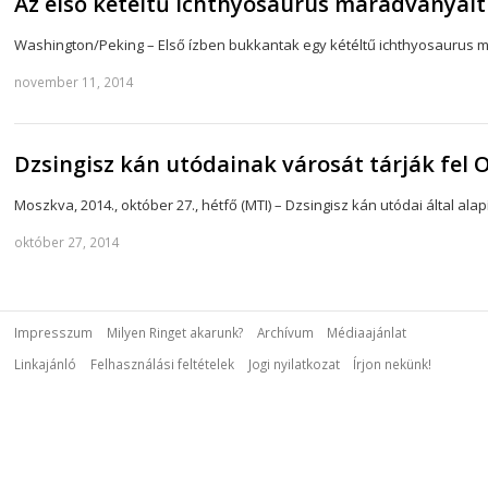
Az első kétéltű ichthyosaurus maradványait
Washington/Peking – Első ízben bukkantak egy kétéltű ichthyosaurus me
november 11, 2014
Dzsingisz kán utódainak városát tárják fel
Moszkva, 2014., október 27., hétfő (MTI) – Dzsingisz kán utódai által al
október 27, 2014
Impresszum
Milyen Ringet akarunk?
Archívum
Médiaajánlat
Linkajánló
Felhasználási feltételek
Jogi nyilatkozat
Írjon nekünk!