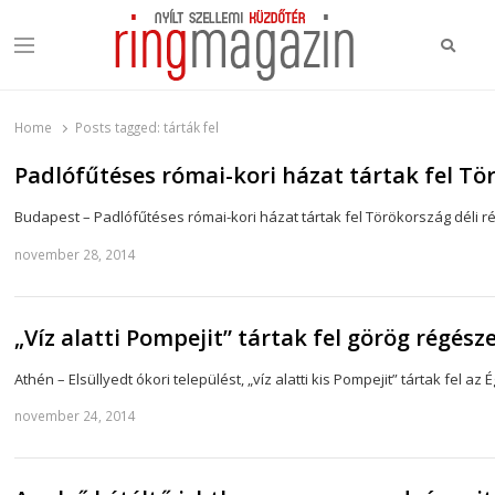
Keres
Menu
Ring Magazin
Nyílt szellemi küzdőtér
Home
Posts tagged:
tárták fel
Padlófűtéses római-kori házat tártak fel T
Budapest – Padlófűtéses római-kori házat tártak fel Törökország déli 
november 28, 2014
„Víz alatti Pompejit” tártak fel görög régész
Athén – Elsüllyedt ókori települést, „víz alatti kis Pompejit” tártak fel
november 24, 2014